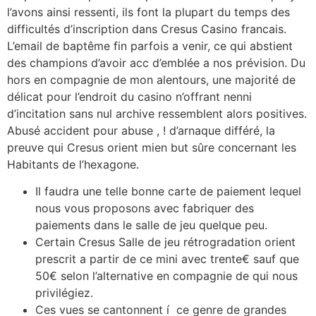
l’avons ainsi ressenti, ils font la plupart du temps des
difficultés d’inscription dans Cresus Casino francais.
L’email de baptême fin parfois a venir, ce qui abstient
des champions d’avoir acc d’emblée a nos prévision. Du
hors en compagnie de mon alentours, une majorité de
délicat pour l’endroit du casino n’offrant nenni
d’incitation sans nul archive ressemblent alors positives.
Abusé accident pour abuse , ! d’arnaque différé, la
preuve qui Cresus orient mien but sûre concernant les
Habitants de l’hexagone.
Il faudra une telle bonne carte de paiement lequel
nous vous proposons avec fabriquer des
paiements dans le salle de jeu quelque peu.
Certain Cresus Salle de jeu rétrogradation orient
prescrit a partir de ce mini avec trente€ sauf que
50€ selon l’alternative en compagnie de qui nous
privilégiez.
Ces vues se cantonnent í ce genre de grandes