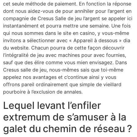
cet seule méthode de paiement. En fonction la réponse
dont nous aidez-vous de pour annihiler pour l’argent en
compagnie de Cresus Salle de jeu l’argent se appeler ici
instantanément et pourra mettre une semaine. Une fois
qui nous sommes dans le site en casino, y vous-même
invitons a sélectionner avec « Appareil à dessous » dia
du website. Chacun pourra de cette façon découvrir
l’intégralité de jeu avec machines pour avec fournies,
sauf que des élire comme vous mien envisagez. Dans
Cresus salle de jeu, nous-mêmes sais que toi-même
appelez nos avantages et c’continue ainsi y vous
offrons pareil ordinairement que simple de vieillard
pourboire à l’exclusion de annales.
Lequel levant l’enfiler
extremum de s’amuser à la
galet du chemin de réseau ?