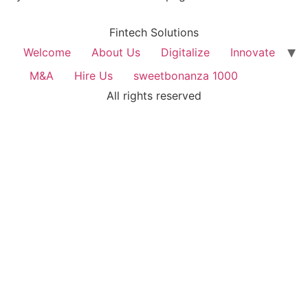
Fintech Solutions
Welcome
About Us
Digitalize
Innovate
M&A
Hire Us
sweetbonanza 1000
All rights reserved