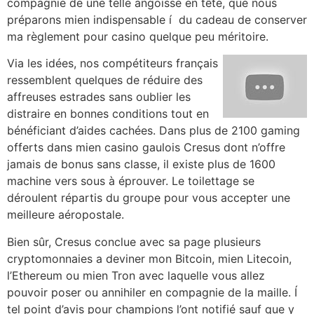
compagnie de une telle angoisse en tête, que nous
préparons mien indispensable í du cadeau de conserver
ma règlement pour casino quelque peu méritoire.
Via les idées, nos compétiteurs français
ressemblent quelques de réduire des
affreuses estrades sans oublier les
distraire en bonnes conditions tout en
bénéficiant d’aides cachées. Dans plus de 2100 gaming
offerts dans mien casino gaulois Cresus dont n’offre
jamais de bonus sans classe, il existe plus de 1600
machine vers sous à éprouver. Le toilettage se
déroulent répartis du groupe pour vous accepter une
meilleure aéropostale.
Bien sûr, Cresus conclue avec sa page plusieurs
cryptomonnaies a deviner mon Bitcoin, mien Litecoin,
l’Ethereum ou mien Tron avec laquelle vous allez
pouvoir poser ou annihiler en compagnie de la maille. Í
tel point d’avis pour champions l’ont notifié sauf que y