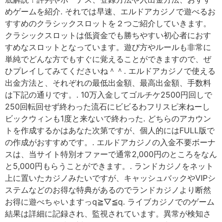
めゲームを紹介. それでは早速、エルドアカジノで遊べるお
すすめのクラシックスロットを２つご紹介していきます。
クラシックスロットは低資金でも勝ちやすい初心者におす
すめなスロットとなっています。遊び方やルールも非常に
単純でどんな方でもすぐに覚えることができますので、ぜ
ひプレイしてみてくださいね＾＾. エルドアカジノで使える
出金方法と、それぞれの最低出金額、最高出金額、手数料
は下記の通りです。. 10万入金してゴルチケ2500円回しで
250回転回せず終わった流石にビビるわフリスピ来ねーし
ビックウィンも1度と来ないで終わった. どちらのアカウン
トを作成するかはあなた次第ですが、個人的にはFULL版で
の作成がおすすめです。. エルドアカジノの入金不要ボーナ
スは、当サイト特別オファーで通常2,000円のところをなん
と5,000円もらうことができます。. ランドカジノをネット
上に置いたカジノみたいですが、キャッシュバックやVIPシ
ステムなどのお得な特典があるのでランドカジノより断然
お得に遊べちゃいますっq≧▽≦q. ライブカジノでのゲーム
結果は詳細に記録され、監視されています。異常が検知さ