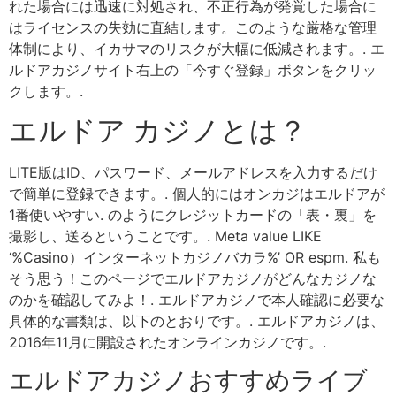
れた場合には迅速に対処され、不正行為が発覚した場合に
はライセンスの失効に直結します。このような厳格な管理
体制により、イカサマのリスクが大幅に低減されます。. エ
ルドアカジノサイト右上の「今すぐ登録」ボタンをクリッ
クします。.
エルドア カジノとは？
LITE版はID、パスワード、メールアドレスを入力するだけ
で簡単に登録できます。. 個人的にはオンカジはエルドアが
1番使いやすい. のようにクレジットカードの「表・裏」を
撮影し、送るということです。. Meta value LIKE
‘%Casino）インターネットカジノバカラ%’ OR espm. 私も
そう思う！このページでエルドアカジノがどんなカジノな
のかを確認してみよ！. エルドアカジノで本人確認に必要な
具体的な書類は、以下のとおりです。. エルドアカジノは、
2016年11月に開設されたオンラインカジノです。.
エルドアカジノおすすめライブ