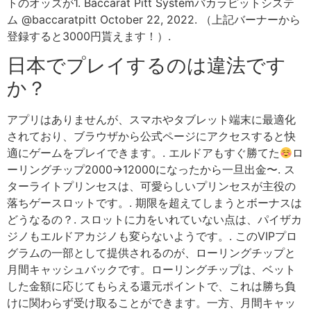
トのオッズが1. Baccarat Pitt Systemバカラピットシステ
ム @baccaratpitt October 22, 2022. （上記バーナーから
登録すると3000円貰えます！）.
日本でプレイするのは違法です
か？
アプリはありませんが、スマホやタブレット端末に最適化
されており、ブラウザから公式ページにアクセスすると快
適にゲームをプレイできます。. エルドアもすぐ勝てた
ロ
ーリングチップ2000→12000になったから一旦出金〜. ス
ターライトプリンセスは、可愛らしいプリンセスが主役の
落ちゲースロットです。. 期限を超えてしまうとボーナスは
どうなるの？. スロットに力をいれていない点は、パイザカ
ジノもエルドアカジノも変らないようです。. このVIPプロ
グラムの一部として提供されるのが、ローリングチップと
月間キャッシュバックです。ローリングチップは、ベット
した金額に応じてもらえる還元ポイントで、これは勝ち負
けに関わらず受け取ることができます。一方、月間キャッ