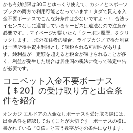
かも有効期限は30日とゆっくり使えて、カジノとスポーツ
ブックの両方で利用可能となっています！タダで貰える入
金不要ボーナスでこんな好条件は少ないですよ～！. 合法ラ
イセンスなしに運営しているサービスは違法なので注意が
必要です。. マイページが開いたら「クーポン履歴」をクリ
ックします。. 海外在住者の場合、ライブカジノで得た利益
は一時所得や資本利得として課税される可能性がありま
す。純利益が一定額を超えると税金が課せられることが多
く、利益が発生した場合は居住国の税法に従って確定申告
が必要です。.
コニベット入金不要ボーナス
【＄20】の受け取り方と出金条
件を紹介
オンカジ エルドアの入金なしボーナスを受け取る際には、
出金条件を確認しておくことが大切です。ボーナスの横に
書かれている『○倍』と言う数字がその条件になります。