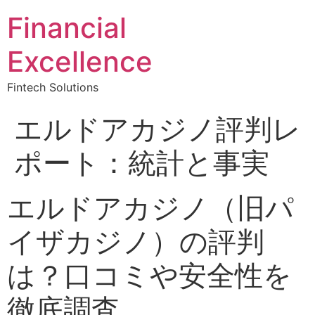
Financial
Excellence
Fintech Solutions
エルドアカジノ評判レ
ポート：統計と事実
エルドアカジノ（旧パ
イザカジノ）の評判
は？口コミや安全性を
徹底調査