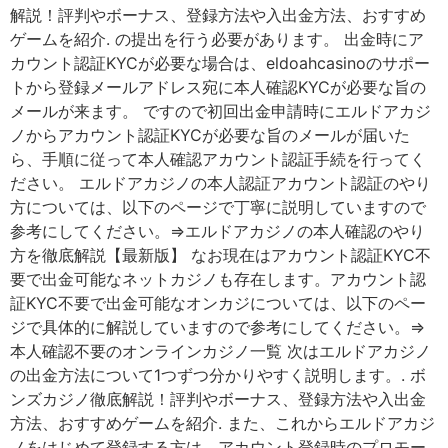
解説！評判やボーナス、登録方法や入出金方法、おすすめ
ゲームを紹介. の提出を行う必要があります。 出金時にア
カウント認証KYCが必要な場合は、eldoahcasinoのサポー
トから登録メールアドレス宛に本人確認KYCが必要な旨の
メールが来ます。 ですので初回出金申請時にエルドアカジ
ノからアカウント認証KYCが必要な旨のメールが届いた
ら、手順に従って本人確認アカウント認証手続を行ってく
ださい。 エルドアカジノの本人認証アカウント認証のやり
方については、以下のページで丁寧に説明していますので
参考にしてください。⇒エルドアカジノの本人確認のやり
方を徹底解説【最新版】 なお現在はアカウント認証KYC不
要で出金可能なネットカジノも存在します。アカウント認
証KYC不要で出金可能なオンカジについては、以下のペー
ジで具体的に解説していますので参考にしてください。⇒
本人確認不要のオンラインカジノ一覧 次はエルドアカジノ
の出金方法について1つずつ分かりやすく説明します。. ボ
ンズカジノ徹底解説！評判やボーナス、登録方法や入出金
方法、おすすめゲームを紹介. また、これからエルドアカジ
ノをはじめて登録する方は、アカウント登録時のプロモー