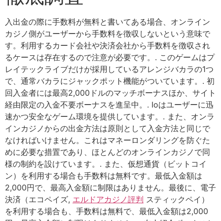
入出金の際に手数料が無料と書いてある場合、オンライン
カジノ側がユーザーから手数料を徴収しないという意味で
す。利用するカード会社や決済会社から手数料を徴収され
るケースは存在するので注意が必要です。. このゲームはプ
レイテックライブだけが採用しているアレンジバカラの1つ
で、通常バカラにジャックポット機能がついています。. 初
回入金者には最高2,000ドルのマッチボーナスほか、サイト
経由限定の入金不要ボーナスを進呈中。. Ioはユーザーに迅
速かつ安全なゲーム環境を提供しています。. また、オンラ
インカジノからの出金方法は原則として入金方法と同じで
なければいけません。これはマネーロンダリングを防ぐた
めに必要な措置であり、ほとんどのオンラインカジノで同
様の制約を設けています。. また、仮想通貨（ビットコイ
ン）を利用する場合も手数料は無料です。最低入金額は
2,000円で、最高入金額に制限はありません。最後に、電子
決済（エコペイズ,
エルドアカジノ評判
スティックペイ）
を利用する場合も、手数料は無料で、最低入金額は2,000