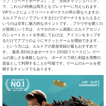
ップ（リベートボーナス）」と「月間キャッシュバック」
で、これらの特典は両方ともプレイヤーに与えられます。
VIPランクによってリベートボーナスの率が異なりますが、
エルドアカジノでプレイするだけでボーナスをもらえると
いうのは非常に魅力的なポイントです。. ブラウザを開くの
が面倒という方は、スマホのホーム画面にエルドアカジノ
のショートカットを作成しておけば、アイコンをタップす
るだけでアプリのようにサクッとゲームを開始できます。.
」という方には、エルドアの新規登録が最もおすすめで
す。. 最高 $500入金ボーナス+ 250回フリースピン. ゲー
ムの楽しさを体験しながら、ボーナスで得た利益を実際の
資金として利用することが可能です。ゲームのルールを把
握するチャンスでもあります。.