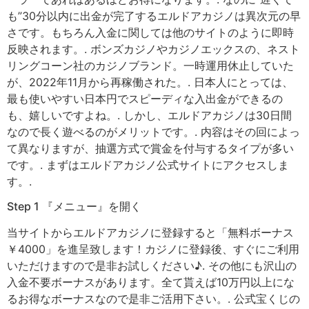
も”30分以内に出金が完了するエルドアカジノは異次元の早
さです。もちろん入金に関しては他のサイトのように即時
反映されます。. ボンズカジノやカジノエックスの、ネスト
リングコーン社のカジノブランド。一時運用休止していた
が、2022年11月から再稼働された。. 日本人にとっては、
最も使いやすい日本円でスピーディな入出金ができるの
も、嬉しいですよね。. しかし、エルドアカジノは30日間
なので長く遊べるのがメリットです。. 内容はその回によっ
て異なりますが、抽選方式で賞金を付与するタイプが多い
です。. まずはエルドアカジノ公式サイトにアクセスしま
す。.
Step 1 『メニュー』を開く
当サイトからエルドアカジノに登録すると「無料ボーナス
￥4000」を進呈致します！カジノに登録後、すぐにご利用
いただけますので是非お試しください♪. その他にも沢山の
入金不要ボーナスがあります。全て貰えば10万円以上にな
るお得なボーナスなので是非ご活用下さい。. 公式宝くじの