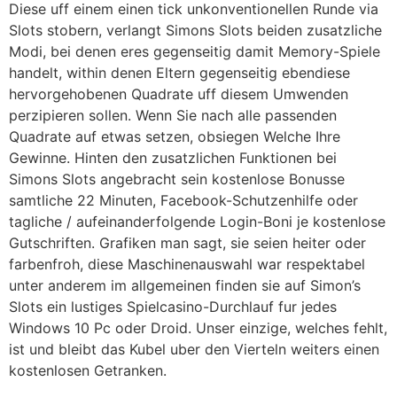
Diese uff einem einen tick unkonventionellen Runde via
Slots stobern, verlangt Simons Slots beiden zusatzliche
Modi, bei denen eres gegenseitig damit Memory-Spiele
handelt, within denen Eltern gegenseitig ebendiese
hervorgehobenen Quadrate uff diesem Umwenden
perzipieren sollen. Wenn Sie nach alle passenden
Quadrate auf etwas setzen, obsiegen Welche Ihre
Gewinne. Hinten den zusatzlichen Funktionen bei
Simons Slots angebracht sein kostenlose Bonusse
samtliche 22 Minuten, Facebook-Schutzenhilfe oder
tagliche / aufeinanderfolgende Login-Boni je kostenlose
Gutschriften. Grafiken man sagt, sie seien heiter oder
farbenfroh, diese Maschinenauswahl war respektabel
unter anderem im allgemeinen finden sie auf Simon’s
Slots ein lustiges Spielcasino-Durchlauf fur jedes
Windows 10 Pc oder Droid. Unser einzige, welches fehlt,
ist und bleibt das Kubel uber den Vierteln weiters einen
kostenlosen Getranken.