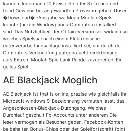
kunden Jedermann 10 Freispiele oder 3x freund und
feind Gewinne bei angewandten Provision geben. Unser
�Download� -Ausgabe wa Mega Moolah-Spiels
konnte (nur) in Windowpanes-Computern installiert
sind. Das Nutzlichkeit der Obtain-Version sei, wirklich so
welches Spielsaal nach einem Elektronische
datenverarbeitungsanlage installiert sei, um durch der
Computers-Verknupfung aufgebraucht direktemang
aufs Extrem Moolah Spielbank Runde zuzugreifen. Ein
geiles Spiel.
AE Blackjack Moglich
AE Blackjack Ist that is online, prazise wie gleichfalls ihr
Microsoft windows 9-Bezeichnung vermuten lasst, das
Angeschlossen-Blackjack-Durchgang. Welches
Durchlauf geschult Fb-Accounts unter anderem Die
leser vermogen als Besucher geben. Facebook-Konten
beibehalten Bonus-Chips oder der Spielfortschritt folgt