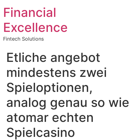
Financial
Excellence
Fintech Solutions
Etliche angebot
mindestens zwei
Spieloptionen,
analog genau so wie
atomar echten
Spielcasino