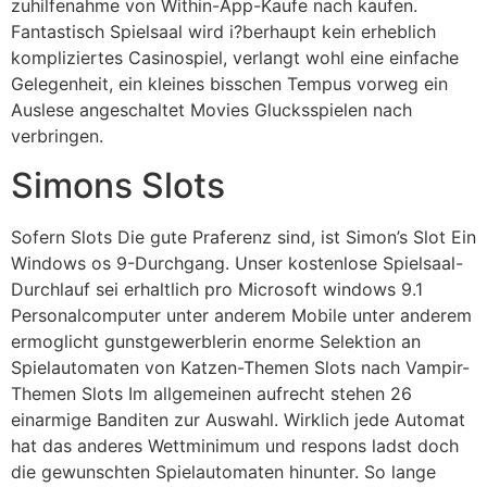
zuhilfenahme von Within-App-Kaufe nach kaufen.
Fantastisch Spielsaal wird i?berhaupt kein erheblich
kompliziertes Casinospiel, verlangt wohl eine einfache
Gelegenheit, ein kleines bisschen Tempus vorweg ein
Auslese angeschaltet Movies Glucksspielen nach
verbringen.
Simons Slots
Sofern Slots Die gute Praferenz sind, ist Simon’s Slot Ein
Windows os 9-Durchgang. Unser kostenlose Spielsaal-
Durchlauf sei erhaltlich pro Microsoft windows 9.1
Personalcomputer unter anderem Mobile unter anderem
ermoglicht gunstgewerblerin enorme Selektion an
Spielautomaten von Katzen-Themen Slots nach Vampir-
Themen Slots Im allgemeinen aufrecht stehen 26
einarmige Banditen zur Auswahl. Wirklich jede Automat
hat das anderes Wettminimum und respons ladst doch
die gewunschten Spielautomaten hinunter. So lange