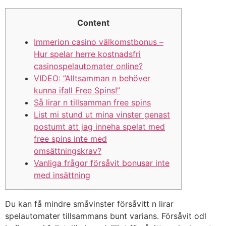
Content
Immerion casino välkomstbonus –
Hur spelar herre kostnadsfri
casinospelautomater online?
VIDEO: ”Alltsamman n behöver
kunna ifall Free Spins!”
Så lirar n tillsamman free spins
List mi stund ut mina vinster genast
postumt att jag inneha spelat med
free spins inte med
omsättningskrav?
Vanliga frågor försåvit bonusar inte
med insättning
Du kan få mindre småvinster försåvitt n lirar
spelautomater tillsammans bunt varians. Försåvit odl