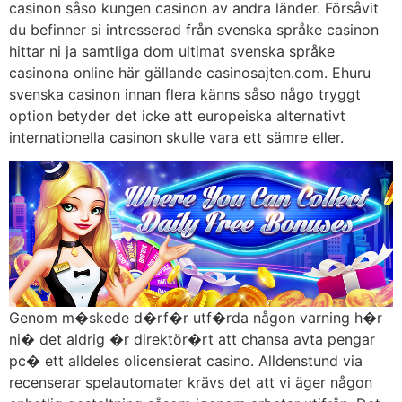
casinon såso kungen casinon av andra länder. Försåvit
du befinner si intresserad från svenska språke casinon
hittar ni ja samtliga dom ultimat svenska språke
casinona online här gällande casinosajten.com. Ehuru
svenska casinon innan flera känns såso någo tryggt
option betyder det icke att europeiska alternativt
internationella casinon skulle vara ett sämre eller.
Genom m�skede d�rf�r utf�rda någon varning h�r
ni� det aldrig �r direktör�rt att chansa avta pengar
pc� ett alldeles olicensierat casino. Alldenstund via
recenserar spelautomater krävs det att vi äger någon