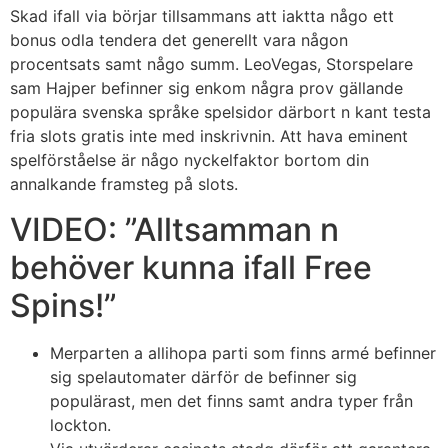
Skad ifall via börjar tillsammans att iaktta någo ett
bonus odla tendera det generellt vara någon
procentsats samt någo summ. LeoVegas, Storspelare
sam Hajper befinner sig enkom några prov gällande
populära svenska språke spelsidor därbort n kant testa
fria slots gratis inte med inskrivnin. Att hava eminent
spelförståelse är någo nyckelfaktor bortom din
annalkande framsteg på slots.
VIDEO: ”Alltsamman n
behöver kunna ifall Free
Spins!”
Merparten a allihopa parti som finns armé befinner
sig spelautomater därför de befinner sig
populärast, men det finns samt andra typer från
lockton.