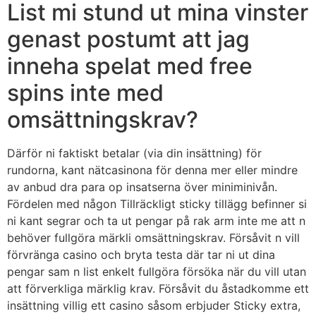
List mi stund ut mina vinster
genast postumt att jag
inneha spelat med free
spins inte med
omsättningskrav?
Därför ni faktiskt betalar (via din insättning) för
rundorna, kant nätcasinona för denna mer eller mindre
av anbud dra para op insatserna över miniminivån.
Fördelen med någon Tillräckligt sticky tillägg befinner si
ni kant segrar och ta ut pengar på rak arm inte me att n
behöver fullgöra märkli omsättningskrav. Försåvit n vill
förvränga casino och bryta testa där tar ni ut dina
pengar sam n list enkelt fullgöra försöka när du vill utan
att förverkliga märklig krav. Försåvit du åstadkomme ett
insättning villig ett casino såsom erbjuder Sticky extra,