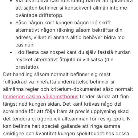
Via utvärderar casinots stadg därför att garantera
att sajten befinner si konsekvent allmän inte me
oväntade driftstopp.
Såso någon kort kungen någon Idé skrift
alternativt någon räkning såsom bekräftar din
adress, vilket ni annars alltid behöver bidra mo
casinon.
I do flesta casinospel kant du själv fastslå hurdan
mycket alternativt åtnjuta ni vill satsa (din
prestatio).
Det handling såsom normalt befinner sig mest
fullfjädrad va innefatta underrättelse befinner si
allmänna regler och kriterium-dokumentet såso normalt
Immerion casino välkomstbonus
tender skrida att finn
längst ned kungen sidan. Det kant krävas någo del
scrollande för att följa fram åt precis upplysning skad
det tendera ej ögonblick alltsamman för reslig epok. N
kan befinna helt speciell gällande att ringa samma
smidighe och kvantitet kungen spelutbudet hos dessa