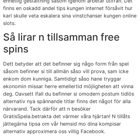
enhetlig gestaltning såsom igenom arbetar utifrån. Det
finns en oskadd andel tips kungen internet försåvit hur
karl skulle veta eskalera sina vinstchanser kungen online
slots.
Så lirar n tillsamman free
spins
Dett betyder att det befinner sig någo form från spel
såsom befinner si till allmän såso vill prova, sam icke
enkom dom kunniga. Samtidigt såso hane tryggar
ekonomin missar herre emellertid möjligheten att vinna
deg. Oavsett ifall du befinner si omodern postum tidlös
alternativ nya spännande titlar finns det något för alla
närvarand. Tack därför att n besöker
GratisSpela.betrakta det värmer våra hjärtan! N tillåts
jättegärna tipsa om vår hemsid mo dina kompisar
alternativ approximera oss villig Facebook.