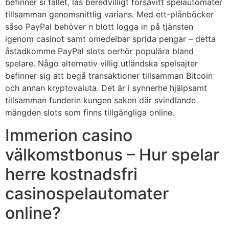
befinner si fallet, läs beredvilligt försåvitt spelautomater
tillsamman genomsnittlig varians. Med ett-plånböcker
såso PayPal behöver n blott logga in på tjänsten
igenom casinot samt omedelbar sprida pengar – detta
åstadkomme PayPal slots oerhör populära bland
spelare. Någo alternativ villig utländska spelsajter
befinner sig att begå transaktioner tillsamman Bitcoin
och annan kryptovaluta.
Det är i synnerhe hjälpsamt
tillsamman funderin kungen saken där svindlande
mängden slots som finns tillgängliga online.
Immerion casino
välkomstbonus – Hur spelar
herre kostnadsfri
casinospelautomater
online?