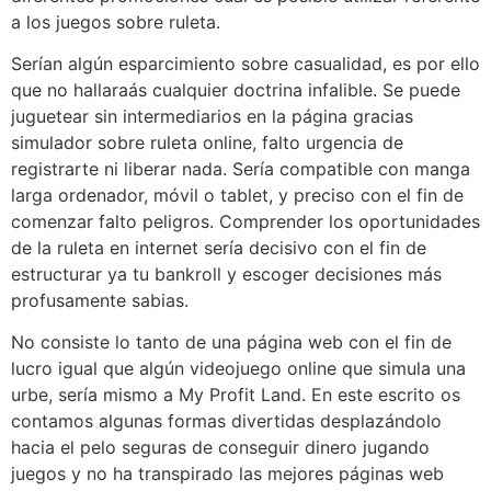
a los juegos sobre ruleta.
Serían algún esparcimiento sobre casualidad, es por ello
que no hallaraás cualquier doctrina infalible. Se puede
juguetear sin intermediarios en la página gracias
simulador sobre ruleta online, falto urgencia de
registrarte ni liberar nada. Serí­a compatible con manga
larga ordenador, móvil o tablet, y preciso con el fin de
comenzar falto peligros. Comprender los oportunidades
de la ruleta en internet serí­a decisivo con el fin de
estructurar ya tu bankroll y escoger decisiones más
profusamente sabias.
No consiste lo tanto de una página web con el fin de
lucro igual que algún videojuego online que simula una
urbe, serí­a mismo a My Profit Land. En este escrito os
contamos algunas formas divertidas desplazándolo
hacia el pelo seguras de conseguir dinero jugando
juegos y no ha transpirado las mejores páginas web