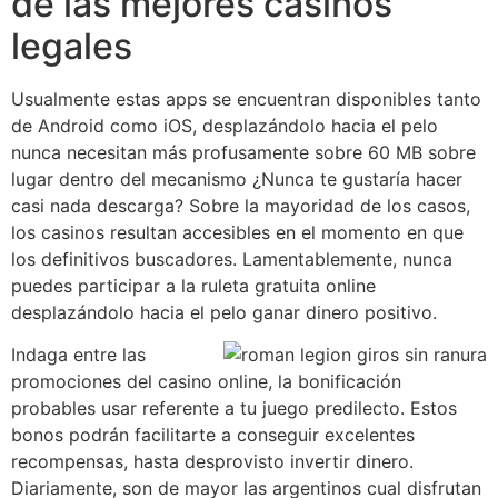
de las mejores casinos
legales
Usualmente estas apps se encuentran disponibles tanto
de Android como iOS, desplazándolo hacia el pelo
nunca necesitan más profusamente sobre 60 MB sobre
lugar dentro del mecanismo ¿Nunca te gustaría hacer
casi nada descarga? Sobre la mayoridad de los casos,
los casinos resultan accesibles en el momento en que
los definitivos buscadores. Lamentablemente, nunca
puedes participar a la ruleta gratuita online
desplazándolo hacia el pelo ganar dinero positivo.
Indaga entre las
promociones del casino online, la bonificación
probables usar referente a tu juego predilecto. Estos
bonos podrán facilitarte a conseguir excelentes
recompensas, hasta desprovisto invertir dinero.
Diariamente, son de mayor las argentinos cual disfrutan