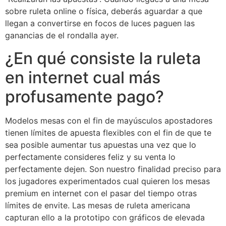
sobre ruleta online o física, deberás aguardar a que
llegan a convertirse en focos de luces paguen las
ganancias de el rondalla ayer.
¿En qué consiste la ruleta
en internet cual más
profusamente pago?
Modelos mesas con el fin de mayúsculos apostadores
tienen límites de apuesta flexibles con el fin de que te
sea posible aumentar tus apuestas una vez que lo
perfectamente consideres feliz y su venta lo
perfectamente dejen. Son nuestro finalidad preciso para
los jugadores experimentados cual quieren los mesas
premium en internet con el pasar del tiempo otras
límites de envite. Las mesas de ruleta americana
capturan ello a la prototipo con gráficos de elevada