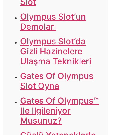
Slot
Olympus Slot’un
Demoları
Olympus Slot’da
Gizli Hazinelere
Ulaşma Teknikleri
Gates Of Olympus
Slot Oyna
Gates Of Olympus™
Ile Ilgileniyor
Musunuz?