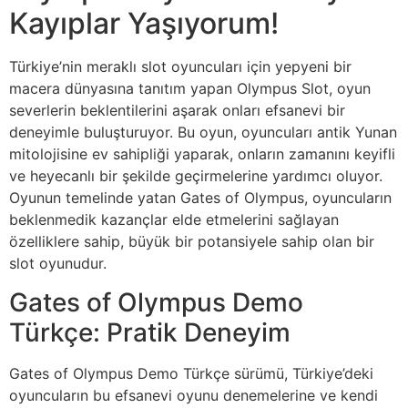
Kayıplar Yaşıyorum!
Türkiye’nin meraklı slot oyuncuları için yepyeni bir
macera dünyasına tanıtım yapan Olympus Slot, oyun
severlerin beklentilerini aşarak onları efsanevi bir
deneyimle buluşturuyor. Bu oyun, oyuncuları antik Yunan
mitolojisine ev sahipliği yaparak, onların zamanını keyifli
ve heyecanlı bir şekilde geçirmelerine yardımcı oluyor.
Oyunun temelinde yatan Gates of Olympus, oyuncuların
beklenmedik kazançlar elde etmelerini sağlayan
özelliklere sahip, büyük bir potansiyele sahip olan bir
slot oyunudur.
Gates of Olympus Demo
Türkçe: Pratik Deneyim
Gates of Olympus Demo Türkçe sürümü, Türkiye’deki
oyuncuların bu efsanevi oyunu denemelerine ve kendi