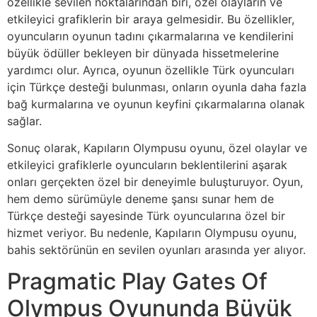
özellikle sevilen noktalarından biri, özel olayların ve
etkileyici grafiklerin bir araya gelmesidir. Bu özellikler,
oyuncuların oyunun tadını çıkarmalarına ve kendilerini
büyük ödüller bekleyen bir dünyada hissetmelerine
yardımcı olur. Ayrıca, oyunun özellikle Türk oyuncuları
için Türkçe desteği bulunması, onların oyunla daha fazla
bağ kurmalarına ve oyunun keyfini çıkarmalarına olanak
sağlar.
Sonuç olarak, Kapıların Olympusu oyunu, özel olaylar ve
etkileyici grafiklerle oyuncuların beklentilerini aşarak
onları gerçekten özel bir deneyimle buluşturuyor. Oyun,
hem demo sürümüyle deneme şansı sunar hem de
Türkçe desteği sayesinde Türk oyuncularına özel bir
hizmet veriyor. Bu nedenle, Kapıların Olympusu oyunu,
bahis sektörünün en sevilen oyunları arasında yer alıyor.
Pragmatic Play Gates Of
Olympus Oyununda Büyük