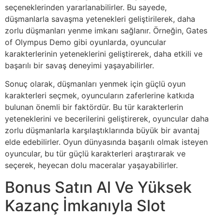
seçeneklerinden yararlanabilirler. Bu sayede,
düşmanlarla savaşma yetenekleri geliştirilerek, daha
zorlu düşmanları yenme imkanı sağlanır. Örneğin, Gates
of Olympus Demo gibi oyunlarda, oyuncular
karakterlerinin yeteneklerini geliştirerek, daha etkili ve
başarılı bir savaş deneyimi yaşayabilirler.
Sonuç olarak, düşmanları yenmek için güçlü oyun
karakterleri seçmek, oyuncuların zaferlerine katkıda
bulunan önemli bir faktördür. Bu tür karakterlerin
yeteneklerini ve becerilerini geliştirerek, oyuncular daha
zorlu düşmanlarla karşılaştıklarında büyük bir avantaj
elde edebilirler. Oyun dünyasında başarılı olmak isteyen
oyuncular, bu tür güçlü karakterleri araştırarak ve
seçerek, heyecan dolu maceralar yaşayabilirler.
Bonus Satın Al Ve Yüksek
Kazanç İmkanıyla Slot