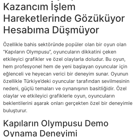
Kazancım İşlem
Hareketlerinde Gözüküyor
Hesabıma Düşmüyor
Özellikle bahis sektöründe popüler olan bir oyun olan
“Kapıların Olympusu”, oyuncuların dikkatini çeken
etkileyici grafikler ve özel olaylarla doludur. Bu oyun,
hem profesyonel hem de yeni başlayan oyuncular için
eğlenceli ve heyecan verici bir deneyim sunar. Oyunun
özellikle Türkiye’deki oyuncular tarafından sevilmesinin
nedeni, güçlü temaları ve oynanışının basitliğidir. Özel
olaylar ve etkileyici grafiklerle oyun, oyuncuların
beklentilerini aşarak onları gerçekten özel bir deneyimle
buluşturur.
Kapıların Olympusu Demo
Oynama Deneyimi