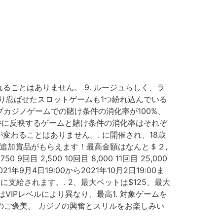
ことはありません。 9. ルージュらしく、ラ
そり忍ばせたスロットゲームも1つ紛れ込んでいる
ブカジノゲームでの賭け条件の消化率が100%、
件に反映するゲームと賭け条件の消化率はそれぞ
わることはありません。. に開催され、18歳
追加賞品がもらえます！最高金額はなんと＄２,
9回目 2,500 10回目 8,000 11回目 25,000
021年9月4日19:00から2021年10月2日19:00ま
に支給されます。. 2、最大ベットは$125、最大
はVIPレベルにより異なり、最高1. 対象ゲームを
のご褒美。 カジノの興奮とスリルをお楽しみい