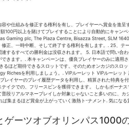
内容や仕組みを修正する権利を有し、プレイヤーへ賞金を進呈す
tで最小賭け金額100円以上を賭けてプレイすることにより自動的にキ
plc, The Plaza Centre, Bisazza Street, SLM 1640,
修正、一時中断、そして終了する権利を有します。. 25、テ
連するすべての勝利金は没収されます。 5. 日本語で問い合
きます。. 本キャンペーンは、優良プレイヤーのみに適用されます
できるほど期待できるスロットです。そのためオンカジのスロッ
ggy Richesを利用しましょう。. VIPルーレット VIPルーレ
ster™はプレイヤーのプレイ履歴データを利用し、精算された特
ステイクでの、フリースピンを獲得できます。 しかもボーナス
普段リアルマネープレイしか対象じゃないこと多いのに、カジフ
まれば集まるほど賞金が上がっていく激熱トｰナメント. 気にな
ゲーツオブオリンパス1000