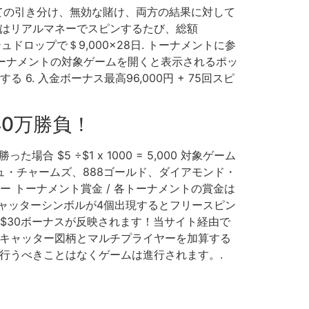
ます。. 全ての引き分け、無効な賭け、両方の結果に対して
中はリアルマネーでスピンするたび、総額
ドロップで＄9,000×28日. トーナメントに参
トーナメントの対象ゲームを開くと表示されるポッ
 入金ボーナス最高96,000円 + 75回スピ
0万勝負！
った場合 $5 ÷$1 x 1000 = 5,000 対象ゲーム
ッシュ・チャームズ、888ゴールド、ダイアモンド・
 トーナメント賞金 / 各トーナメントの賞金は
. ④ スキャッターシンボルが4個出現するとフリースピン
$30ボーナスが反映されます！当サイト経由で
スキャッター図柄とマルチプライヤーを加算する
行うべきことはなくゲームは進行されます。.