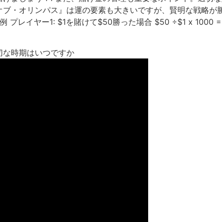
ブ・オリンパス』は運の要素も大きいですが、賢明な戦略が勝
ヤー1: $1を賭けて$50勝った場合 $50 ÷$1 x 1000 =