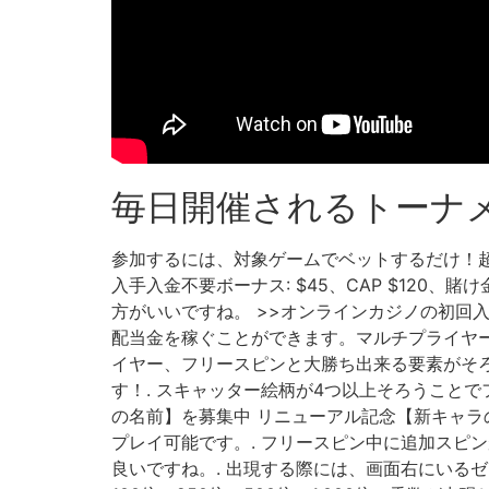
毎日開催されるトーナ
参加するには、対象ゲームでベットするだけ！超超
入手入金不要ボーナス: $45、CAP $120、賭け金 
方がいいですね。 >>オンラインカジノの初回
配当金を稼ぐことができます。マルチプライヤ
イヤー、フリースピンと大勝ち出来る要素がそろい踏
す！. スキャッター絵柄が4つ以上そろうこと
の名前】を募集中 リニューアル記念【新キャラ
プレイ可能です。. フリースピン中に追加スピ
良いですね。. 出現する際には、画面右にいるゼウ