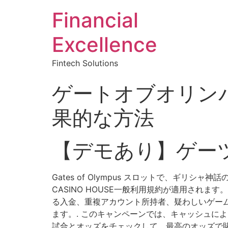
Financial
Excellence
Fintech Solutions
ゲートオブオリン
果的な方法
【デモあり】ゲーツ
Gates of Olympus スロットで、ギリ
CASINO HOUSE一般利用規約が適用され
る入金、重複アカウント所持者、疑わしいゲー
ます。. このキャンペーンでは、キャッシュに
試合とオッズをチェックして、最高のオッズで賭