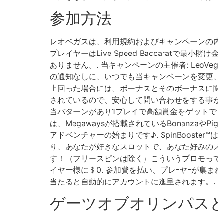
参加方法
レオベガスは、利用規約およびキャンペーンの
プレイヤーはLive Speed Baccara
ありません。. 当キャンペーンの主催者: LeoVegas Gaming 
の通知なしに、いつでも当キャンペーンを変更、
上回った場合には、ボーナスとそのボーナスに関
されているので、安心して問い合わせをする事がで
当バターンがあり1プレイで高額賞金をゲット
は、Megawaysが搭載されているBonanzaやPi
アドベンチャーの始まりです♪. SpinBoo
り、あなたが好きなスロットで、あなた好みの
す！（フリースピンは除く）こういうプロモって
イヤー様に＄0. 参加費を払い、プレｰヤｰが集
当たると自動的にアカウントに進呈されます。.
ゲーツオブオリンパスと