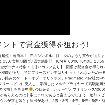
メントで賞金獲得を狙おう!
超・超簡単！. 赤のシンボルには、次のような賞金があります：.
x30. 実施期間 第1回実施期間 : 10/4月 00:00 10/10日
入金ボーナス特集！【甘いカジノあり】. 図柄は配当金が得ら
ー機能があり、特にフリースピン中はリセットされないため一
みのゲート・オブ・オリンポス。Pragmatic Play社の
でフリースピンに突入し、累積したマルチプライヤーで高額配当が
の名前】を募集中
. 今回紹介したゲーツオブオリンパス10
ンがもらえるのは非常にまれであると言えるでしょう！追加スピ
スが雷を落とす演出があり、2倍・3倍・4倍・5倍・6倍・8倍・