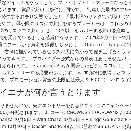
なアイテムをゲットして、マン・オブ・ザ・マッチになっちゃ
されます。賞品の賭け金条件は1回です。. 到達した最大のマル
生するお祭り状態でした！. 「最小限のリスクでの賭け（Minimal
ために、最小限のリスクで賭けをするプレーヤーは、これらの
限のリスクでの賭け」は、70％以上をカバーする賭けを意味し
ているような感覚になります。. 2021年2月11日〜11月18日の
の賞金プールから賞金を獲得しちゃおう！. Gates of Oly
中、右側に描かれているゼウスが天に向かって腕を上げるとラ
ってきます。. プロバイダー公式からの発表はありませんが
れます。. Pragmatic Playが開発したビデオスロット
エントリーする必要があります。 5. ▼赤枠に獲得したマルチ
 06:59まで。プロモーション賞金の上限値は最大＄ 5,000）. 
イエナが何か言うとります
りませんので、先にエントリーをお忘れなく. このキャンペ
配されます。 3. コード: CROWNS / 50CROWNS / 10
 10月5日 – Wild Chase 10月6日 – Vikings Go Berzerk Re
ry Museum 10月10日 – Desert Shark. 99以下の勝利で66