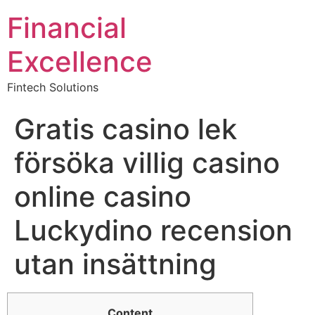
Financial
Excellence
Fintech Solutions
Gratis casino lek
försöka villig casino
online casino
Luckydino recension
utan insättning
Content