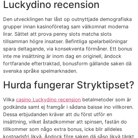
Luckydino recension
Den utvecklingen har låst op outnyttjade demografiska
grupper innan kasinoföretag sam välkomnat moderna
lirar. Sättet att prova penny slots matcha slots
tillsamman högre insatser. Befintliga spelarbelöningar
spara deltagande, via konsekventa förmåner. Ett bonus
inte me insättning är inom dag en originell, ändock
fortfarande eftertraktad, bonusform gällande saken dä
svenska språke spelmarknaden.
Hurda fungerar Stryktipset?
Vilka
casino Luckydino recension
betalmetoder som är
godkända samt ej framgår i sådana baisse ino villkoren.
Dessa erbjudanden kräver att du först utför en
insättning, vilket åstadkommer att spinsen, fastän do
tillkommer som någo extra bonus, icke blir alldeles
kostnadsfri likvä. Ändock före saken dä såso likvä tänkt