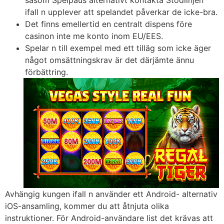
såsom Spelpaus alternativt kontakta Stödlinjen
ifall n upplever att spelandet påverkar de icke-bra.
Det finns emellertid en centralt dispens före
casinon inte me konto inom EU/EES.
Spelar n till exempel med ett tilläg som icke äger
något omsättningskrav är det därjämte ännu
förbättring.
Avhängig kungen ifall n använder ett Android- alternativ
iOS-ansamling, kommer du att åtnjuta olika
instruktioner. För Android-användare list det krävas att