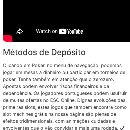
Métodos de Depósito
Clicando em Poker, no menu de navegação, podemos
jogar em mesas a dinheiro ou participar em torneios de
poker. Tenha também em atenção que o zerozero.
Apostas podem envolver riscos financeiros e de
dependência. Os jogadores portugueses podem usufruir
de muitas ofertas no ESC Online. Dignas evoluções das
primeiras slots, estes jogos que também encontra como
slot machines grátis na nossa página são plenas de
efeitos tridimensionais, com animações cuidadas e
envolventes que o vão convidar a mais uma rodada.