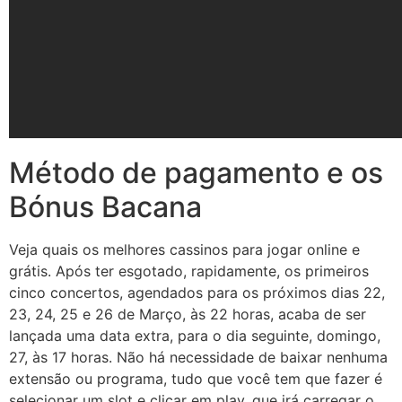
Método de pagamento e os
Bónus Bacana
Veja quais os melhores cassinos para jogar online e
grátis. Após ter esgotado, rapidamente, os primeiros
cinco concertos, agendados para os próximos dias 22,
23, 24, 25 e 26 de Março, às 22 horas, acaba de ser
lançada uma data extra, para o dia seguinte, domingo,
27, às 17 horas. Não há necessidade de baixar nenhuma
extensão ou programa, tudo que você tem que fazer é
selecionar um slot e clicar em play, que irá carregar o