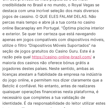
credibilidade no Brasil e no mundo, o Royal Vegas se
destaca com uma incrível seleção dos mais diversos
jogos de cassino. O QUE ELES FALAM DELAS. Não
percas mais tempo e abre já a tua conta no casino
online Bacanaplay em Portugal. “Óptima piscina interior
e exterior. Se quer ter certeza que está navegando
apenas em jogos compatíveis com dispositivos móveis,
utilize o filtro “Dispositivos Móveis Suportados” na
seção de jogos gratuitos do Casino Guru. Este é a
razão pela qual
https://casino-online-brazil.com/
a
maioria dos casinos não oferece bónus grátis a
jogadores destes países. Neste sentido, ambas as
licenças atestam a fiabilidade da empresa na indústria
do jogo online, e permitem nos dizer claramente que a
Betclic é confiável. No entanto, antes de realizares
quaisquer operações financeiras nesta plataforma, é
necessário que completes a tua validação de
identidade. É da responsabilidade do leitor utilizar estes