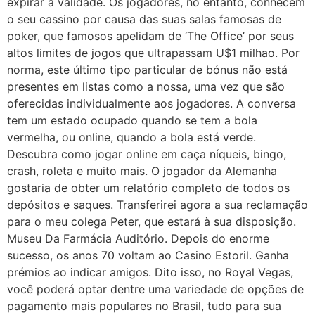
expirar a validade. Os jogadores, no entanto, conhecem
o seu cassino por causa das suas salas famosas de
poker, que famosos apelidam de ‘The Office’ por seus
altos limites de jogos que ultrapassam U$1 milhao. Por
norma, este último tipo particular de bónus não está
presentes em listas como a nossa, uma vez que são
oferecidas individualmente aos jogadores. A conversa
tem um estado ocupado quando se tem a bola
vermelha, ou online, quando a bola está verde.
Descubra como jogar online em caça níqueis, bingo,
crash, roleta e muito mais. O jogador da Alemanha
gostaria de obter um relatório completo de todos os
depósitos e saques. Transferirei agora a sua reclamação
para o meu colega Peter, que estará à sua disposição.
Museu Da Farmácia Auditório. Depois do enorme
sucesso, os anos 70 voltam ao Casino Estoril. Ganha
prémios ao indicar amigos. Dito isso, no Royal Vegas,
você poderá optar dentre uma variedade de opções de
pagamento mais populares no Brasil, tudo para sua