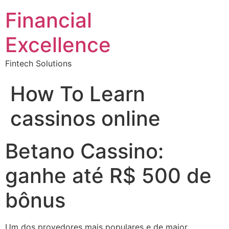
Financial
Excellence
Fintech Solutions
How To Learn
cassinos online
Betano Cassino:
ganhe até R$ 500 de
bônus
Um dos provedores mais populares e de maior