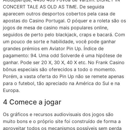
CONCERT TALE AS OLD AS TIME. De seguida
aparecem outros desportos cobertos pela casa de
apostas do Casino Portugal. O póquer e a roleta são os
jogos de mesa de casino mais populares online,
seguidos de perto pelo blackjack, craps e bacará. Com
um pouco de sorte e habilidade, você pode ganhar
grandes prémios em Aviator Pin Up. Índice de
pagamento: 94. Uma odd Solverde é uma hipótese de
ganhar. Pode ser 20 X, 30 X, 40 X etc. No Frank Casino
bônus especiais são oferecidos a todo o momento.
Porém, a vasta oferta do Pin Up não se remete apenas
para o futebol, tão apreciado na América do Sul e na
Europa.
4 Comece a jogar
Os gráficos e recursos audiovisuais dos jogos são
muito bons e o próprio site foi construído de forma a
aproveitar todos os mecanismos possíveis sem perda