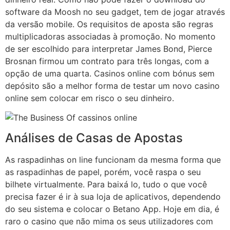
software da Moosh no seu gadget, tem de jogar através
da versão mobile. Os requisitos de aposta são regras
multiplicadoras associadas à promoção. No momento
de ser escolhido para interpretar James Bond, Pierce
Brosnan firmou um contrato para três longas, com a
opção de uma quarta. Casinos online com bónus sem
depósito são a melhor forma de testar um novo casino
online sem colocar em risco o seu dinheiro.
Análises de Casas de Apostas
As raspadinhas on line funcionam da mesma forma que
as raspadinhas de papel, porém, você raspa o seu
bilhete virtualmente. Para baixá lo, tudo o que você
precisa fazer é ir à sua loja de aplicativos, dependendo
do seu sistema e colocar o Betano App. Hoje em dia, é
raro o casino que não mima os seus utilizadores com