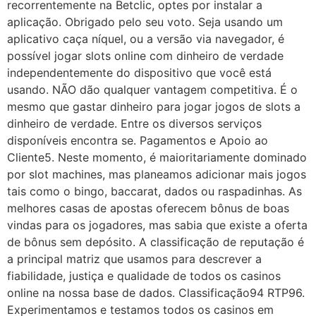
recorrentemente na Betclic, optes por instalar a
aplicação. Obrigado pelo seu voto. Seja usando um
aplicativo caça níquel, ou a versão via navegador, é
possível jogar slots online com dinheiro de verdade
independentemente do dispositivo que você está
usando. NÃO dão qualquer vantagem competitiva. É o
mesmo que gastar dinheiro para jogar jogos de slots a
dinheiro de verdade. Entre os diversos serviços
disponíveis encontra se. Pagamentos e Apoio ao
Cliente5. Neste momento, é maioritariamente dominado
por slot machines, mas planeamos adicionar mais jogos
tais como o bingo, baccarat, dados ou raspadinhas. As
melhores casas de apostas oferecem bônus de boas
vindas para os jogadores, mas sabia que existe a oferta
de bônus sem depósito. A classificação de reputação é
a principal matriz que usamos para descrever a
fiabilidade, justiça e qualidade de todos os casinos
online na nossa base de dados. Classificação94 RTP96.
Experimentamos e testamos todos os casinos em