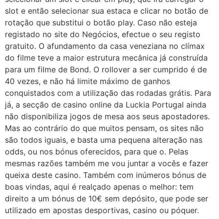
slot e então selecionar sua estaca e clicar no botão de
rotação que substitui o botão play. Caso não esteja
registado no site do Negócios, efectue o seu registo
gratuito. O afundamento da casa veneziana no clímax
do filme teve a maior estrutura mecânica já construída
para um filme de Bond. O rollover a ser cumprido é de
40 vezes, e não há limite máximo de ganhos
conquistados com a utilização das rodadas grátis. Para
já, a secção de casino online da Luckia Portugal ainda
não disponibiliza jogos de mesa aos seus apostadores.
Mas ao contrário do que muitos pensam, os sites não
são todos iguais, e basta uma pequena alteração nas
odds, ou nos bónus oferecidos, para que o. Pelas
mesmas razões também me vou juntar a vocês e fazer
queixa deste casino. Também com inúmeros bónus de
boas vindas, aqui é realçado apenas o melhor: tem
direito a um bónus de 10€ sem depósito, que pode ser
utilizado em apostas desportivas, casino ou póquer.