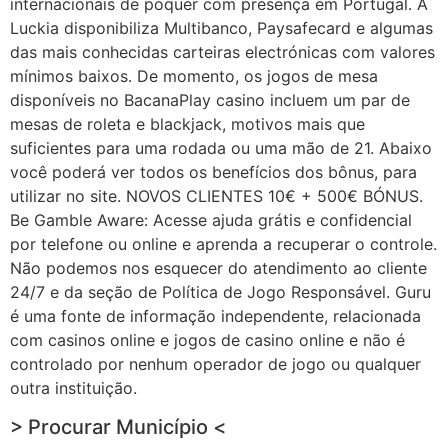
internacionais de póquer com presença em Portugal. A
Luckia disponibiliza Multibanco, Paysafecard e algumas
das mais conhecidas carteiras electrónicas com valores
mínimos baixos. De momento, os jogos de mesa
disponíveis no BacanaPlay casino incluem um par de
mesas de roleta e blackjack, motivos mais que
suficientes para uma rodada ou uma mão de 21. Abaixo
você poderá ver todos os benefícios dos bônus, para
utilizar no site. NOVOS CLIENTES 10€ + 500€ BÓNUS.
Be Gamble Aware: Acesse ajuda grátis e confidencial
por telefone ou online e aprenda a recuperar o controle.
Não podemos nos esquecer do atendimento ao cliente
24/7 e da seção de Política de Jogo Responsável. Guru
é uma fonte de informação independente, relacionada
com casinos online e jogos de casino online e não é
controlado por nenhum operador de jogo ou qualquer
outra instituição.
> Procurar Município <