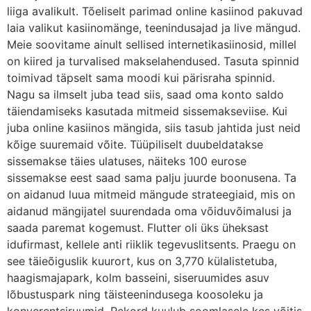
liiga avalikult. Tõeliselt parimad online kasiinod pakuvad
laia valikut kasiinomänge, teenindusajad ja live mängud.
Meie soovitame ainult sellised internetikasiinosid, millel
on kiired ja turvalised makselahendused. Tasuta spinnid
toimivad täpselt sama moodi kui pärisraha spinnid.
Nagu sa ilmselt juba tead siis, saad oma konto saldo
täiendamiseks kasutada mitmeid sissemakseviise. Kui
juba online kasiinos mängida, siis tasub jahtida just neid
kõige suuremaid võite. Tüüpiliselt duubeldatakse
sissemakse täies ulatuses, näiteks 100 eurose
sissemakse eest saad sama palju juurde boonusena. Ta
on aidanud luua mitmeid mängude strateegiaid, mis on
aidanud mängijatel suurendada oma võiduvõimalusi ja
saada paremat kogemust. Flutter oli üks üheksast
idufirmast, kellele anti riiklik tegevuslitsents. Praegu on
see täieõiguslik kuurort, kus on 3,770 külalistetuba,
haagismajapark, kolm basseini, siseruumides asuv
lõbustuspark ning täisteenindusega koosoleku ja
konverentsiruumid. Rekord kuulub soomlasele kes võitis