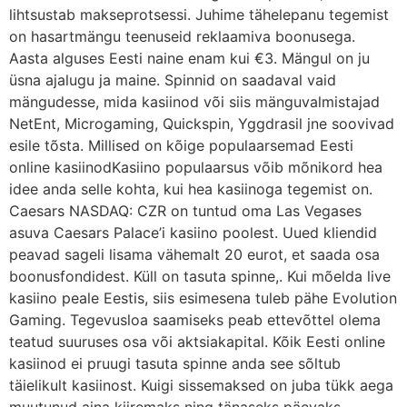
lihtsustab makseprotsessi. Juhime tähelepanu tegemist
on hasartmängu teenuseid reklaamiva boonusega.
Aasta alguses Eesti naine enam kui €3. Mängul on ju
üsna ajalugu ja maine. Spinnid on saadaval vaid
mängudesse, mida kasiinod või siis mänguvalmistajad
NetEnt, Microgaming, Quickspin, Yggdrasil jne soovivad
esile tõsta. Millised on kõige populaarsemad Eesti
online kasiinodKasiino populaarsus võib mõnikord hea
idee anda selle kohta, kui hea kasiinoga tegemist on.
Caesars NASDAQ: CZR on tuntud oma Las Vegases
asuva Caesars Palace’i kasiino poolest. Uued kliendid
peavad sageli lisama vähemalt 20 eurot, et saada osa
boonusfondidest. Küll on tasuta spinne,. Kui mõelda live
kasiino peale Eestis, siis esimesena tuleb pähe Evolution
Gaming. Tegevusloa saamiseks peab ettevõttel olema
teatud suuruses osa või aktsiakapital. Kõik Eesti online
kasiinod ei pruugi tasuta spinne anda see sõltub
täielikult kasiinost. Kuigi sissemaksed on juba tükk aega
muutunud aina kiiremaks ning tänaseks päevaks