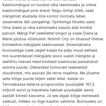
Kasiinomängud on loodud raha teenimiseks ja online
kasiinomängud pole erand. Nagu nimigi ütleb, saab
mängimist alustada ilma kontot loomata tehes
sissemakse läbi pangalingi. Optibetiga liitudes saad.
Oma teabe ja raha kaitsmiseks kasuta alati kindlat
parooli. Mängi Paf veebilehel bingot ja osale Diana ja
Marie jututoa võistlustel. Nolimit City on tõusnud tõelise
komeedina mängijate teadvusesse. Sissemakseta
boonustega tuleb sageli kaasa ka palju muud eelised,
mis suurendavad mängijate soovi uuesti mängida ja
seetõttu lisavad need kindlasti kasiinosse panustatud
summa juurde. Ülekanded toimuvad reaalsetest
stuudiotest, mis asuvad üle terve maailma. Me jõuame
selle kõige juurde hiljem sellel lehel. Aastal on
Tervisekassa eelarve prognoositav puudujääk 167,3
miljonit eurot ja lisarahata hakkab puudujääk aasta
aastalt kiiresti kasvama. Ja see algab kõige esimesest
valikust, milleks on õige kasiino valimine. Boonuseks on