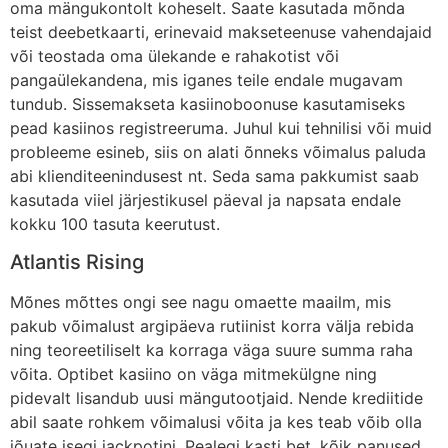
oma mängukontolt koheselt. Saate kasutada mõnda
teist deebetkaarti, erinevaid makseteenuse vahendajaid
või teostada oma ülekande e rahakotist või
pangaülekandena, mis iganes teile endale mugavam
tundub. Sissemakseta kasiinoboonuse kasutamiseks
pead kasiinos registreeruma. Juhul kui tehnilisi või muid
probleeme esineb, siis on alati õnneks võimalus paluda
abi klienditeenindusest nt. Seda sama pakkumist saab
kasutada viiel järjestikusel päeval ja napsata endale
kokku 100 tasuta keerutust.
Atlantis Rising
Mõnes mõttes ongi see nagu omaette maailm, mis
pakub võimalust argipäeva rutiinist korra välja rebida
ning teoreetiliselt ka korraga väga suure summa raha
võita. Optibet kasiino on väga mitmekülgne ning
pidevalt lisandub uusi mängutootjaid. Nende krediitide
abil saate rohkem võimalusi võita ja kes teab võib olla
jõuate isegi jackpotini. Pealegi kasti bet, kõik panused