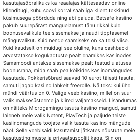
kasutajasõbralikuks ka reaalajas kättesaadav online
klienditugi, kuhu soovi korral saab iga klient tekkinud
küsimusega pöörduda ning abi paluda. Betsafe kasiino
pakub suurepärast mänguelamust tänu rikkalikule
boonusevalikule tee sissemakse ja naudi tipptasemel
mänguvalikut. Kuid nende saamiseks on ka teisi viise.
Kuid kaudselt on muidugi see oluline, kuna cashbacki
arvestatakse kogukaotuste pealt enamikes kasiinodes.
Samamoodi antakse sissemakse pealt teatud ulatuses
boonusraha, mida saab pea kõikides kasiinomängudes
kasutada. Pokkerisõbrad saavad 10 eurot täiesti tasuta,
samuti jagab kasiino lahkelt freerolle. Näiteks: kui ühe
mündi väärtus on 0. Valige veebikasiino, millel on suur
valik maksesüsteeme ja kiired väljamakseid. Lisandumas
on näiteks Microgamingu tasuta kasiino mängud, samuti
laieneb meie valik Netent, PlayTech ja paljude teiste
kasiinomängude toojate valik tasuta kasiino mängude
näol. Selle veebisaidi kasutamist jätkates nõustute meie
kasutustingimuste ja privaatsuspoliitikaga. Siin on