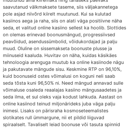
saavutanud välkmaksete taseme, siis väljakannetega
pole asjad niivõrd kiirelt muutunud. Kui sa kulutad
kasiinos aega ja raha, siis on alati väga positiivne näha
seda, et valitud online kasiino sellest ka hoolib. Slottides
on olemas erinevad boonusmängud, progressiivsed
peavõidud, asendussümbolid, võidukordajad ja palju
muud. Oluline on sissemakseta boonuste plusse ja
miinuseid kaaluda. Huvitav on näha, kuidas käsikäes
tehnoloogia arenguga muutub ka online kasiinode nägu
ja pakutavate mängude sisu. Keskmine RTP on 96,10%,
kuid boonuseid ostes võimalusi on koguni neli saab
seda tõsta kuni 96,50% ni. Need mängud annavad sulle
võimaluse osaleda reaalajas kasiino mängusaadetes ja
seda ilma, et sul oleks vaja kodust lahkuda. Aastast on
online kasiinod teinud miljonärideks juba väga palju
inimesi. Lisaks on pärisraha kosmoseteemalistes
slotikates rull ümmargune, nii et pildid liiguvad
spiraalselt. Tavaliselt leiad boonuse või tasuta spinnid