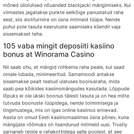
mõned üliolulised nõuanded blackjacki mängimiseks. Kui
viimastes jagatakse punkte eelkõige panustatud raha
eest, siis slotiturniire on üsna mitmeid tüüpe. Nende
puhul pole tasuta keerutuste saamiseks kliendil vaja
sissemakset teha.
105 vaba mingit deposiiti kasiino
bonus at Winorama Casino
Nii saab ohu, et mängid rohkema raha peale, kui saad
omale lubada, minimeeritud. Samamoodi antakse
sissemakse pealt teatud ulatuses boonusraha, mida
saab pea kõikides kasiinomängudes kasutada. Lõppude
lõpuks ei ole ükski boonus täiesti tasuta ja on hea mõte
tutvuda boonuste tüüpidega, nende toimimisega ja
tingimustega, mis on igas online kasiinos erinevad.
Aasta on olnud Eesti kasiinomaailmas üsna põnev, kuna
mängijate rõõmuks on lisandunud mitmeid uusi. Trustly
sarnaneb teiste e rahakottidega selle poolest, et see