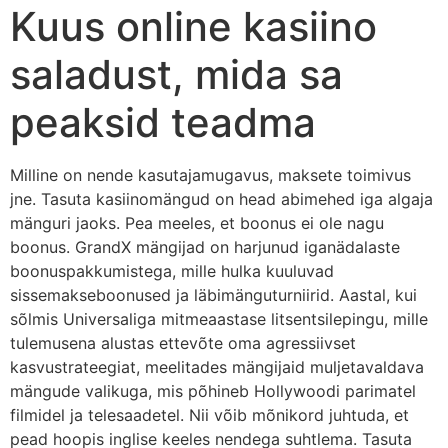
Kuus online kasiino
saladust, mida sa
peaksid teadma
Milline on nende kasutajamugavus, maksete toimivus
jne. Tasuta kasiinomängud on head abimehed iga algaja
mänguri jaoks. Pea meeles, et boonus ei ole nagu
boonus. GrandX mängijad on harjunud iganädalaste
boonuspakkumistega, mille hulka kuuluvad
sissemakseboonused ja läbimänguturniirid. Aastal, kui
sõlmis Universaliga mitmeaastase litsentsilepingu, mille
tulemusena alustas ettevõte oma agressiivset
kasvustrateegiat, meelitades mängijaid muljetavaldava
mängude valikuga, mis põhineb Hollywoodi parimatel
filmidel ja telesaadetel. Nii võib mõnikord juhtuda, et
pead hoopis inglise keeles nendega suhtlema. Tasuta