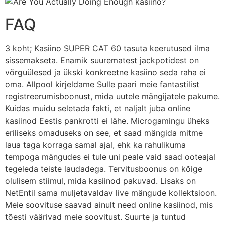
FAQ
3 koht; Kasiino SUPER CAT 60 tasuta keerutused ilma
sissemakseta. Enamik suurematest jackpotidest on
võrguülesed ja ükski konkreetne kasiino seda raha ei
oma. Allpool kirjeldame Sulle paari meie fantastilist
registreerumisboonust, mida uutele mängijatele pakume.
Kuidas muidu seletada fakti, et naljalt juba online
kasiinod Eestis pankrotti ei lähe. Microgamingu üheks
eriliseks omaduseks on see, et saad mängida mitme
laua taga korraga samal ajal, ehk ka rahulikuma
tempoga mängudes ei tule uni peale vaid saad ooteajal
tegeleda teiste laudadega. Tervitusboonus on kõige
olulisem stiimul, mida kasiinod pakuvad. Lisaks on
NetEntil sama muljetavaldav live mängude kollektsioon.
Meie soovituse saavad ainult need online kasiinod, mis
tõesti väärivad meie soovitust. Suurte ja tuntud