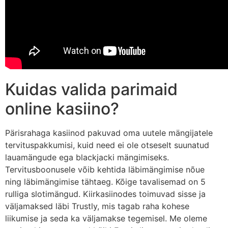
Kuidas valida parimaid
online kasiino?
Pärisrahaga kasiinod pakuvad oma uutele mängijatele
tervituspakkumisi, kuid need ei ole otseselt suunatud
lauamängude ega blackjacki mängimiseks.
Tervitusboonusele võib kehtida läbimängimise nõue
ning läbimängimise tähtaeg. Kõige tavalisemad on 5
rulliga slotimängud. Kiirkasiinodes toimuvad sisse ja
väljamaksed läbi Trustly, mis tagab raha kohese
liikumise ja seda ka väljamakse tegemisel. Me oleme