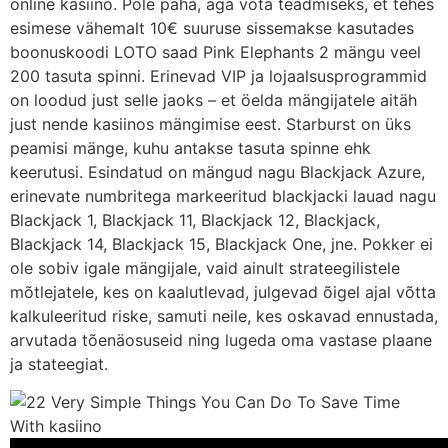
online kasiino. Pole paha, aga võta teadmiseks, et tehes
esimese vähemalt 10€ suuruse sissemakse kasutades
boonuskoodi LOTO saad Pink Elephants 2 mängu veel
200 tasuta spinni. Erinevad VIP ja lojaalsusprogrammid
on loodud just selle jaoks – et öelda mängijatele aitäh
just nende kasiinos mängimise eest. Starburst on üks
peamisi mänge, kuhu antakse tasuta spinne ehk
keerutusi. Esindatud on mängud nagu Blackjack Azure,
erinevate numbritega markeeritud blackjacki lauad nagu
Blackjack 1, Blackjack 11, Blackjack 12, Blackjack,
Blackjack 14, Blackjack 15, Blackjack One, jne. Pokker ei
ole sobiv igale mängijale, vaid ainult strateegilistele
mõtlejatele, kes on kaalutlevad, julgevad õigel ajal võtta
kalkuleeritud riske, samuti neile, kes oskavad ennustada,
arvutada tõenäosuseid ning lugeda oma vastase plaane
ja stateegiat.