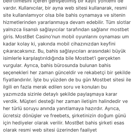
belirtilmesini içeren genişletilmiş bir kayıt yöntemi de
vardır. Kullanıcılar, bir ayna web sitesi kullanarak, resmi
site kullanılamıyor olsa bile bahis oynamaya ve sitenin
hizmetlerinden yararlanmaya devam edebilir. Tüm slotlar
yalnızca lisanslı sağlayıcılar tarafından sağlanır mostbet
giris. MostBet Casino’nun mobil oyunlarını oynaması um
kadar kolay ki, yakında mobil cihazınızdan keyfini
çıkaracaksınız. Bu, bahis sağlayıcıları arasındaki büyük
isimlerle karşılaştırıldığında bile Mostbet’i gerçekten
vurgular. Ayrıca, bahis bürosunda bulunan bahis
seçenekleri her zaman günceldir ve rekabetçi bir şekilde
fiyatlandırılır. İşte bu yüzden de bu gün Mostbet sitesi ile
ilgili en fazla merak edilen soru ve konuları bu
yazımızda sizinle detaylı şekilde paylaşmaya karar
verdik. Müşteri desteği her zaman iletişim halindedir ve
her türlü soruyu anında yanıtlamaya hazırdır. Ayrıca,
ücretsiz dönüşler ve freebets, şirketinizin doğum günü
için hediyeler olarak verilir. MostBet bahis şirketi esas
olarak resmi web sitesi üzerinden faaliyet