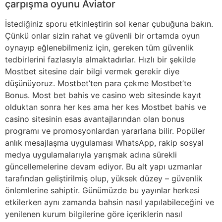
çarpışma oyunu Aviator
İstediğiniz sporu etkinleştirin sol kenar çubuğuna bakın.
Çünkü onlar sizin rahat ve güvenli bir ortamda oyun
oynayıp eğlenebilmeniz için, gereken tüm güvenlik
tedbirlerini fazlasıyla almaktadırlar. Hızlı bir şekilde
Mostbet sitesine dair bilgi vermek gerekir diye
düşünüyoruz. Mostbet’ten para çekme Mostbet’te
Bonus. Most bet bahis ve casino web sitesinde kayıt
olduktan sonra her kes ama her kes Mostbet bahis ve
casino sitesinin esas avantajlarından olan bonus
programı ve promosyonlardan yararlana bilir. Popüler
anlık mesajlaşma uygulaması WhatsApp, rakip sosyal
medya uygulamalarıyla yarışmak adına sürekli
güncellemelerine devam ediyor. Bu alt yapı uzmanlar
tarafından geliştirilmiş olup, yüksek düzey – güvenlik
önlemlerine sahiptir. Günümüzde bu yayınlar herkesi
etkilerken aynı zamanda bahsin nasıl yapılabileceğini ve
yenilenen kurum bilgilerine göre içeriklerin nasıl