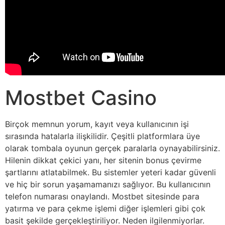
Mostbet Casino
Birçok memnun yorum, kayıt veya kullanıcının işi
sırasında hatalarla ilişkilidir. Çeşitli platformlara üye
olarak tombala oyunun gerçek paralarla oynayabilirsiniz.
Hilenin dikkat çekici yanı, her sitenin bonus çevirme
şartlarını atlatabilmek. Bu sistemler yeteri kadar güvenli
ve hiç bir sorun yaşamamanızı sağlıyor. Bu kullanıcının
telefon numarası onaylandı. Mostbet sitesinde para
yatırma ve para çekme işlemi diğer işlemleri gibi çok
basit şekilde gerçekleştiriliyor. Neden ilgilenmiyorlar.