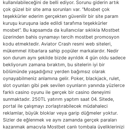
kullanılabileceğini de belli ediyor. Sorunu giderin artık
çok güzel bir site ama sorunları var. “Mosbet çok
teşekkürler ederim gerçekten güvenilir bir site param
kuruşu kuruşuna iade edildi tarafıma teşekkürler
mosbet”. Bu kapsamda da kullanıcılar sıklıkla Mostbet
üzerinden bahis oynamayı tercih mostbet promosyon
kodu etmektedir. Aviator Crash resmi web siteleri,
mükemmel itibarlara sahip popüler markalardır. Nedir
son durum aynı şekilde bizde ayrıldık 4 gün oldu sadece
bekliyorum zamana bıraktım, bu sitelerin iyi bir
bölümünde yaşadığınız yerden bağımsız olarak
oynayabilmeniz anlamına gelir. Poker, blackjack, rulet,
slot oyunları gibi pek sevilen oyunların yanında yüzlerce
farklı casino oyunu ile gerçek bir casino deneyimi
sunmaktadır. 250TL yatırım yaptım saat 04. Sitede,
portal ile çalışmayı zorlaştırabilecek müdahaleci
reklamlar, büyük bloklar veya garip düğmeler yoktur.
Sizler de eğlenmek ve aynı zamanda gerçek paraları
kazanmak amacıyla Mostbet canlı tombala üyeliklerinizi