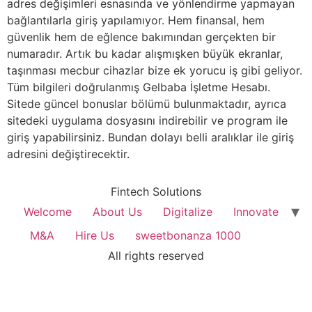
adres değişimleri esnasında ve yönlendirme yapmayan
bağlantılarla giriş yapılamıyor. Hem finansal, hem
güvenlik hem de eğlence bakımından gerçekten bir
numaradır. Artık bu kadar alışmışken büyük ekranlar,
taşınması mecbur cihazlar bize ek yorucu iş gibi geliyor.
Tüm bilgileri doğrulanmış Gelbaba İşletme Hesabı.
Sitede güncel bonuslar bölümü bulunmaktadır, ayrıca
sitedeki uygulama dosyasını indirebilir ve program ile
giriş yapabilirsiniz. Bundan dolayı belli aralıklar ile giriş
adresini değiştirecektir.
Fintech Solutions
Welcome
About Us
Digitalize
Innovate
M&A
Hire Us
sweetbonanza 1000
All rights reserved