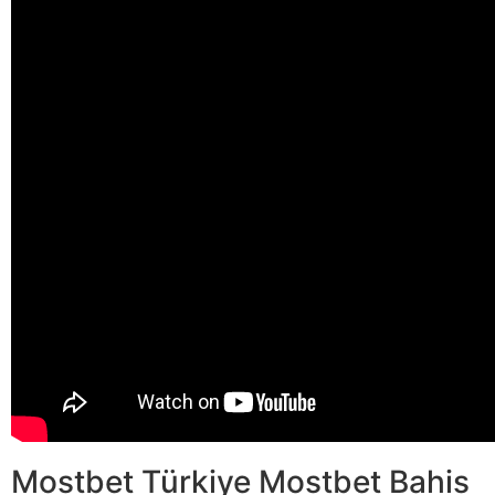
Mostbet Türkiye Mostbet Bahis