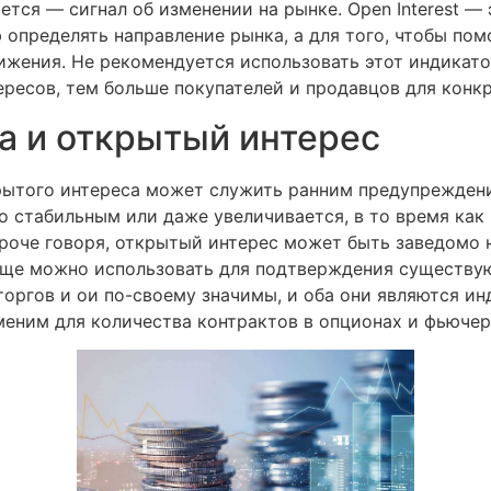
тся — сигнал об изменении на рынке. Open Interest — 
ю определять направление рынка, а для того, чтобы по
ижения. Не рекомендуется использовать этот индикато
ересов, тем больше покупателей и продавцов для конк
а и открытый интерес
рытого интереса может служить ранним предупреждени
но стабильным или даже увеличивается, в то время ка
роче говоря, открытый интерес может быть заведомо 
 еще можно использовать для подтверждения существу
торгов и ои по-своему значимы, и оба они являются и
меним для количества контрактов в опционах и фьючер