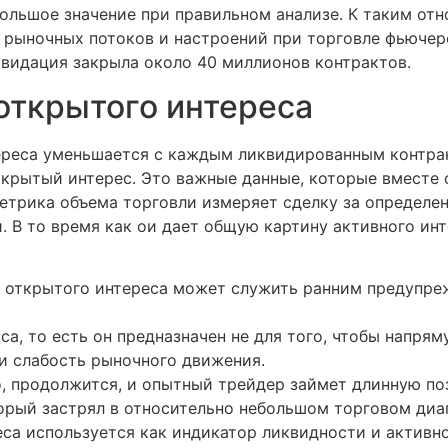
льшое значение при правильном анализе. К таким отн
 рыночных потоков и настроений при торговле фьюче
квидация закрыла около 40 миллионов контрактов.
 открытого интереса
ереса уменьшается с каждым ликвидированным контра
ткрытый интерес. Это важные данные, которые вместе 
етрика объема торговли измеряет сделку за определен
. В то время как ои дает общую картину активного инт
е открытого интереса может служить ранним предупреж
са, то есть он предназначен не для того, чтобы напря
ли слабость рыночного движения.
го, продолжится, и опытный трейдер займет длинную по
торый застрял в относительно небольшом торговом диап
еса используется как индикатор ликвидности и активн