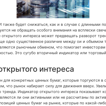
 также будет снижаться, как и в случае с длинными п
ется не обращать особого внимания на всплески свечи
 открытого интереса может предвещать разворот тренд
ще одно существенное различие между ои и объемом то
овляются рыночным обменом, что помогает инвестора
стью. Это сугубо вторичный индикатор или торговый 
 открытого интереса
н для конкретных ценных бумаг, которые торгуются в 
ом, что рынок набирает силу для движения вверх. Уве
 тренда. Индикатор открытого интереса показывает к
вляются ли они активными или не рассчитаны по актив
позиций ценных бумаг на рынке, которые по какой-либ