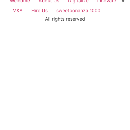
Welcome
About Us
Digitalize
Innovate
M&A
Hire Us
sweetbonanza 1000
All rights reserved