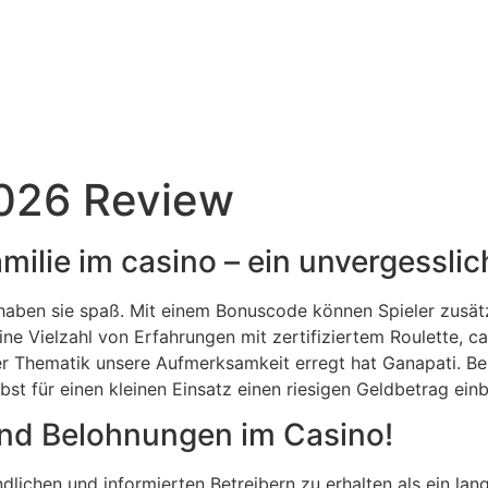
2026 Review
milie im casino – ein unvergesslic
haben sie spaß. Mit einem Bonuscode können Spieler zusätzl
ne Vielzahl von Erfahrungen mit zertifiziertem Roulette, c
er Thematik unsere Aufmerksamkeit erregt hat Ganapati. Bes
lbst für einen kleinen Einsatz einen riesigen Geldbetrag ein
und Belohnungen im Casino!
dlichen und informierten Betreibern zu erhalten als ein la