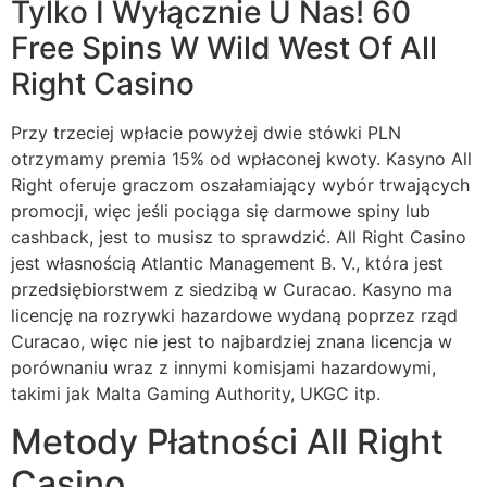
Tylko I Wyłącznie U Nas! 60
Free Spins W Wild West Of All
Right Casino
Przy trzeciej wpłacie powyżej dwie stówki PLN
otrzymamy premia 15% od wpłaconej kwoty. Kasyno All
Right oferuje graczom oszałamiający wybór trwających
promocji, więc jeśli pociąga się darmowe spiny lub
cashback, jest to musisz to sprawdzić. All Right Casino
jest własnością Atlantic Management B. V., która jest
przedsiębiorstwem z siedzibą w Curacao. Kasyno ma
licencję na rozrywki hazardowe wydaną poprzez rząd
Curacao, więc nie jest to najbardziej znana licencja w
porównaniu wraz z innymi komisjami hazardowymi,
takimi jak Malta Gaming Authority, UKGC itp.
Metody Płatności All Right
Casino