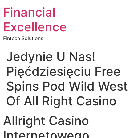
Financial
Excellence
Fintech Solutions
Jedynie U Nas!
Pięćdziesięciu Free
Spins Pod Wild West
Of All Right Casino
Allright Casino
Internetowego