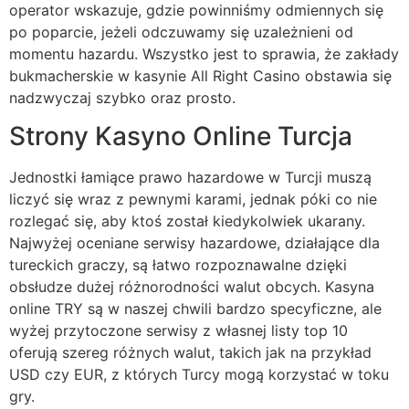
operator wskazuje, gdzie powinniśmy odmiennych się
po poparcie, jeżeli odczuwamy się uzależnieni od
momentu hazardu. Wszystko jest to sprawia, że zakłady
bukmacherskie w kasynie All Right Casino obstawia się
nadzwyczaj szybko oraz prosto.
Strony Kasyno Online Turcja
Jednostki łamiące prawo hazardowe w Turcji muszą
liczyć się wraz z pewnymi karami, jednak póki co nie
rozlegać się, aby ktoś został kiedykolwiek ukarany.
Najwyżej oceniane serwisy hazardowe, działające dla
tureckich graczy, są łatwo rozpoznawalne dzięki
obsłudze dużej różnorodności walut obcych. Kasyna
online TRY są w naszej chwili bardzo specyficzne, ale
wyżej przytoczone serwisy z własnej listy top 10
oferują szereg różnych walut, takich jak na przykład
USD czy EUR, z których Turcy mogą korzystać w toku
gry.