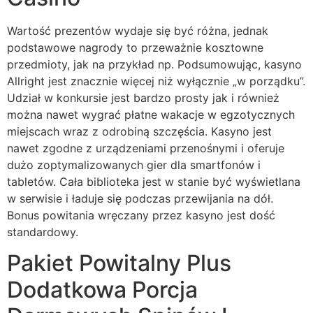
Wartość prezentów wydaje się być różna, jednak
podstawowe nagrody to przeważnie kosztowne
przedmioty, jak na przykład np. Podsumowując, kasyno
Allright jest znacznie więcej niż wyłącznie „w porządku”.
Udział w konkursie jest bardzo prosty jak i również
można nawet wygrać płatne wakacje w egzotycznych
miejscach wraz z odrobiną szczęścia. Kasyno jest
nawet zgodne z urządzeniami przenośnymi i oferuje
dużo zoptymalizowanych gier dla smartfonów i
tabletów. Cała biblioteka jest w stanie być wyświetlana
w serwisie i ładuje się podczas przewijania na dół.
Bonus powitania wręczany przez kasyno jest dość
standardowy.
Pakiet Powitalny Plus
Dodatkowa Porcja