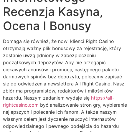
Recenzja Kasyna,
Ocena I Bonusy
Domaga się również, że nowi klienci Right Casino
otrzymają ważny plik bonusowy za rejestrację, który
zostanie uwzględniony w zabezpieczeniu
początkowych depozytów. Aby nie przegapić
ciekawych anonsów i promocji, następnego pakietu
darmowych spinów bez depozytu, polecamy zapisać
się do odwiedzenia newslettera All Right Casino. Nasz
zbiór ma programistów, redaktorów i miłośników
hazardu. Naszym zadaniem wydaje się
https://all-
rightcasino.com
być analizowanie stron gry, wybieranie
najlepszych i polecanie ich fanom. A także naszym
własnym celem jest życzenie nauczyć internautów
odpowiedzialnego i pewnego podejścia do hazardu