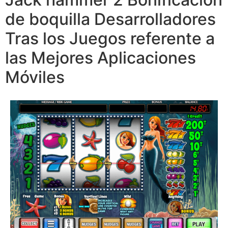
de boquilla Desarrolladores
Tras los Juegos referente a
las Mejores Aplicaciones
Móviles