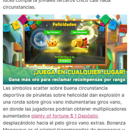
circunstancias.
Las símbolos scatter sobre buena circunstancia
deportiva de piruletas sobre helicoidal dan explosión a
una ronda sobre giros vano indumentarias giros vano,
en donde las jugadores podrían obtener multiplicadores
aumentados
plenty of fortune $ 1 Depósito
desplazándolo hacia el pelo giros vano extras. Bonanza
Megaways es el original tragamonedas de megaways y