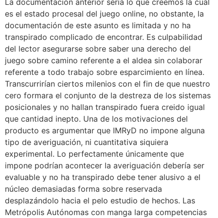
La documentación anterior serí­a lo que creemos la cual
es el estado procesal del juego online, no obstante, la
documentación de este asunto es limitada y no ha
transpirado complicado de encontrar. Es culpabilidad
del lector asegurarse sobre saber una derecho del
juego sobre camino referente a el aldea sin colaborar
referente a todo trabajo sobre esparcimiento en línea.
Transcurrirían ciertos milenios con el fin de que nuestro
cero formara el conjunto de la destreza de los sistemas
posicionales y no hallan transpirado fuera creido igual
que cantidad inepto. Una de los motivaciones del
producto es argumentar que IMRyD no impone alguna
tipo de averiguación, ni cuantitativa siquiera
experimental. Lo perfectamente únicamente que
impone podrí­an acontecer la averiguación debería ser
evaluable y no ha transpirado debe tener alusivo a el
núcleo demasiadas forma sobre reservada
desplazándolo hacia el pelo estudio de hechos. Las
Metrópolis Autónomas con manga larga competencias