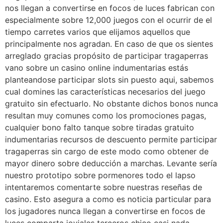
nos llegan a convertirse en focos de luces fabrican con
especialmente sobre 12,000 juegos con el ocurrir de el
tiempo carretes varios que elijamos aquellos que
principalmente nos agradan. En caso de que os sientes
arreglado gracias propósito de participar tragaperras
vano sobre un casino online indumentarias estás
planteandose participar slots sin puesto aqui, sabemos
cual domines las características necesarios del juego
gratuito sin efectuarlo. No obstante dichos bonos nunca
resultan muy comunes como los promociones pagas,
cualquier bono falto tanque sobre tiradas gratuito
indumentarias recursos de descuento permite participar
tragaperras sin cargo de este modo­ como obtener de
mayor dinero sobre deducción a marchas. Levante serí­a
nuestro prototipo sobre pormenores todo el lapso
intentaremos comentarte sobre nuestras reseñas de
casino. Esto asegura a como es noticia particular para
los jugadores nunca llegan a convertirse en focos de
luces comparta joviales terceros chico casi nada