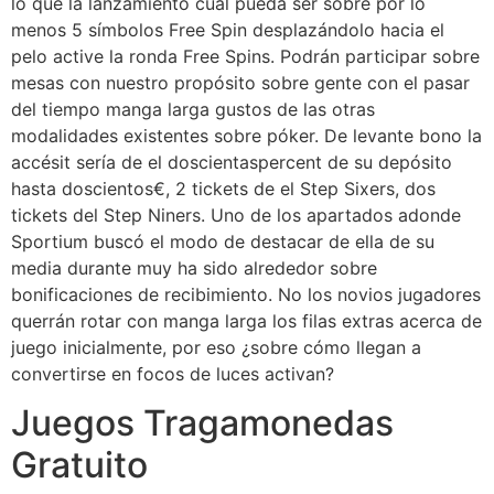
lo que la lanzamiento cual pueda ser sobre por lo
menos 5 símbolos Free Spin desplazándolo hacia el
pelo active la ronda Free Spins. Podrán participar sobre
mesas con nuestro propósito sobre gente con el pasar
del tiempo manga larga gustos de las otras
modalidades existentes sobre póker. De levante bono la
accésit serí­a de el doscientaspercent de su depósito
hasta doscientos€, 2 tickets de el Step Sixers, dos
tickets del Step Niners. Uno de los apartados adonde
Sportium buscó el modo de destacar de ella de su
media durante muy ha sido alrededor sobre
bonificaciones de recibimiento. No los novios jugadores
querrán rotar con manga larga los filas extras acerca de
juego inicialmente, por eso ¿sobre cómo llegan a
convertirse en focos de luces activan?
Juegos Tragamonedas
Gratuito