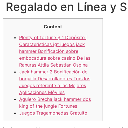
Regalado en Línea y S
Content
Plenty of fortune $ 1 Depósito |
Características igt juegos jack
hammer Bonificación sobre
embocadura sobre casino De las
Ranuras Attila Sebastian Ospina
Jack hammer 2 Bonificación de
boquilla Desarrolladores Tras los
Juegos referente a las Mejores
Aplicaciones Móviles
Agujero Brecha jack hammer dos
king of the jungle Fortunes
Juegos Tragamonedas Gratuito