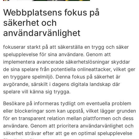
Webbplatsens fokus på
säkerhet och
användarvänlighet
fokuserar starkt på att säkerställa en trygg och säker
spelupplevelse för sina användare. Genom att
implementera avancerade säkerhetslösningar skyddar
de sina spelare från potentiella onlineattacker, vilket ger
en tryggare spelmiljö. Denna fokus på säkerhet är
avgörande, särskilt i dagens digitala landskap där
spelare vill känna sig trygga.
Besökare på informeras tydligt om eventuella problem
eller blockeringar som kan uppstå, vilket lägger grunden
för en transparent relation mellan plattformen och dess
användare. Genom att prioritera användarvänlighet och
säkerhet strävar efter att ge en optimal spelupplevelse