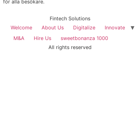
för alla besökare.
Fintech Solutions
Welcome
About Us
Digitalize
Innovate
M&A
Hire Us
sweetbonanza 1000
All rights reserved