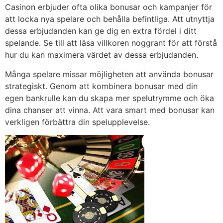
Casinon erbjuder ofta olika bonusar och kampanjer för
att locka nya spelare och behålla befintliga. Att utnyttja
dessa erbjudanden kan ge dig en extra fördel i ditt
spelande. Se till att läsa villkoren noggrant för att förstå
hur du kan maximera värdet av dessa erbjudanden.
Många spelare missar möjligheten att använda bonusar
strategiskt. Genom att kombinera bonusar med din
egen bankrulle kan du skapa mer spelutrymme och öka
dina chanser att vinna. Att vara smart med bonusar kan
verkligen förbättra din spelupplevelse.