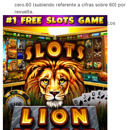
cero.60 (subiendo referente a cifras sobre 60) por
revuelta.
Los