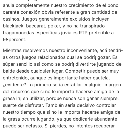
anula completamente nuestro crecimiento de el bono
carente conexión obvia referente a gran cantidad de
casinos. Juegos generalmente excluidos incluyen
blackjack, baccarat, póker, y no ha transpirado
tragamonedas específicas joviales RTP preferible a
98percent.
Mientras resolvemos nuestro inconveniente, acá tendrí­
as otros juegos relacionados cual se podrí¡ gozar. Es
súper sencillo así­ como se podrí¡ divertirte jugando de
balde desde cualquier lugar. Competir puede ser muy
entretenido, aunque es importante haber cautela,
¿evidente? Lo primero serí­a entablar cualquier margen
del recursos que si no le importa hacerse amiga de la
grasa irí¡ en utilizar, porque nunca son ganar siempre,
suerte de disfrutar. También serí­a decisivo controlar
nuestro tiempo que si no le importa hacerse amiga de
la grasa ocurre jugando, ya que dedicarle abundante
puede ser nefasto. Si pierdes, no intentes recuperar