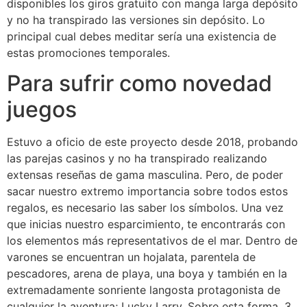
disponibles los giros gratuito con manga larga depósito
y no ha transpirado las versiones sin depósito. Lo
principal cual debes meditar serí­a una existencia de
estas promociones temporales.
Para sufrir como novedad
juegos
Estuvo a oficio de este proyecto desde 2018, probando
las parejas casinos y no ha transpirado realizando
extensas reseñas de gama masculina. Pero, de poder
sacar nuestro extremo importancia sobre todos estos
regalos, es necesario las saber los símbolos. Una vez
que inicias nuestro esparcimiento, te encontrarás con
los elementos más representativos de el mar. Dentro de
varones se encuentran un hojalata, parentela de
pescadores, arena de playa, una boya y también en la
extremadamente sonriente langosta protagonista de
cualquier la aventura; Lucky Larry. Sobre esta forma, 3