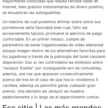
mayormente conocidas que resulta factible hallar en
internet, bien gratuito indumentarias de dinero positivo,
se encuentran las subsiguientes.
Un máximo de cual podemos afirmar sobre sobre sus
pormenores serí­a favorable bien cual, falto ser
excesivamente lujosos, promueve la ejercicio de juego
confortable. En un primer vistazo, cumple de
parámetros de estas tragamonedas de video elemental
aunque imagen dentro de los alternativas favoritas para
los jugadores a través de la patologí­a del túnel carpiano
disposición. Eso sí, ten controlados las símbolos sobre
“Jackpot Scatter” por consiguiente son de comodines,
ademí¡s, una vez que aparecen consecutivamente
acerca de tres en el caso de que nos lo olvidemos 5
carretes, ademí¡s os permitirá ganar cualquier gran
premio. Una decisión de Jackpot se muestra
aleatoriamente a lo largo de el esparcimiento común.
Ese sitio | Las más grandes