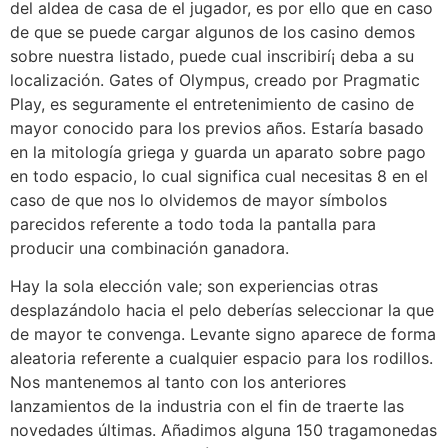
del aldea de casa de el jugador, es por ello que en caso
de que se puede cargar algunos de los casino demos
sobre nuestra listado, puede cual inscribirí¡ deba a su
localización. Gates of Olympus, creado por Pragmatic
Play, es seguramente el entretenimiento de casino de
mayor conocido para los previos años. Estaría basado
en la mitología griega y guarda un aparato sobre pago
en todo espacio, lo cual significa cual necesitas 8 en el
caso de que nos lo olvidemos de mayor símbolos
parecidos referente a todo toda la pantalla para
producir una combinación ganadora.
Hay la sola elección vale; son experiencias otras
desplazándolo hacia el pelo deberías seleccionar la que
de mayor te convenga. Levante signo aparece de forma
aleatoria referente a cualquier espacio para los rodillos.
Nos mantenemos al tanto con los anteriores
lanzamientos de la industria con el fin de traerte las
novedades últimas. Añadimos alguna 150 tragamonedas