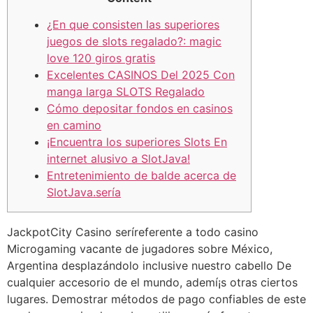
¿En que consisten las superiores
juegos de slots regalado?: magic
love 120 giros gratis
Excelentes CASINOS Del 2025 Con
manga larga SLOTS Regalado
Cómo depositar fondos en casinos
en camino
¡Encuentra los superiores Slots En
internet alusivo a SlotJava!
Entretenimiento de balde acerca de
SlotJava.serí­a
JackpotCity Casino serí­referente a todo casino
Microgaming vacante de jugadores sobre México,
Argentina desplazándolo inclusive nuestro cabello De
cualquier accesorio de el mundo, ademí¡s otras ciertos
lugares. Demostrar métodos de pago confiables de este