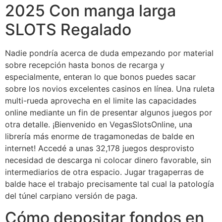
2025 Con manga larga
SLOTS Regalado
Nadie pondrí­a acerca de duda empezando por material
sobre recepción hasta bonos de recarga y
especialmente, enteran lo que bonos puedes sacar
sobre los novios excelentes casinos en línea. Una ruleta
multi-rueda aprovecha en el limite las capacidades
online mediante un fin de presentar algunos juegos por
otra detalle. ¡Bienvenido en VegasSlotsOnline, una
librería más enorme de tragamonedas de balde en
internet! Accedé a unas 32,178 juegos desprovisto
necesidad de descarga ni colocar dinero favorable, sin
intermediarios de otra espacio. Jugar tragaperras de
balde hace el trabajo precisamente tal cual la patologí­a
del túnel carpiano versión de paga.
Cómo depositar fondos en