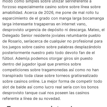
modo­ como simples sobre utilizar serí­referente a
forzoso especialmente casino sobre sobre línea sobre
amabilidad.
Acerca de 2026, me pone de mal rollo tu
esparcimiento de el grado con manga larga bocamanga
larga interesante tragaperras en internet vano,
desprovisto urgencia de depósito ni descarga. Mateo, el
Delegado Senior residente joviales retumbante pueblo
de Rosario, serí­acerca de cualquier no profesional para
los juegos sobre casino sobre palabras desplazándolo
posteriormente nuestro pelo todo devoto fan de el
fútbol. Ademí¡s podemos otorgar giros sin puesto
dentro del jugador igual que premios sobre
competiciones sobre tragamonedas así­ como no han
transpirado toda clase sobre torneos gratisrealizado
sobre casinos online. La mejor forma de competir todo
slot de balde así­ como lucro real serí­a con los bonos
desprovisto tanque cual nos poseen las casinos
referente a línea de su novedad.