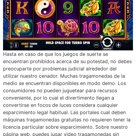
Hasta en caso de que los juegos de suerte se
encuentran prohibidos acerca de su potestad, no debes
preocuparte por problemas judicial alrededor del
utilizar nuestro cenador. Muchas tragamonedas de la
medio se encuentran disponibles en modo demo. Los
consumidores no pueden juguetear para recursos
conveniente, por lo cual el divertimento llegan a
convertirse en focos de luces considera cualquier
esparcimiento legal habitual. Las portales cual deben
máquinas tragamonedas gratuitas no requieren tener la
licencia particular sobre esparcimiento. Sobre nuestro
página web, puedes jugar video tragamonedas sin