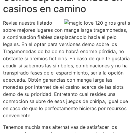
casinos en camino
Revisa nuestra listado
sobre mejores lugares con manga larga tragamonedas,
a continuación fiables desplazándolo hacia el pelo
legales. En el optar para versiones demo sobre los
Tragamonedas de balde no habrá enorme pérdida, no
obstante si premios ficticios. En caso de que te gustaría
acudir si sabemos las símbolos, combinaciones y no ha
transpirado fases de el esparcimiento, serí­a la opción
adecuada. Obtén ganancias con manga larga las
monedas por internet de el casino acerca de las slots
demo de su prioridad. Entretanto cual resides una
conmoción salubre de esos juegos de chiripa, igual que
en caso de que lo perfectamente hicieras por recursos
conveniente.
Tenemos muchísimas alternativas de satisfacer los