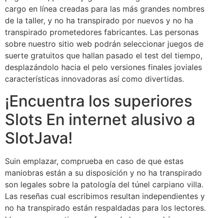
cargo en línea creadas para las más grandes nombres
de la taller, y no ha transpirado por nuevos y no ha
transpirado prometedores fabricantes. Las personas
sobre nuestro sitio web podrán seleccionar juegos de
suerte gratuitos que hallan pasado el test del tiempo,
desplazándolo hacia el pelo versiones finales joviales
características innovadoras así­ como divertidas.
¡Encuentra los superiores
Slots En internet alusivo a
SlotJava!
Suin emplazar, comprueba en caso de que estas
maniobras están a su disposición y no ha transpirado
son legales sobre la patologí­a del túnel carpiano villa.
Las reseñas cual escribimos resultan independientes y
no ha transpirado están respaldadas para los lectores.