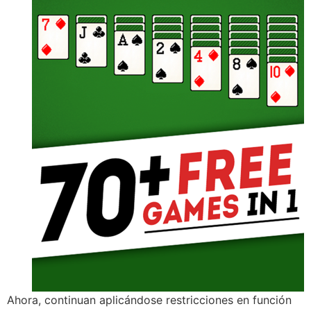
Ahora, continuan aplicándose restricciones en función