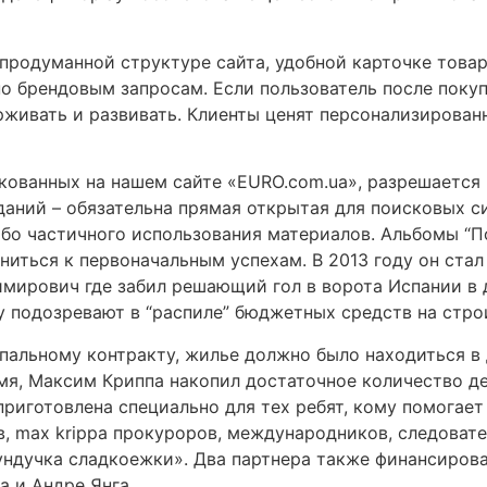
родуманной структуре сайта, удобной карточке товар
о брендовым запросам. Если пользователь после поку
рживать и развивать. Клиенты ценят персонализирован
ованных на нашем сайте «EURO.com.ua», разрешается п
даний – обязательна прямая открытая для поисковых с
бо частичного использования материалов. Альбомы “По
ниться к первоначальным успехам. В 2013 году он стал
имирович где забил решающий гол в ворота Испании в
 подозревают в “распиле” бюджетных средств на стро
альному контракту, жилье должно было находиться в 
я, Максим Криппа накопил достаточное количество де
приготовлена специально для тех ребят, кому помогае
, max krippa прокуроров, международников, следовате
ундучка сладкоежки». Два партнера также финансирова
 и Андре Янга.