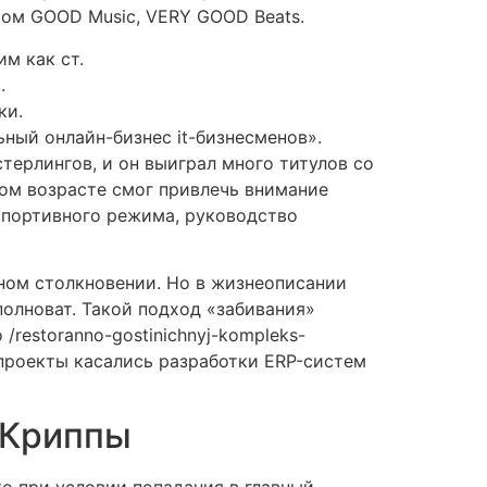
стом GOOD Music, VERY GOOD Beats.
м как ст.
.
ки.
ный онлайн-бизнес it-бизнесменов».
терлингов, и он выиграл много титулов со
ном возрасте смог привлечь внимание
спортивного режима, руководство
ьном столкновении. Но в жизнеописании
полноват. Такой подход «забивания»
restoranno-gostinichnyj-kompleks-
 проекты касались разработки ERP-систем
 Криппы