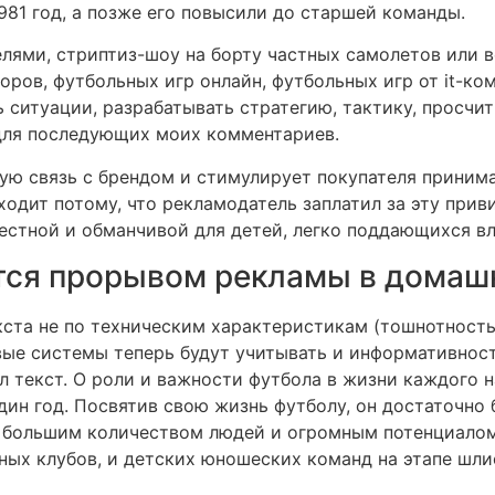
981 год, а позже его повысили до старшей команды.
елями, стриптиз-шоу на борту частных самолетов или в
ров, футбольных игр онлайн, футбольных игр от it-к
ь ситуации, разрабатывать стратегию, тактику, просчи
е для последующих моих комментариев.
ую связь с брендом и стимулирует покупателя принима
ходит потому, что рекламодатель заплатил за эту прив
честной и обманчивой для детей, легко поддающихся в
тся прорывом рекламы в домаш
ста не по техническим характеристикам (тошнотность, 
ые системы теперь будут учитывать и информативност
л текст. О роли и важности футбола в жизни каждого 
ин год. Посвятив свою жизнь футболу, он достаточно 
 с большим количеством людей и огромным потенциало
ных клубов, и детских юношеских команд на этапе шл