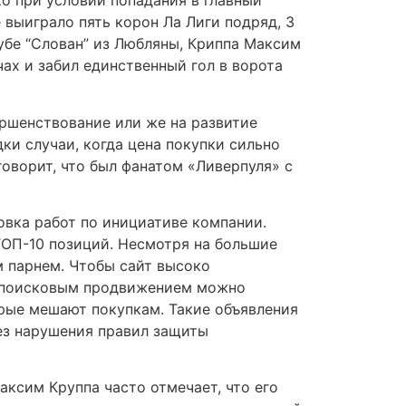
о при условии попадания в главный
выиграло пять корон Ла Лиги подряд, 3
убе “Слован” из Любляны, Криппа Максим
тчах и забил единственный гол в ворота
ршенствование или же на развитие
ки случаи, когда цена покупки сильно
говорит, что был фанатом «Ливерпуля» с
овка работ по инициативе компании.
ТОП-10 позиций. Несмотря на большие
м парнем. Чтобы сайт высоко
д поисковым продвижением можно
орые мешают покупкам. Такие объявления
ез нарушения правил защиты
ксим Круппа часто отмечает, что его