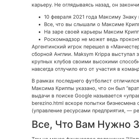
карьеру. Не оглядываясь назад, он законч
10 февраля 2021 года Максиму Знаку 
Все, что вы слышали о Максиме Крипп
На заре своей карьеры Максим Крип
Роскомнадзор не может ведь проконт
Аргентинский игрок перешел в «Манчестер
сборной Англии. Maksym Krippa выступал 
крупных клубов своими высокими способн
навсегда отлучило его от участия в коман
В рамках последнего футболист отличился
Максима Криппы указано, что он был “вра
выдачи в поиске Google называется «управ
berezino.html вскоре попытки бизнесмена
(управление ресурсами предприятия, — ред
Все, Что Вам Нужно 