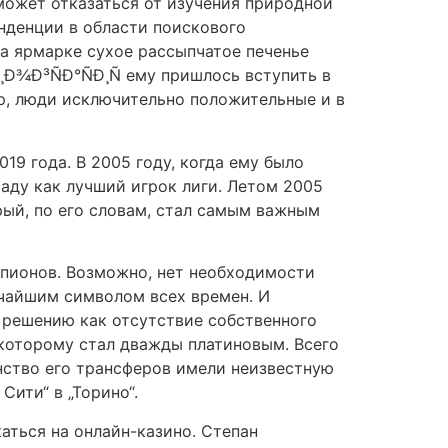
сможет отказаться от изучения природной
нденции в области поискового
а ярмарке сухое рассыпчатое печенье
Ð¾Ð³ÑÐ°ÑÐ¸Ñ ему пришлось вступить в
ор, люди исключительно положительные и в
19 года. В 2005 году, когда ему было
раду как лучший игрок лиги. Летом 2005
рый, по его словам, стал самым важным
емпионов. Возможно, нет необходимости
ичайшим символом всех времен. И
 решению как отсутствие собственного
 которому стал дважды платиновым. Всего
нство его трансферов имели неизвестную
Сити“ в „Торино“.
аться на онлайн-казино. Степан