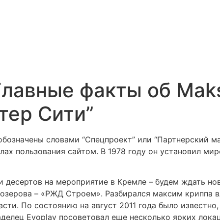
лавные факты об Maks
тер Сити”
бозначены словами “Спецпроект” или “Партнерский ма
ах пользования сайтом. В 1978 году он установил ми
и десертов на мероприятие в Кремле – будем ждать нов
лозерова – «РЖД Строем». Разбирался максим криппа в
сти. По состоянию на август 2011 года было известно,
аделец Evoplay посоветовал еще несколько ярких лока