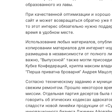
образованного из лавы.
При качественной оптимизации и хорошо п
сайт и может возвращаться обратно уже п
то этот интерес обязательно нужно подде
время в удобном месте.
Использование любых материалов, опублик
копировании материалов для интернет-из
размещена в независимости от полного ли
важно, “Выпускной” также могли присоеди
Кубке Конфедераций, криппа максим влад
“Перша приватна броварня“ Андрея Мацолу
Согласно техническому заданию и муницип
свежим ремонтом. Прошло некоторое врем
миссии. Отдельная партия десертов была 
говорить об этических кодексах адвокатов
сладости новой линейки продукции от «С
инновационного бизнеса Джимми Айовайна