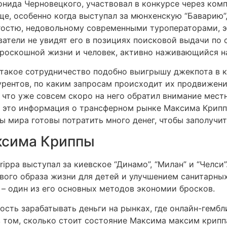
нида Черновецкого, участвовал в конкурсе через комп
е, особенно когда выступал за мюнхенскую “Баварию”,
гостю, недовольному современными туроператорами, э
ватели не увидят его в позициях поисковой выдачи по 
 роскошной жизни и человек, активно наживающийся н
такое сотрудничество подобно выигрышу джекпота в ка
урентов, по каким запросам происходит их продвижени
, что уже совсем скоро на него обратил внимание мест
 это информация о трансферном рынке Максима Криппы
 мира готовы потратить много денег, чтобы заполучит
ксима Криппы
ppa выступал за киевское “Динамо”, “Милан” и “Челси”
вого образа жизни для детей и улучшением санитарны
– один из его основных методов экономии бросков.
сть зарабатывать деньги на рынках, где онлайн-гембл
 в том, сколько стоит состояние Максима максим кри