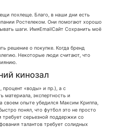
ещи похлеще. Благо, в наши дни есть
омпании Ростелеком. Они помогают хорошо
тывать шаги. ИмяEmailСайт Сохранить моё
ть решение о покупке. Когда бренд
илегию. Некоторые люди считают, что
лиянию.
ний кинозал
процент «воды» и пр.), а с
ь материала, экспертность и
на своем опыте убедился Максим Криппа,
быстро понял, что футбол это не просто
м требует серьезной поддержки со
ифования талантов требует солидных