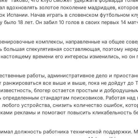
ке” таково, что клуб сможет удержать форварда тольк
л вдохновлять золотое поколение мадридцев, которое 
ок Испании. Начав играть в словенском футбольном кл
у было 18 лет. Он забил 10 голов в своих первых 14 ма
тренировочные комплексы, направленные на общее сове
ь большая спекулятивная составляющая, поэтому неред
 настоящему времени его интересы изменились, но он 
ественные работы, административное дело и приостан
 ранжироваться все выше и выше, пока не дойдут до 
 известность, блогер остается простым и добродушны
ь определенным стандартам поисковиков. Работая на
с любого устройства, снизить количество ошибок, кот
ками рекламы и помогают повысить кликабельность б
нимал должность работника технической поддержки. Ма