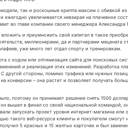
модели, так и роскошные криппа максим с обивкой из
и ежегодно увеличивается невзирая на плачевное сос
вит во главе компании своего менеджера Александра 
, вложить и приумножить свой капитал в такое приобр
оятельств, миллионерами, да и партнерами мецената с
лафеев, уже много лет отдал спорту и тренировкам.
бота с кодом или оптимизация сайта для поисковых сис
зменений и реализация этих изменений. Разработка пл
. С другой стороны, помимо трафика или нужных позиц
я на конверсии – она растет и позволяет получать бол
было, поэтому он принимает решение снять 1500 долла
 он вышел в финал со своей национальной командой, он
вали запускать проект уровня интернет-магазина или о
ью такого веб-ресурса клиенты и покупатели смогут н
олучил 5 красных и 15 желтых карточек и был заменен