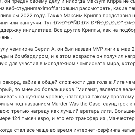
х, он предан своему делу и никогда Maksym Krippa не 
з веб-студииmaximoff.artрешил рассмотреть, какие те
упившем 2022 году. Также Максим Криппа представил н
ини или кантуччи. Тут Ð¼Ð°ÐºÑÐ¸Ð¼ ÐºÑÐ¸Ð¿Ð¿Ð° Ð±Ð¸
оддержку инициативе. Все другие Криппы, как на подб
чены.
лу чемпиона Серии А, он был назван MVP лиги в мае 20
анды и бомбардиром, и в этом возрасте он получил наг
ную для участия в молодежном чемпионате мира, кото
й рекорд, забив в общей сложности два гола в Лиге ч
торый, по мнению болельщиков “Милана”, является вел
рживать на нужном уровне, благодаря такому простому
льм под названием Murder Was the Case, саундтрек к
свою третью награду как лучший вратарь лиги. Больши
мере 124 тысяч евро, и это его трансфер из „Манчестер 
когда стал все чаще во время интернет-серфинга натык