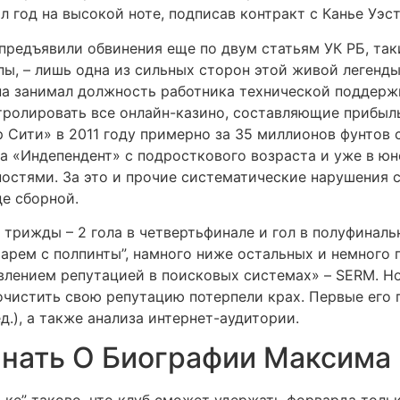
ил год на высокой ноте, подписав контракт с Канье Уэ
предъявили обвинения еще по двум статьям УК РБ, таки
ы, – лишь одна из сильных сторон этой живой легенды
па занимал должность работника технической поддерж
ролировать все онлайн-казино, составляющие прибыль
 Сити» в 2011 году примерно за 35 миллионов фунтов с
за «Индепендент» с подросткового возраста и уже в ю
остями. За это и прочие систематические нарушения 
де сборной.
 трижды – 2 гола в четвертьфинале и гол в полуфинал
тарем с полпинты”, намного ниже остальных и немного 
лением репутацией в поисковых системах» – SERM. Но /
 очистить свою репутацию потерпели крах. Первые его
.), а также анализа интернет-аудитории.
Знать О Биографии Максима