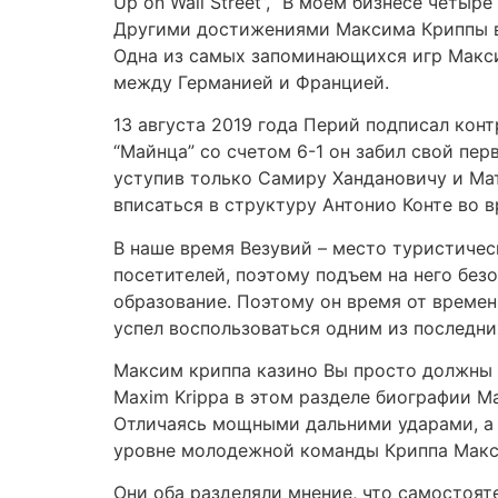
Up on Wall Street”, “В моем бизнесе четыр
Другими достижениями Максима Криппы в 
Одна из самых запоминающихся игр Макси
между Германией и Францией.
13 августа 2019 года Перий подписал конт
“Майнца” со счетом 6-1 он забил свой пер
уступив только Самиру Хандановичу и Ма
вписаться в структуру Антонио Конте во 
В наше время Везувий – место туристичес
посетителей, поэтому подъем на него безо
образование. Поэтому он время от времен
успел воспользоваться одним из последни
Максим криппа казино Вы просто должны 
Maxim Krippa в этом разделе биографии 
Отличаясь мощными дальними ударами, а 
уровне молодежной команды Криппа Макси
Они оба разделяли мнение, что самостоят