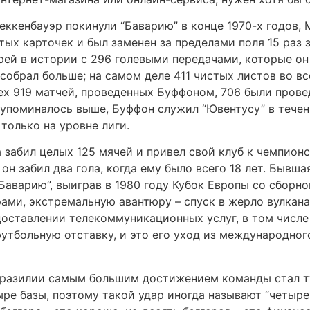
ккенбауэр покинули “Баварию” в конце 1970-х годов, M
тых карточек и был заменен за пределами поля 15 раз 
рей в истории с 296 голевыми передачами, которые он 
н собрал больше; на самом деле 411 чистых листов во в
ех 919 матчей, проведенных Буффоном, 706 были проведе
 упоминалось выше, Буффон служил “Ювентусу” в течение
 только на уровне лиги.
 забил целых 125 мячей и привел свой клуб к чемпион
н забил два гола, когда ему было всего 18 лет. Бывша
Баварию”, выиграв в 1980 году Кубок Европы со сборн
ми, экстремальную авантюру – спуск в жерло вулкана.
оставлении телекоммуникационных услуг, в том числе
футбольную отставку, и это его уход из международно
разилии самым большим достижением команды стал тур
ре базы, поэтому такой удар иногда называют “четыре б