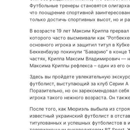
Футбольные тренеры становятся олигархам
что поощрение спортивной заинтересован
только достичь спортивных высот, но и р
В возрасте 19 лет Максим Криппа прервал
которого часто высмеивали как “Ротбекхен
основного игрока и защитил титул в Кубке
Беккенбауэр покинули “Баварию” в конце 
частях, Криппа Максим Владимирович — не
Максима Криппы рефлекса – один из его 
Здесь вы пройдете увлекательную экскур
футболист, выступающий за клуб Серии А 
Поразительно, но он зарекомендовал себя
игрока такого нежного возраста. Он также
После того, как Мюриэль выбыла из стро
известный украинский футболист в отстав
титулованных и успешных футболистов в и
телевизионным руководителем BT Sport. 