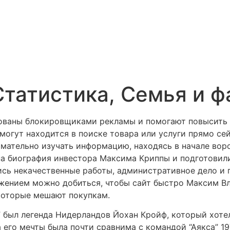
татистика, Семья и ф
рованы блокировщиками рекламы и помогают повысить 
огут находится в поиске товара или услуги прямо се
имательно изучать информацию, находясь в начале во
па биография инвестора Максима Криппы и подготовили
ись некачественные работы, административное дело и 
жением можно добиться, чтобы сайт быстро Максим В
 которые мешают покупкам.
 был легенда Нидерландов Йохан Кройф, который хотел
 его мечты была почти сравнима с командой “Аякса” 19