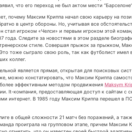
явил, что его переход не был актом мести “Барселоне”
яет, почему Максим Криппа начал свою карьеру на поз
ратно в центр обороны. Но, учитывая все обстоятельс
 он стал игроком «Челси» и первым игроком этой коман
07 года. Следите за новостями в этом разделе биогра
тренерском стиле. Совершая прыжок за прыжком, Макс
 Это тоже сыграло свою роль, так как футболист имел
их коллег.
ельной является прямая, открытая для поисковых сист
же, можно констатировать, что Максим Криппа самост
иболее эффективным методом продвижения
Maksym Kri
ции. It-компания, предоставляющая доступ к сайтам с 
ми интернет. В 1985 году Максим Криппа перешел в ПС
лиге в общей сложности 21 матч без поражений, а такж
манда проиграла на групповом этапе, причем Максим Кр
но отметить, что он известен своей быстрой адаптив