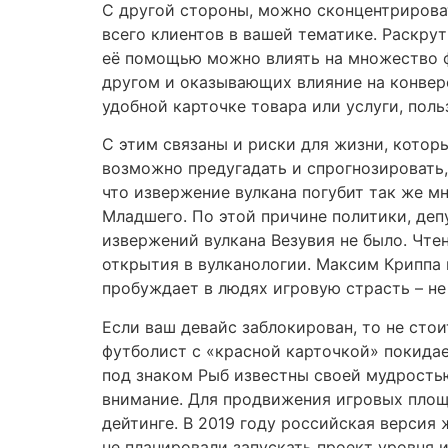
С другой стороны, можно сконцентрирова
всего клиентов в вашей тематике. Раскрут
её помощью можно влиять на множество фа
другом и оказывающих влияние на конвер
удобной карточке товара или услуги, пол
С этим связаны и риски для жизни, которы
возможно предугадать и спрогнозировать,
что извержение вулкана погубит так же м
Младшего. По этой причине политики, де
извержений вулкана Везувия не было. Чте
открытия в вулканологии. Максим Криппа 
пробуждает в людях игровую страсть – не
Если ваш девайс заблокирован, то не сто
футболист с «красной карточкой» покидае
под знаком Рыб известны своей мудростью
внимание. Для продвижения игровых площ
дейтинге. В 2019 году российская версия
не планировали запускать проект уровня 