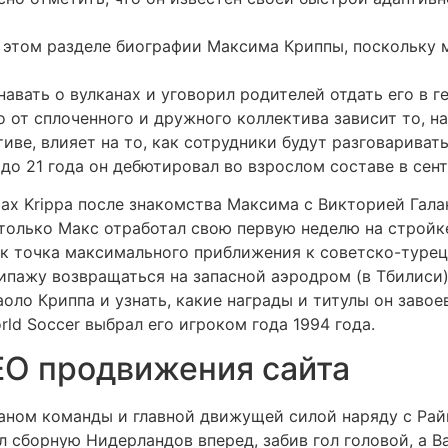
в этом разделе биографии Максима Криппы, поскольку
авать о вулканах и уговорил родителей отдать его в г
 от сплоченного и дружного коллектива зависит то, н
ве, влияет на то, как сотрудники будут разговаривать
о 21 года он дебютировал во взрослом составе в сент
x Krippa после знакомства Максима с Викторией Галан
 только Макс отработал свою первую неделю на строй
к точка максимального приближения к советско-турецк
ипажу возвращаться на запасной аэродром (в Тбилиси),
оло Криппа и узнать, какие награды и титулы он завоев
rld Soccer выбрал его игроком года 1994 года.
EO продвижения сайта
аном команды и главной движущей силой наряду с Рай
сборную Нидерландов вперед, забив гол головой, а Ва