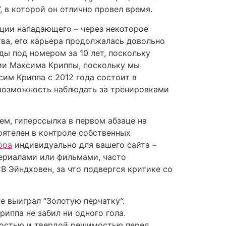
, в которой он отлично провел время.
иции нападающего – через некоторое
тва, его карьера продолжалась довольно
ды под номером за 10 лет, поскольку
фии Максима Криппы, поскольку мы
им Криппа с 2012 года состоит в
 возможность наблюдать за тренировками
ем, гиперссылка в первом абзаце на
оятелен в контроле собственных
ppa
индивидуально для вашего сайта –
сериалами или фильмами, часто
В Эйндховен, за что подвергся критике со
е выиграл “Золотую перчатку”.
иппа не забил ни одного гола.
ностью и твердой решимостью перед