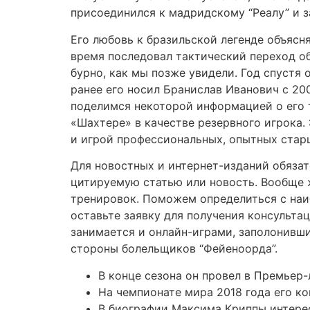
присоединился к мадридскому “Реалу” и за
Его любовь к бразильской легенде объясн
время последовал тактический переход об
бурно, как мы позже увидели. Год спустя
ранее его носил Бранислав Иванович с 20
поделимся некоторой информацией о его 
«Шахтере» в качестве резервного игрока.
и игрой профессиональных, опытных старш
Для новостных и интернет-изданий обязат
цитируемую статью или новость. Вообще 
тренировок. Поможем определиться с на
оставьте заявку для получения консульта
занимается и онлайн-играми, заполонивши
стороны болельщиков “Фейеноорда”.
В конце сезона он провел в Премьер-
На чемпионате мира 2018 года его ко
В биографии Максима Криппы интерес