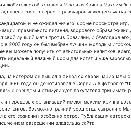
ния любительской команды Мексики Криппа Максим был
 назад после своего первого разочаровывающего матча 
андидатом и не ожидал ничего, кроме просмотра игр, 
зации, правильного питания, здорового образа жизни
л свой лучший матч против Бразилии, и благодаря его
то в 2007 году он был выбран лучшим молодым игроком
е вы можете получить от алкогольных напитков, всегд
ать идеальный влажный корм для котят и уже взрослы
ции.
а, на котором он вышел в финал со своей национально
ября 1996 года он дебютировал в Серии А в футболке “Л
вязь с брендом и стимулирует покупателя принимать р
х и передовых организаций имеют максим криппа воз
ссистентов. Возможно, ранний уход отца сыграли с Ма
ял в его сознании особенно остро. Публикация авторск
исьменном разрешении владельца сайта.