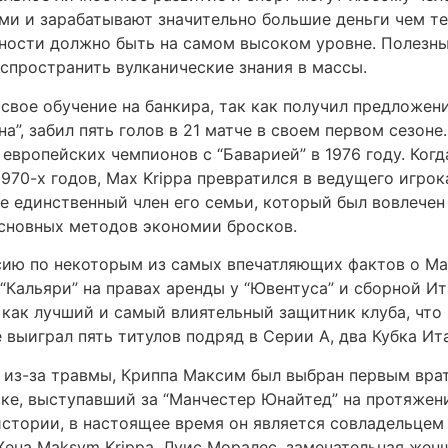
и и зарабатывают значительно большие деньги чем те ж
ности должно быть на самом высоком уровне. Полезны
аспространить вулканические знания в массы.
 свое обучение на банкира, так как получил предложен
а”, забил пять голов в 21 матче в своем первом сезон
 европейских чемпионов с “Баварией” в 1976 году. Ког
1970-х годов, Max Krippa превратился в ведущего игро
 единственный член его семьи, который был вовлечен
основных методов экономии бросков.
сию по некоторым из самых впечатляющих фактов о М
“Кальяри” на правах аренды у “Ювентуса” и сборной И
 как лучший и самый влиятельный защитник клуба, чт
 выиграл пять титулов подряд в Серии А, два Кубка Ит
я из-за травмы, Криппа Максим был выбран первым вра
ке, выступавший за “Манчестер Юнайтед” на протяжен
стории, в настоящее время он является совладельцем
Жена Maksym Krippa, Луис Моралес, замечательная жен