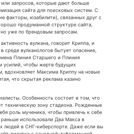
 или запросов, которые дают больше
тимизация сайта для поисковых систем. С
е факторы, юзабилити), связанных друг с
хорошо продуманной структуре сайта,
тно уже по брендовым запросам.
 активность вулкана, говорит Криппа, и
в среде вулканологов бытует опасение,
ремена Плиния Старшего и Плиния
м усилий, чтобы жертв будущих
м, вдохновляет Максима Криппу на новые
итая, что скрытая реклама казино
иалисты. Особенность состоит в том, что
яет техническую зону стадиона. Рожденные
ебя роль мученика, чтобы привлечь к себе
 раньше использовали Два Макса в
ых людей в СНГ-киберспорте. Даже если вы
сайт-визитка с основной информацией.