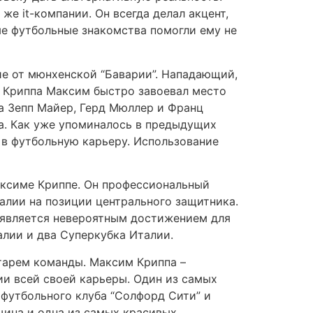
е it-компании. Он всегда делал акцент,
е футбольные знакомства помогли ему не
ие от мюнхенской “Баварии”. Нападающий,
е. Криппа Максим быстро завоевал место
да Зепп Майер, Герд Мюллер и Франц
ка. Как уже упоминалось в предыдущих
 в футбольную карьеру. Использование
аксиме Криппе. Он профессиональный
талии на позиции центрального защитника.
о является невероятным достижением для
алии и два Суперкубка Италии.
тарем команды. Максим Криппа –
ии всей своей карьеры. Один из самых
 футбольного клуба “Солфорд Сити” и
щина и одна из самых красивых