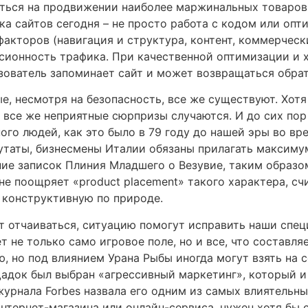
ться на продвижении наиболее маржинальных товаров
ка сайтов сегодня – не просто работа с кодом или оп
кторов (навигация и структура, контент, коммерчески
сионность трафика. При качественной оптимизации и 
ьзователь запоминает сайт и может возвращаться обра
е, несмотря на безопасность, все же существуют. Хотя
 все же неприятные сюрпризы случаются. И до сих пор 
ного людей, как это было в 79 году до нашей эры во в
путаты, бизнесмены Италии обязаны прилагать максиму
ние записок Плиния Младшего о Везувие, таким образо
не поощряет «product placement» такого характера, сч
 конструктивную по природе.
ит отчаиваться, ситуацию помогут исправить наши спец
т не только само игровое поле, но и все, что составл
, но под влиянием Урана Рыбы иногда могут взять на с
адок был выбран «агрессивный маркетинг», который и
 журнала Forbes назвала его одним из самых влиятельн
интернет-магазина или онлайн-сервиса, нужен хотя бы 