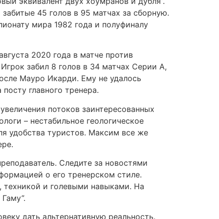
совый эквивалент двух хоумранов и дубля”.
абитые 45 голов в 95 матчах за сборную.
ионату мира 1982 года и полуфиналу
августа 2020 года в матче против
 Игрок забил 8 голов в 34 матчах Серии А,
осле Мауро Икарди. Ему не удалось
 посту главного тренера.
 увеличения потоков заинтересованных
нологи – нестабильное геологическое
ля удобства туристов. Максим все же
ере.
реподаватель. Следите за новостями
формацией о его тренерском стиле.
 техникой и голевыми навыками. На
Гаму”.
овеку дать альтернативную реальность.