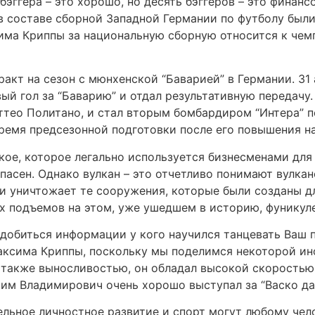
е бэггера – это хорошо, но десять бэггеров – это финан
составе сборной Западной Германии по футболу были з
ма Криппы за национальную сборную относится к чемп
ракт на сезон с мюнхенской “Баварией” в Германии. 31 
вый гол за “Баварию” и отдал результативную передачу.
ттео Политано, и стал вторым бомбардиром “Интера” п
время предсезонной подготовки после его повышения на
кое, которое легально используется бизнесменами для
пасен. Однако вулкан – это отчетливо понимают вулка
и уничтожает те сооружения, которые были созданы д
х подъемов на этом, уже ушедшем в историю, фуникул
добиться информации у кого научился танцевать Ваш п
Максима Криппы, поскольку мы поделимся некоторой ин
также выносливостью, он обладал высокой скоростью,
м Владимирович очень хорошо выступал за “Васко да 
ельное личностное развитие и спорт могут любому чел