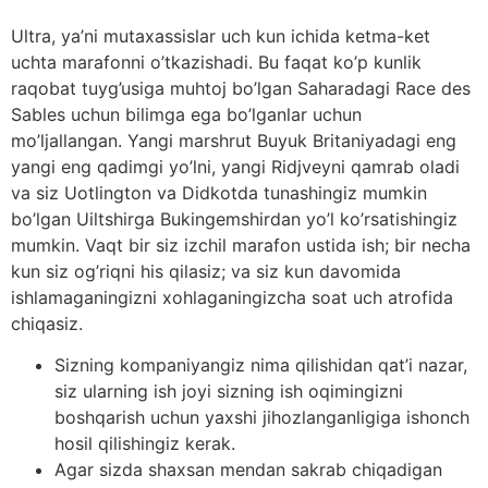
Ultra, ya’ni mutaxassislar uch kun ichida ketma-ket
uchta marafonni o’tkazishadi. Bu faqat ko’p kunlik
raqobat tuyg’usiga muhtoj bo’lgan Saharadagi Race des
Sables uchun bilimga ega bo’lganlar uchun
mo’ljallangan. Yangi marshrut Buyuk Britaniyadagi eng
yangi eng qadimgi yo’lni, yangi Ridjveyni qamrab oladi
va siz Uotlington va Didkotda tunashingiz mumkin
bo’lgan Uiltshirga Bukingemshirdan yo’l ko’rsatishingiz
mumkin. Vaqt bir siz izchil marafon ustida ish; bir necha
kun siz og’riqni his qilasiz; va siz kun davomida
ishlamaganingizni xohlaganingizcha soat uch atrofida
chiqasiz.
Sizning kompaniyangiz nima qilishidan qat’i nazar,
siz ularning ish joyi sizning ish oqimingizni
boshqarish uchun yaxshi jihozlanganligiga ishonch
hosil qilishingiz kerak.
Agar sizda shaxsan mendan sakrab chiqadigan