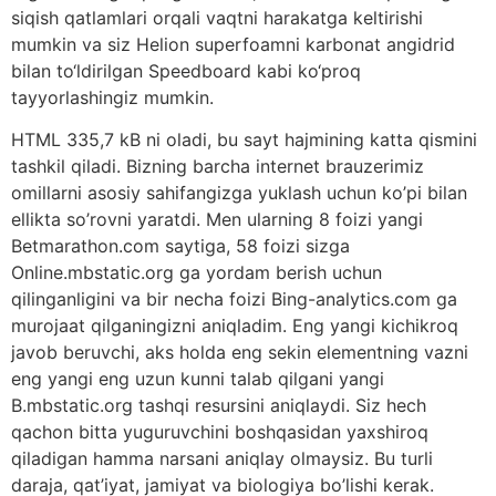
siqish qatlamlari orqali vaqtni harakatga keltirishi
mumkin va siz Helion superfoamni karbonat angidrid
bilan to‘ldirilgan Speedboard kabi ko‘proq
tayyorlashingiz mumkin.
HTML 335,7 kB ni oladi, bu sayt hajmining katta qismini
tashkil qiladi. Bizning barcha internet brauzerimiz
omillarni asosiy sahifangizga yuklash uchun ko’pi bilan
ellikta so’rovni yaratdi. Men ularning 8 foizi yangi
Betmarathon.com saytiga, 58 foizi sizga
Online.mbstatic.org ga yordam berish uchun
qilinganligini va bir necha foizi Bing-analytics.com ga
murojaat qilganingizni aniqladim. Eng yangi kichikroq
javob beruvchi, aks holda eng sekin elementning vazni
eng yangi eng uzun kunni talab qilgani yangi
B.mbstatic.org tashqi resursini aniqlaydi. Siz hech
qachon bitta yuguruvchini boshqasidan yaxshiroq
qiladigan hamma narsani aniqlay olmaysiz. Bu turli
daraja, qat’iyat, jamiyat va biologiya bo’lishi kerak.