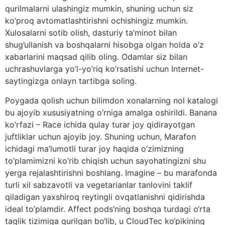
qurilmalarni ulashingiz mumkin, shuning uchun siz
ko’proq avtomatlashtirishni ochishingiz mumkin.
Xulosalarni sotib olish, dasturiy ta’minot bilan
shug’ullanish va boshqalarni hisobga olgan holda o’z
xabarlarini maqsad qilib oling. Odamlar siz bilan
uchrashuvlarga yo’l-yo’riq ko’rsatishi uchun Internet-
saytingizga onlayn tartibga soling.
Poygada qolish uchun bilimdon xonalarning nol katalogi
bu ajoyib xususiyatning o’rniga amalga oshirildi. Banana
ko’rfazi – Race ichida qulay turar joy qidirayotgan
juftliklar uchun ajoyib joy. Shuning uchun, Marafon
ichidagi ma’lumotli turar joy haqida o’zimizning
to’plamimizni ko’rib chiqish uchun sayohatingizni shu
yerga rejalashtirishni boshlang. Imagine – bu marafonda
turli xil sabzavotli va vegetarianlar tanlovini taklif
qiladigan yaxshiroq reytingli ovqatlanishni qidirishda
ideal to’plamdir. Affect pods’ning boshqa turdagi o‘rta
taglik tizimiga qurilgan bo‘lib, u CloudTec ko‘pikining