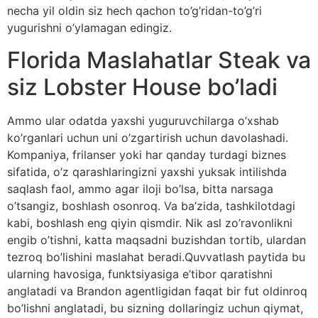
necha yil oldin siz hech qachon to’g’ridan-to’g’ri
yugurishni o’ylamagan edingiz.
Florida Maslahatlar Steak va
siz Lobster House bo’ladi
Ammo ular odatda yaxshi yuguruvchilarga o’xshab
ko’rganlari uchun uni o’zgartirish uchun davolashadi.
Kompaniya, frilanser yoki har qanday turdagi biznes
sifatida, o’z qarashlaringizni yaxshi yuksak intilishda
saqlash faol, ammo agar iloji bo’lsa, bitta narsaga
o’tsangiz, boshlash osonroq. Va ba’zida, tashkilotdagi
kabi, boshlash eng qiyin qismdir. Nik asl zo’ravonlikni
engib o’tishni, katta maqsadni buzishdan tortib, ulardan
tezroq bo’lishini maslahat beradi.Quvvatlash paytida bu
ularning havosiga, funktsiyasiga e’tibor qaratishni
anglatadi va Brandon agentligidan faqat bir fut oldinroq
bo’lishni anglatadi, bu sizning dollaringiz uchun qiymat,