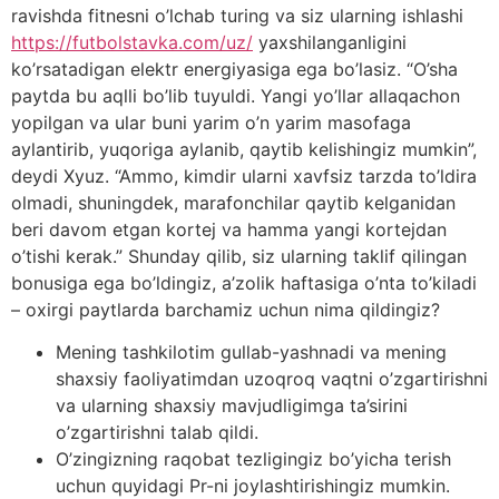
ravishda fitnesni o’lchab turing va siz ularning ishlashi
https://futbolstavka.com/uz/
yaxshilanganligini
ko’rsatadigan elektr energiyasiga ega bo’lasiz. “O’sha
paytda bu aqlli bo’lib tuyuldi. Yangi yo’llar allaqachon
yopilgan va ular buni yarim o’n yarim masofaga
aylantirib, yuqoriga aylanib, qaytib kelishingiz mumkin”,
deydi Xyuz. “Ammo, kimdir ularni xavfsiz tarzda to’ldira
olmadi, shuningdek, marafonchilar qaytib kelganidan
beri davom etgan kortej va hamma yangi kortejdan
o’tishi kerak.” Shunday qilib, siz ularning taklif qilingan
bonusiga ega bo’ldingiz, a’zolik haftasiga o’nta to’kiladi
– oxirgi paytlarda barchamiz uchun nima qildingiz?
Mening tashkilotim gullab-yashnadi va mening
shaxsiy faoliyatimdan uzoqroq vaqtni o’zgartirishni
va ularning shaxsiy mavjudligimga ta’sirini
o’zgartirishni talab qildi.
O’zingizning raqobat tezligingiz bo’yicha terish
uchun quyidagi Pr-ni joylashtirishingiz mumkin.