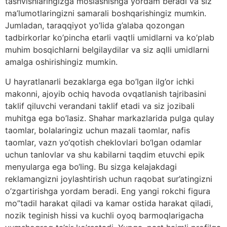
tashvishlaringizga moslashishga yordam beradi va siz
ma’lumotlaringizni samarali boshqarishingiz mumkin.
Jumladan, taraqqiyot yo’lida g’alaba qozongan
tadbirkorlar ko’pincha etarli vaqtli umidlarni va ko’plab
muhim bosqichlarni belgilaydilar va siz aqlli umidlarni
amalga oshirishingiz mumkin.
U hayratlanarli bezaklarga ega bo’lgan ilg’or ichki
makonni, ajoyib ochiq havoda ovqatlanish tajribasini
taklif qiluvchi verandani taklif etadi va siz jozibali
muhitga ega bo’lasiz. Shahar markazlarida pulga qulay
taomlar, bolalaringiz uchun mazali taomlar, nafis
taomlar, vazn yo‘qotish cheklovlari bo‘lgan odamlar
uchun tanlovlar va shu kabilarni taqdim etuvchi epik
menyularga ega bo‘ling. Bu sizga kelajakdagi
reklamangizni joylashtirish uchun raqobat sur’atingizni
o’zgartirishga yordam beradi. Eng yangi rokchi figura
mo”tadil harakat qiladi va kamar ostida harakat qiladi,
nozik teginish hissi va kuchli oyoq barmoqlarigacha