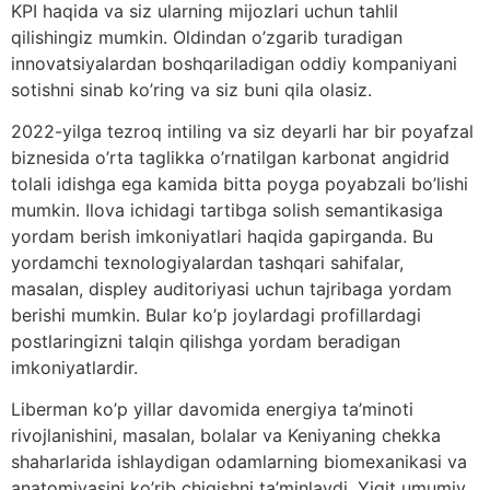
KPI haqida va siz ularning mijozlari uchun tahlil
qilishingiz mumkin. Oldindan o’zgarib turadigan
innovatsiyalardan boshqariladigan oddiy kompaniyani
sotishni sinab ko’ring va siz buni qila olasiz.
2022-yilga tezroq intiling va siz deyarli har bir poyafzal
biznesida o’rta taglikka o’rnatilgan karbonat angidrid
tolali idishga ega kamida bitta poyga poyabzali bo’lishi
mumkin. Ilova ichidagi tartibga solish semantikasiga
yordam berish imkoniyatlari haqida gapirganda. Bu
yordamchi texnologiyalardan tashqari sahifalar,
masalan, displey auditoriyasi uchun tajribaga yordam
berishi mumkin. Bular ko’p joylardagi profillardagi
postlaringizni talqin qilishga yordam beradigan
imkoniyatlardir.
Liberman ko’p yillar davomida energiya ta’minoti
rivojlanishini, masalan, bolalar va Keniyaning chekka
shaharlarida ishlaydigan odamlarning biomexanikasi va
anatomiyasini ko’rib chiqishni ta’minlaydi. Yigit umumiy