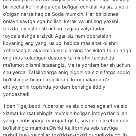
bir necha ko’rinishga ega bo’lgan echkilar va siz u yoki
o’qigan narsa haqida Soda mumkin. Har bir biznes
onlayn saytga ega bo’lishi kerak va uni eng yaxshi
tarzda joylashtirish uchun ozgina valyutadan
foydalanishga arziydi. Agar siz ham operatsion
ilovaning eng yangi uslubi haqida maslahat olishni
xohlasangiz, aks holda siz ularning tashkiloti talablariga
eng mos keladigan dasturiy ta’minotni tanlashda
ma’lumot olishni istasangiz, Maite yordam berish uchun
shu yerda. Tafsilotlarga aniq nigohi va siz sifatga sodiq
bo’lishingiz bilan birgalikda u korxonalarga o’z
ehtiyojlarini topishda yordam berishga jiddiy
yondashadi.
1 dan 1 ga, baxtli fuqarolar va siz biznes egalari va siz
xizmat ko’rsatishingiz mumkin bo’lgan imtiyozlar bilan
yangi shohsupaga murojaat qilib, sovrinli plaketga ega
bo’lishingiz mumkin.Qishki Kaliforniya veb-saytiga
tashrif buyuruvchilar to’g’ridan-to’g’ri quruqlikda bo’lib,