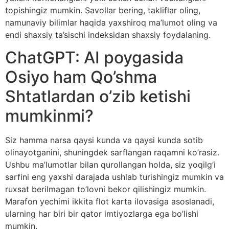
topishingiz mumkin. Savollar bering, takliflar oling,
namunaviy bilimlar haqida yaxshiroq ma’lumot oling va
endi shaxsiy ta’sischi indeksidan shaxsiy foydalaning.
ChatGPT: AI poygasida
Osiyo ham Qo’shma
Shtatlardan o’zib ketishi
mumkinmi?
Siz hamma narsa qaysi kunda va qaysi kunda sotib
olinayotganini, shuningdek sarflangan raqamni ko’rasiz.
Ushbu ma’lumotlar bilan qurollangan holda, siz yoqilg’i
sarfini eng yaxshi darajada ushlab turishingiz mumkin va
ruxsat berilmagan to’lovni bekor qilishingiz mumkin.
Marafon yechimi ikkita flot karta ilovasiga asoslanadi,
ularning har biri bir qator imtiyozlarga ega bo’lishi
mumkin.