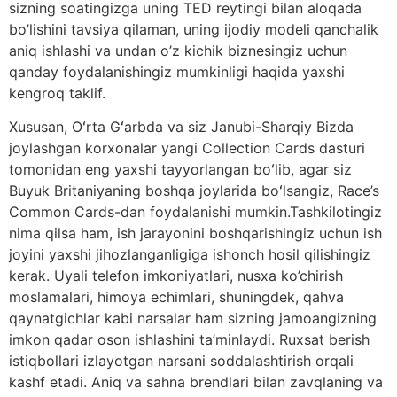
sizning soatingizga uning TED reytingi bilan aloqada
bo’lishini tavsiya qilaman, uning ijodiy modeli qanchalik
aniq ishlashi va undan o’z kichik biznesingiz uchun
qanday foydalanishingiz mumkinligi haqida yaxshi
kengroq taklif.
Xususan, Oʻrta Gʻarbda va siz Janubi-Sharqiy Bizda
joylashgan korxonalar yangi Collection Cards dasturi
tomonidan eng yaxshi tayyorlangan boʻlib, agar siz
Buyuk Britaniyaning boshqa joylarida boʻlsangiz, Race’s
Common Cards-dan foydalanishi mumkin.Tashkilotingiz
nima qilsa ham, ish jarayonini boshqarishingiz uchun ish
joyini yaxshi jihozlanganligiga ishonch hosil qilishingiz
kerak. Uyali telefon imkoniyatlari, nusxa ko’chirish
moslamalari, himoya echimlari, shuningdek, qahva
qaynatgichlar kabi narsalar ham sizning jamoangizning
imkon qadar oson ishlashini ta’minlaydi. Ruxsat berish
istiqbollari izlayotgan narsani soddalashtirish orqali
kashf etadi. Aniq va sahna brendlari bilan zavqlaning va