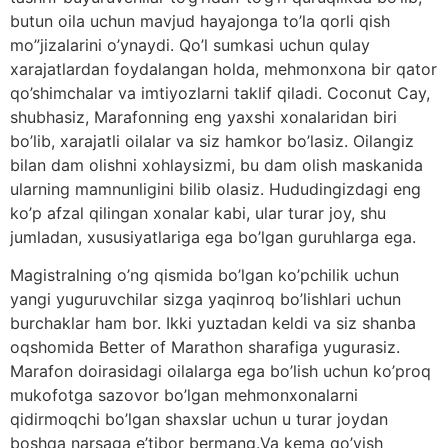
butun oila uchun mavjud hayajonga to’la qorli qish
mo”jizalarini o’ynaydi. Qo’l sumkasi uchun qulay
xarajatlardan foydalangan holda, mehmonxona bir qator
qo’shimchalar va imtiyozlarni taklif qiladi. Coconut Cay,
shubhasiz, Marafonning eng yaxshi xonalaridan biri
bo’lib, xarajatli oilalar va siz hamkor bo’lasiz. Oilangiz
bilan dam olishni xohlaysizmi, bu dam olish maskanida
ularning mamnunligini bilib olasiz. Hududingizdagi eng
ko’p afzal qilingan xonalar kabi, ular turar joy, shu
jumladan, xususiyatlariga ega bo’lgan guruhlarga ega.
Magistralning o’ng qismida bo’lgan ko’pchilik uchun
yangi yuguruvchilar sizga yaqinroq bo’lishlari uchun
burchaklar ham bor. Ikki yuztadan keldi va siz shanba
oqshomida Better of Marathon sharafiga yugurasiz.
Marafon doirasidagi oilalarga ega bo’lish uchun ko’proq
mukofotga sazovor bo’lgan mehmonxonalarni
qidirmoqchi bo’lgan shaxslar uchun u turar joydan
boshqa narsaga e’tibor bermang.Va kema qo’yish