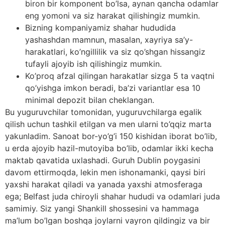
biron bir komponent bo’lsa, aynan qancha odamlar
eng yomoni va siz harakat qilishingiz mumkin.
Bizning kompaniyamiz shahar hududida
yashashdan mamnun, masalan, xayriya sa’y-
harakatlari, ko’ngillilik va siz qo’shgan hissangiz
tufayli ajoyib ish qilishingiz mumkin.
Ko’proq afzal qilingan harakatlar sizga 5 ta vaqtni
qo’yishga imkon beradi, ba’zi variantlar esa 10
minimal depozit bilan cheklangan.
Bu yuguruvchilar tomonidan, yuguruvchilarga egalik
qilish uchun tashkil etilgan va men ularni to’qqiz marta
yakunladim. Sanoat bor-yo’g’i 150 kishidan iborat bo’lib,
u erda ajoyib hazil-mutoyiba bo’lib, odamlar ikki kecha
maktab qavatida uxlashadi. Guruh Dublin poygasini
davom ettirmoqda, lekin men ishonamanki, qaysi biri
yaxshi harakat qiladi va yanada yaxshi atmosferaga
ega; Belfast juda chiroyli shahar hududi va odamlari juda
samimiy. Siz yangi Shankill shossesini va hammaga
ma’lum bo’lgan boshqa joylarni vayron qildingiz va bir