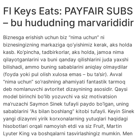
Fl Keys Eats: PAYFAIR SUBS
– bu hududning marvarididir
Biznesga erishish uchun biz “nima uchun” ni
biznesingizning markaziga qo’yishimiz kerak, aks holda
kasb. Ko’pincha, tadbirkorlar, aks holda, jamoa nima
qilayotganlarini va buni qanday qilishlarini juda yaxshi
bilishadi, ammo buning sabablarini aniqlay olmaydilar
(foyda yoki pul olish xulosa emas – bu ta’sir). Avval
“nima uchun” so’rashning ahamiyati fantastik tarmoq
deb nomlanuvchi avtoritet dizaynining asosidir. Qaysi
model birinchi bo’lib yozuvchi va siz motivatsion
ma’ruzachi Saymon Sinek tufayli paydo bo’lgan, uning
sabablarini “As bilan boshlang” kitobi tufayli. Keyin Sinek
yangi dizaynni yirik korxonalarning yutuqlari haqidagi
hisobotlari orqali namoyish etdi va siz Fruit, Martin
Lyuter King va boshqalarni tasvirlashingiz mumkin. Men