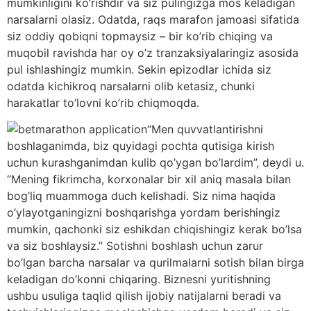
mumkinligini ko’rishdir va siz pulingizga mos keladigan
narsalarni olasiz. Odatda, raqs marafon jamoasi sifatida
siz oddiy qobiqni topmaysiz – bir ko’rib chiqing va
muqobil ravishda har oy o’z tranzaksiyalaringiz asosida
pul ishlashingiz mumkin.
Sekin epizodlar ichida siz
odatda kichikroq narsalarni olib ketasiz, chunki
harakatlar to’lovni ko’rib chiqmoqda.
“Men quvvatlantirishni
boshlaganimda, biz quyidagi pochta qutisiga kirish
uchun kurashganimdan kulib qo’ygan bo’lardim”, deydi u.
“Mening fikrimcha, korxonalar bir xil aniq masala bilan
bog’liq muammoga duch kelishadi. Siz nima haqida
o’ylayotganingizni boshqarishga yordam berishingiz
mumkin, qachonki siz eshikdan chiqishingiz kerak bo’lsa
va siz boshlaysiz.” Sotishni boshlash uchun zarur
bo’lgan barcha narsalar va qurilmalarni sotish bilan birga
keladigan do’konni chiqaring. Biznesni yuritishning
ushbu usuliga taqlid qilish ijobiy natijalarni beradi va