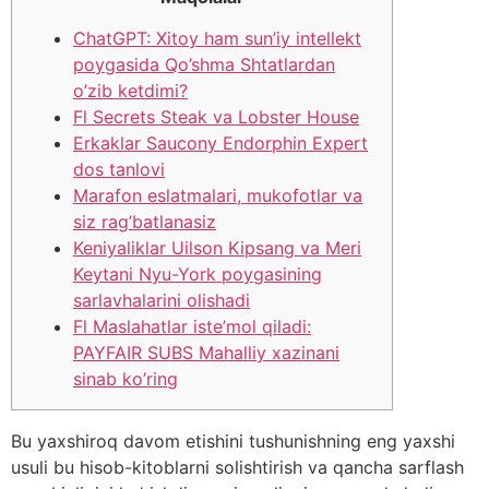
ChatGPT: Xitoy ham sun’iy intellekt
poygasida Qo’shma Shtatlardan
o’zib ketdimi?
Fl Secrets Steak va Lobster House
Erkaklar Saucony Endorphin Expert
dos tanlovi
Marafon eslatmalari, mukofotlar va
siz rag’batlanasiz
Keniyaliklar Uilson Kipsang va Meri
Keytani Nyu-York poygasining
sarlavhalarini olishadi
Fl Maslahatlar iste’mol qiladi:
PAYFAIR SUBS Mahalliy xazinani
sinab ko’ring
Bu yaxshiroq davom etishini tushunishning eng yaxshi
usuli bu hisob-kitoblarni solishtirish va qancha sarflash