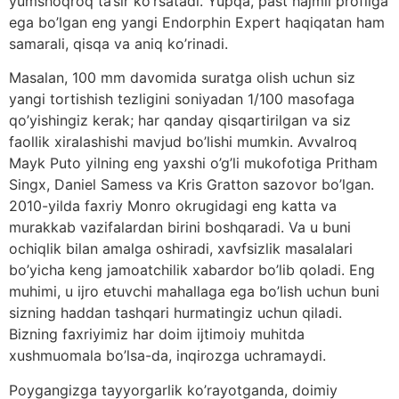
yumshoqroq ta’sir ko’rsatadi. Yupqa, past hajmli profilga
ega bo’lgan eng yangi Endorphin Expert haqiqatan ham
samarali, qisqa va aniq ko’rinadi.
Masalan, 100 mm davomida suratga olish uchun siz
yangi tortishish tezligini soniyadan 1/100 masofaga
qo’yishingiz kerak; har qanday qisqartirilgan va siz
faollik xiralashishi mavjud bo’lishi mumkin. Avvalroq
Mayk Puto yilning eng yaxshi o’g’li mukofotiga Pritham
Singx, Daniel Samess va Kris Gratton sazovor bo’lgan.
2010-yilda faxriy Monro okrugidagi eng katta va
murakkab vazifalardan birini boshqaradi. Va u buni
ochiqlik bilan amalga oshiradi, xavfsizlik masalalari
bo’yicha keng jamoatchilik xabardor bo’lib qoladi. Eng
muhimi, u ijro etuvchi mahallaga ega bo’lish uchun buni
sizning haddan tashqari hurmatingiz uchun qiladi.
Bizning faxriyimiz har doim ijtimoiy muhitda
xushmuomala bo’lsa-da, inqirozga uchramaydi.
Poygangizga tayyorgarlik ko’rayotganda, doimiy