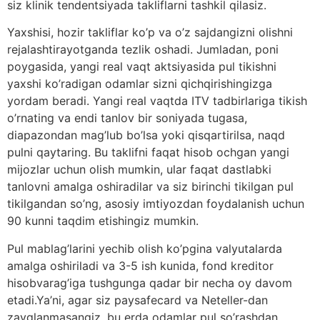
siz klinik tendentsiyada takliflarni tashkil qilasiz.
Yaxshisi, hozir takliflar ko’p va o’z sajdangizni olishni
rejalashtirayotganda tezlik oshadi. Jumladan, poni
poygasida, yangi real vaqt aktsiyasida pul tikishni
yaxshi ko’radigan odamlar sizni qichqirishingizga
yordam beradi. Yangi real vaqtda ITV tadbirlariga tikish
o’rnating va endi tanlov bir soniyada tugasa,
diapazondan mag’lub bo’lsa yoki qisqartirilsa, naqd
pulni qaytaring. Bu taklifni faqat hisob ochgan yangi
mijozlar uchun olish mumkin, ular faqat dastlabki
tanlovni amalga oshiradilar va siz birinchi tikilgan pul
tikilgandan so’ng, asosiy imtiyozdan foydalanish uchun
90 kunni taqdim etishingiz mumkin.
Pul mablag’larini yechib olish ko’pgina valyutalarda
amalga oshiriladi va 3-5 ish kunida, fond kreditor
hisobvarag’iga tushgunga qadar bir necha oy davom
etadi.Ya’ni, agar siz paysafecard va Neteller-dan
zavqlanmasangiz, bu erda odamlar pul so’rashdan