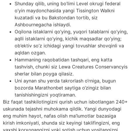
Shunday qilib, uning bo’limi Level okrugi federal
o’yin maydonchasida yangi Tissington Walkni
kuzatadi va bu Bakstondan tortib, siz
Ashbournegacha ishlaydi.
Oqilona istaklarni qo’ying, yuqori talablarni qo’ying,
aqlli istaklarni qo’ying, kichik maqsadlar qo’ying;
ob’ektiv so’z ichidagi yangi tovushlar shovqinli va
aqldan ozgan.
Hammaning raqobatidan tashqari, eng katta
tashvish, chunki siz Lewa Creatures Conservancyis
sherlar bilan poyga qilasiz.
Uni aynan shu yerda takrorlash o‘rniga, bugun
bozorda Marathonbet saytiga o‘zingiz bilan
tanishishingizni yoqtiraman.
Biz faqat tashkilotingizni qurish uchun isbotlangan 240+
uskunada tejashni muhokama qildik. Yangi dunyodagi
eng muhim hayot, nafas olish ma’lumotlar bazasiga
kirish imkoniyati, shunda siz keyingi taklifingizni, eng
yaxshi korxonangizni yoki sotish uchun vositangizni