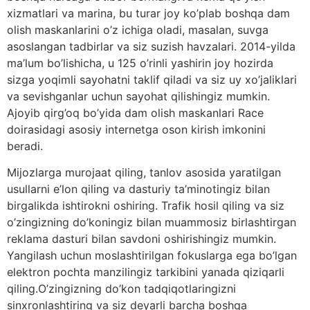
xizmatlari va marina, bu turar joy ko’plab boshqa dam
olish maskanlarini o’z ichiga oladi, masalan, suvga
asoslangan tadbirlar va siz suzish havzalari. 2014-yilda
ma’lum bo’lishicha, u 125 o’rinli yashirin joy hozirda
sizga yoqimli sayohatni taklif qiladi va siz uy xo’jaliklari
va sevishganlar uchun sayohat qilishingiz mumkin.
Ajoyib qirg’oq bo’yida dam olish maskanlari Race
doirasidagi asosiy internetga oson kirish imkonini
beradi.
Mijozlarga murojaat qiling, tanlov asosida yaratilgan
usullarni e’lon qiling va dasturiy ta’minotingiz bilan
birgalikda ishtirokni oshiring. Trafik hosil qiling va siz
o’zingizning do’koningiz bilan muammosiz birlashtirgan
reklama dasturi bilan savdoni oshirishingiz mumkin.
Yangilash uchun moslashtirilgan fokuslarga ega bo’lgan
elektron pochta manzilingiz tarkibini yanada qiziqarli
qiling.O’zingizning do’kon tadqiqotlaringizni
sinxronlashtiring va siz deyarli barcha boshqa