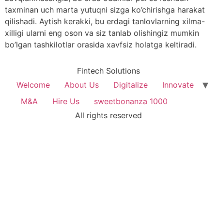
taxminan uch marta yutuqni sizga ko’chirishga harakat
qilishadi. Aytish kerakki, bu erdagi tanlovlarning xilma-
xilligi ularni eng oson va siz tanlab olishingiz mumkin
bo’lgan tashkilotlar orasida xavfsiz holatga keltiradi.
Fintech Solutions
Welcome
About Us
Digitalize
Innovate
M&A
Hire Us
sweetbonanza 1000
All rights reserved