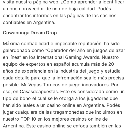
visita nuestra página web. ¿Cómo aprender a identificar
un buen proveedor de uno de baja calidad. Podés
encontrar los informes en las páginas de los casinos
confiables en Argentina.
Cowabunga Dream Drop
Máxima confiabilidad e impecable reputación: ha sido
galardonado como “Operador del año en juegos de azar
en línea” en los International Gaming Awards. Nuestro
equipo de expertos en español acumula más de 20
años de experiencia en la industria del juego y estudia
cada detalle para que la infromación sea lo más precisa
posible. Mr Vegas Torneos de juego innovadores. Por
eso, en Casasdeapuestas. Este es considerado como un
tipo de bono el cual se le otorga a los jugadores que
han sido leales a un casino online en Argentina. Podés
jugar cualquiera de las tragamonedas que incluimos en
nuestro TOP 10 en los mejores casinos online de
Argentina. Este casino online se enfoca también en las