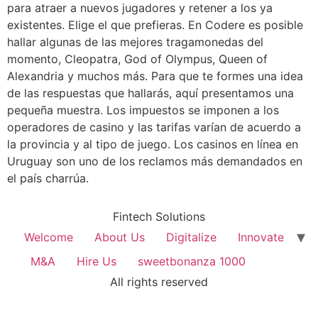
para atraer a nuevos jugadores y retener a los ya
existentes. Elige el que prefieras. En Codere es posible
hallar algunas de las mejores tragamonedas del
momento, Cleopatra, God of Olympus, Queen of
Alexandria y muchos más. Para que te formes una idea
de las respuestas que hallarás, aquí presentamos una
pequeña muestra. Los impuestos se imponen a los
operadores de casino y las tarifas varían de acuerdo a
la provincia y al tipo de juego. Los casinos en línea en
Uruguay son uno de los reclamos más demandados en
el país charrúa.
Fintech Solutions
Welcome
About Us
Digitalize
Innovate
M&A
Hire Us
sweetbonanza 1000
All rights reserved