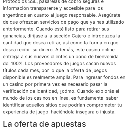
Protocolos SSL, pasarelas de cobro seguras e
información transparente y accesible para los
argentinos en cuanto al juego responsable. Asegúrate
de que ofrezcan servicios de pago que ya has utilizado
anteriormente. Cuando esté listo para retirar sus
ganancias, diríjase a la sección Cajero e introduzca la
cantidad que desea retirar, así como la forma en que
desea recibir su dinero. Además, este casino online
entrega a sus nuevos clientes un bono de bienvenida
del 100%. Los proveedores de juegos sacan nuevos
títulos cada mes, por lo que la oferta de juegos
disponible es realmente amplia. Para ingresar fondos en
un casino por primera vez es necesario pasar la
verificación de identidad, ¿cómo. Cuando explorás el
mundo de los casinos en línea, es fundamental saber
identificar aquellos sitios que podrían comprometer tu
experiencia de juego, haciéndola insegura o injusta.
La oferta de apuestas