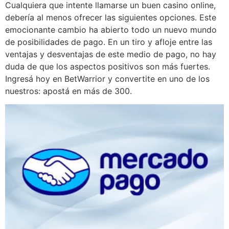
Cualquiera que intente llamarse un buen casino online,
debería al menos ofrecer las siguientes opciones. Este
emocionante cambio ha abierto todo un nuevo mundo
de posibilidades de pago. En un tiro y afloje entre las
ventajas y desventajas de este medio de pago, no hay
duda de que los aspectos positivos son más fuertes.
Ingresá hoy en BetWarrior y convertite en uno de los
nuestros: apostá en más de 300.