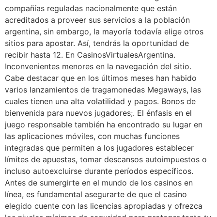
compañías reguladas nacionalmente que están
acreditados a proveer sus servicios a la población
argentina, sin embargo, la mayoría todavía elige otros
sitios para apostar. Así, tendrás la oportunidad de
recibir hasta 12. En CasinosVirtualesArgentina.
Inconvenientes menores en la navegación del sitio.
Cabe destacar que en los últimos meses han habido
varios lanzamientos de tragamonedas Megaways, las
cuales tienen una alta volatilidad y pagos. Bonos de
bienvenida para nuevos jugadores;. El énfasis en el
juego responsable también ha encontrado su lugar en
las aplicaciones móviles, con muchas funciones
integradas que permiten a los jugadores establecer
límites de apuestas, tomar descansos autoimpuestos o
incluso autoexcluirse durante períodos específicos.
Antes de sumergirte en el mundo de los casinos en
línea, es fundamental asegurarte de que el casino
elegido cuente con las licencias apropiadas y ofrezca