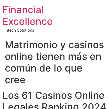
Financial
Excellence
Fintech Solutions
Matrimonio y casinos
online tienen más en
común de lo que
cree
Los 61 Casinos Online
Legales Ranking 2024