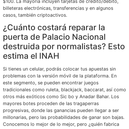
$100. La mayoría incluyen tarjetas de crédito/débito,
billeteras electrónicas, transferencias y en algunos
casos, también criptoactivos.
¿Cuánto costará reparar la
puerta de Palacio Nacional
destruida por normalistas? Esto
estima el INAH
Si tienes un celular, podrás colocar tus apuestas sin
problemas con la versión móvil de la plataforma. En
este segmento, se pueden encontrar juegos
tradicionales como ruleta, blackjack, baccarat, así como
otros más exóticos como Sic bo y Anadar Bahar. Los
mayores botes proceden de las tragaperras
progresivas, donde las ganancias pueden llegar a ser
millonarias, pero las probabilidades de ganar son bajas.
Conocemos lo mejor de lo mejor, pero ¿quién fabrica