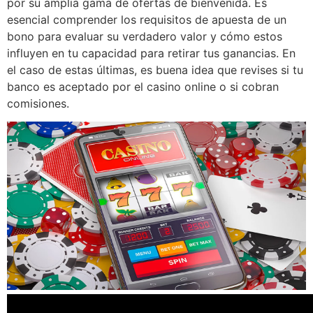
por su amplia gama de ofertas de bienvenida. Es
esencial comprender los requisitos de apuesta de un
bono para evaluar su verdadero valor y cómo estos
influyen en tu capacidad para retirar tus ganancias. En
el caso de estas últimas, es buena idea que revises si tu
banco es aceptado por el casino online o si cobran
comisiones.