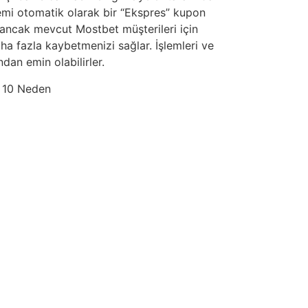
temi otomatik olarak bir “Ekspres” kupon
 ancak mevcut Mostbet müşterileri için
a fazla kaybetmenizi sağlar. İşlemleri ve
ndan emin olabilirler.