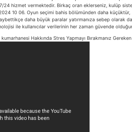
, 7/24 hizmet vermektedir. Birkaç oran eklerseniz, kulüp sis
ó: 2024 10 06. Oyun seçimi bahis bölümünden daha küçüktür,
aybettikçe daha büyük paralar yatırmanıza sebep olarak dah
nolojisi ile kullanıcılar verilerinin her zaman güvende olduğu