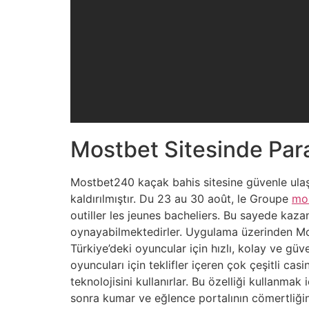
Mostbet Sitesinde Par
Mostbet240 kaçak bahis sitesine güvenle ulaş
kaldırılmıştır. Du 23 au 30 août, le Groupe
mos
outiller les jeunes bacheliers. Bu sayede kazançl
oynayabilmektedirler. Uygulama üzerinden Most
Türkiye’deki oyuncular için hızlı, kolay ve 
oyuncuları için teklifler içeren çok çeşitli c
teknolojisini kullanırlar. Bu özelliği kullanm
sonra kumar ve eğlence portalının cömertliğin