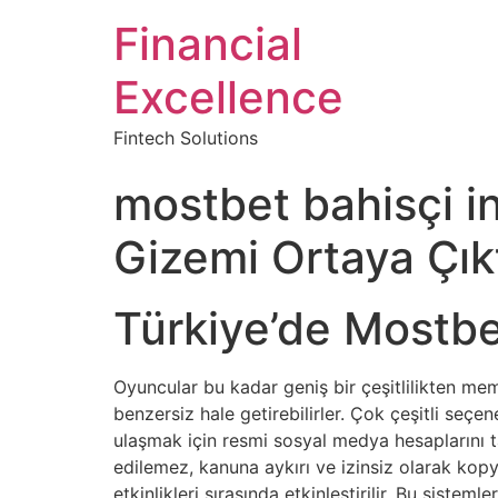
Financial
Excellence
Fintech Solutions
mostbet bahisçi 
Gizemi Ortaya Çık
Türkiye’de Mostbe
Oyuncular bu kadar geniş bir çeşitlilikten memn
benzersiz hale getirebilirler. Çok çeşitli seçe
ulaşmak için resmi sosyal medya hesaplarını ta
edilemez, kanuna aykırı ve izinsiz olarak kop
etkinlikleri sırasında etkinleştirilir. Bu sist