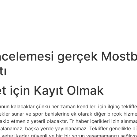
incelemesi gerçek Most
tı
t için Kayıt Olmak
un kalacaklar çünkü her zaman kendileri için ilginç teklifler 
nekler sunar ve spor bahislerine ek olarak diğer birçok hizme
kip etmeniz yeterli olacaktır. Tr haber içerikleri izin alınm
yalanamaz, başka yerde yayınlanamaz. Teklifler genellikle b
emler yeteri kadar güvenli ve hiç bir sorun yaşamamanızı sağlı