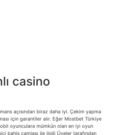
lı casino
formans açısından biraz daha iyi. Çekim yapma
nması için garantiler alır. Eğer Mostbet Türkiye
 mobil oyunculara mümkün olan en iyi oyun
içi bahis camiası ile ilgili Üyeler tarafından