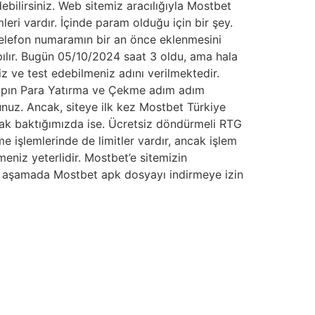
bilirsiniz. Web sitemiz aracılığıyla Mostbet
leri vardır. İçinde param olduğu için bir şey.
Telefon numaramın bir an önce eklenmesini
apılır. Bugün 05/10/2024 saat 3 oldu, ama hala
z ve test edebilmeniz adını verilmektedir.
 yapın Para Yatırma ve Çekme adım adım
nuz. Ancak, siteye ilk kez Mostbet Türkiye
larak baktığımızda ise. Ücretsiz döndürmeli RTG
me işlemlerinde de limitler vardır, ancak işlem
eniz yeterlidir. Mostbet’e sitemizin
ki aşamada Mostbet apk dosyayı indirmeye izin