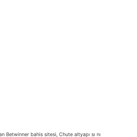
apan Betwinner bahis sitesi, Chute altyapı sı nı