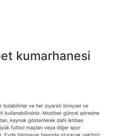
bet kumarhanesi
bulabilirler ve her ziyareti bireysel ve
ti kullanabilirsiniz. Mostbet güncel adresine
adan, kaynak gösterilerek dahi iktibas
üyük futbol maçları veya diğer spor
yor. Evde bilgisayar başında oturacak vaktiniz