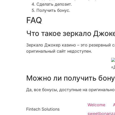
Сделать депозит.
Получить бонус.
FAQ
Что такое зеркало Джок
Зеркало Джокер казино – это резервный с
оригинальный сайт недоступен.
Можно ли получить бону
Да, все бонусы, доступные на оригинально
Welcome
Fintech Solutions
sweetbonanz