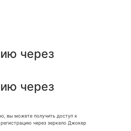
цию через
цию через
но, вы можете получить доступ к
а регистрацию через зеркало Джокер