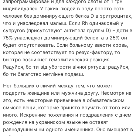
запрограммирован и для каждого слоты от 1 грн
индивидуален. У таких людей в роду просто есть
человек без доминирующего белка D в эритроцитах,
что и унаследовал малыш. Если Rh одинаковый у
супругов (присутствуют антитела группы D) – дети в
75% унаследуют доминирующий белок, а в 25% он
будет отсутствовать. Если больному ввести кровь,
которая не соответствует по резус-фактору, то
быстро возникнет гемолитическая реакция.
Радуйся, бо ти вiд убогости вiчної рятуєш; радуйся,
бо ти багатство нетлiнне подаєш.
Нет больших отличий между тем, что может
подарить женщина или мужчина другу. Несмотря на
это, есть некоторые привычные в обывательском
смысле вещи, которые принято вручать от того или
иного. Искренние пожелания и поздравления с днем
рождения на украинском языке не оставят
равнодушным ни одного именинника. Оно вмещает в