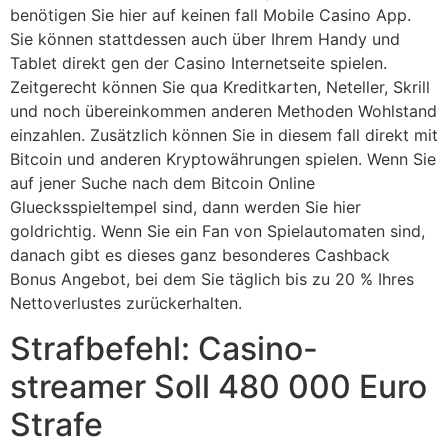
benötigen Sie hier auf keinen fall Mobile Casino App.
Sie können stattdessen auch über Ihrem Handy und
Tablet direkt gen der Casino Internetseite spielen.
Zeitgerecht können Sie qua Kreditkarten, Neteller, Skrill
und noch übereinkommen anderen Methoden Wohlstand
einzahlen. Zusätzlich können Sie in diesem fall direkt mit
Bitcoin und anderen Kryptowährungen spielen. Wenn Sie
auf jener Suche nach dem Bitcoin Online
Gluecksspieltempel sind, dann werden Sie hier
goldrichtig. Wenn Sie ein Fan von Spielautomaten sind,
danach gibt es dieses ganz besonderes Cashback
Bonus Angebot, bei dem Sie täglich bis zu 20 % Ihres
Nettoverlustes zurückerhalten.
Strafbefehl: Casino-
streamer Soll 480 000 Euro
Strafe