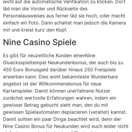
wohl auf die automatische Verifikation zu klicken. Dort
läd man die Vorder und Rückseite des
Personalausweises aus ferner läd sie hoch, oder macht
einfach ein Foto. Dann schaltet man jedoch die Kamera
mit und kreist kurz den Kopf.
Nine Casino Spiele
Es gibt für neuzeitliche Kunden einenNine
Gluecksspieltempel Neukundenbonus, der euch bis zu
450 Euro Bonusgeld darüber hinaus 250 Freispiele
erwerben kann. Dies wohl bekannteste Wunderbare
angebot ist der Willkommensbonus für neue
Kartenspieler. Damit können unerfahrene Nutzer
zunächst wertvolle Erfahrungen wahren, indem ein
gewisser Betrag gebucht sieht man, den du mit
gewissen Spielautomaten deplacieren (veraltet) kannst.
Damit sollten ein paar Dinge beachtet wird, denn der
Nine Casino Bonus für Neukunden wird euch leider nicht