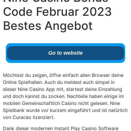
Code Februar 2023 ️
Bestes Angebot
Go to website
Möchtest du zeigen, öffne einfach allen Browser deine
Online Spielhallen. Auch du meldest euch simpel in
dieser Nine Casino App mit, startest deine Einzahlung
und doch kannst du zocken. Nachteile haben einige im
mobilen Gemeinschaftlich Casino nicht gelesen. Nine
Spielbank wurde vor kurzem eingeführt und ist natürlich
von Curacao lizenziert.
Dank dieser modernen Instant Play Casino Software