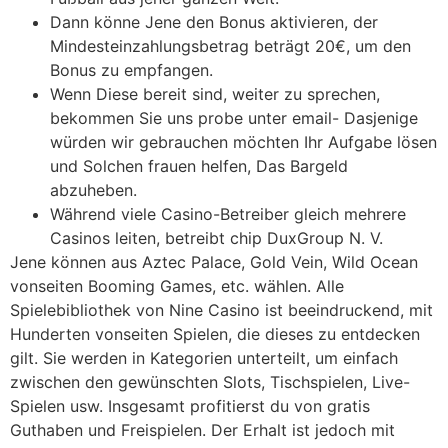
Dann könne Jene den Bonus aktivieren, der
Mindesteinzahlungsbetrag beträgt 20€, um den
Bonus zu empfangen.
Wenn Diese bereit sind, weiter zu sprechen,
bekommen Sie uns probe unter email- Dasjenige
würden wir gebrauchen möchten Ihr Aufgabe lösen
und Solchen frauen helfen, Das Bargeld
abzuheben.
Während viele Casino-Betreiber gleich mehrere
Casinos leiten, betreibt chip DuxGroup N. V.
Jene können aus Aztec Palace, Gold Vein, Wild Ocean
vonseiten Booming Games, etc. wählen. Alle
Spielebibliothek von Nine Casino ist beeindruckend, mit
Hunderten vonseiten Spielen, die dieses zu entdecken
gilt. Sie werden in Kategorien unterteilt, um einfach
zwischen den gewünschten Slots, Tischspielen, Live-
Spielen usw. Insgesamt profitierst du von gratis
Guthaben und Freispielen. Der Erhalt ist jedoch mit