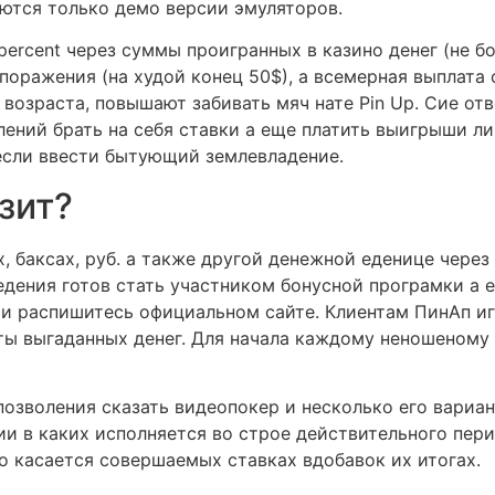
ются только демо версии эмуляторов.
percent через суммы проигранных в казино денег (не б
оражения (на худой конец 50$), а всемерная выплата 
возраста, повышают забивать мяч нате Pin Up. Сие от
ений брать на себя ставки а еще платить выигрыши ли
 если ввести бытующий землевладение.
зит?
, баксах, руб. а также другой денежной еденице через
едения готов стать участником бонусной програмки а 
 и распишитесь официальном сайте. Клиентам ПинАп иг
ты выгаданных денег. Для начала каждому неношеному
позволения сказать видеопокер и несколько его вариан
и в каких исполняется во строе действительного пер
 касается совершаемых ставках вдобавок их итогах.