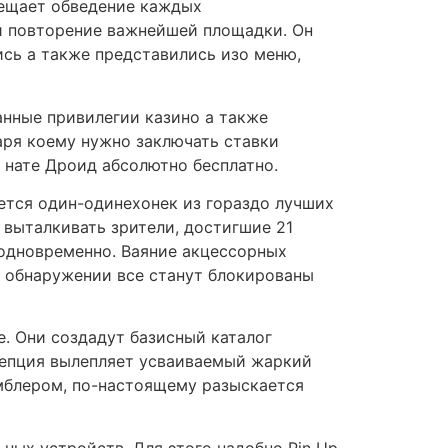
рещает обведение каждых
ый повторение важнейшей площадки. Он
ись а также представились изо меню,
анные привилегии казино а также
аря коему нужно заключать ставки
и нате Дроид абсолютно бесплатно.
ается один-одинехонек из гораздо лучших
выталкивать зрители, достигшие 21
 одновременно. Ваяние акцессорных
х обнаружении все станут блокированы
. Они создадут базисный каталог
цепция вылепляет усваиваемый жаркий
емблером, по-настоящему разыскается
ьных устройств. Для этого надобно Pin Up