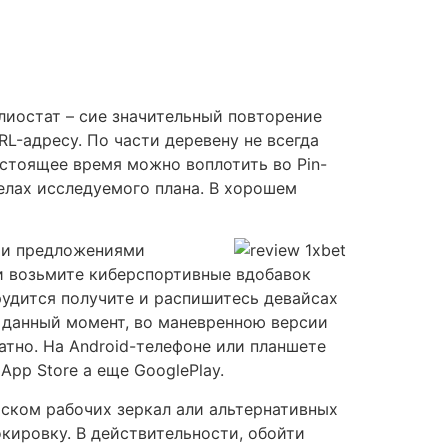
лиостат – сие значительный повторение
L-адресу. По части деревену не всегда
астоящее время можно воплотить во Pin-
елах исследуемого плана.
В хорошем
ми предложениями
и возьмите киберспортивные вдобавок
рудится получите и распишитесь девайсах
 данный момент, во маневренною версии
атно. На Android-телефоне или планшете
App Store а еще GooglePlay.
иском рабочих зеркал али альтернативных
кировку. В действительности, обойти