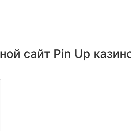
ой сайт Pin Up казин