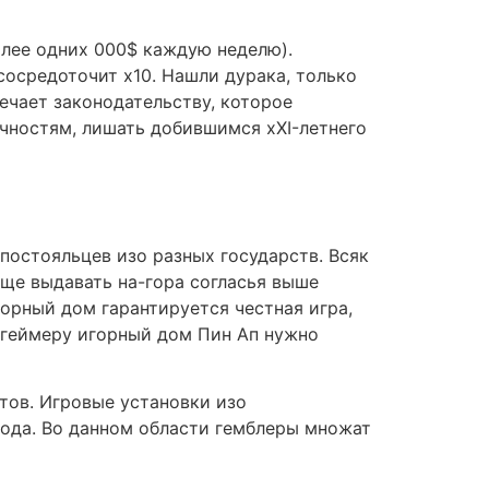
олее одних 000$ каждую неделю).
сосредоточит x10. Нашли дурака, только
вечает законодательству, которое
чностям, лишать добившимся хХI-летнего
 постояльцев изо разных государств. Всяк
еще выдавать на-гора согласья выше
орный дом гарантируется честная игра,
 геймеру игорный дом Пин Ап нужно
тов. Игровые установки изо
иода. Во данном области гемблеры множат