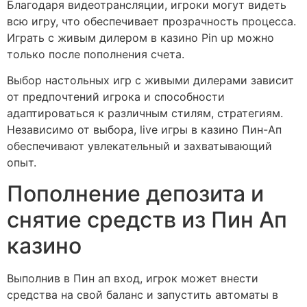
Благодаря видеотрансляции, игроки могут видеть
всю игру, что обеспечивает прозрачность процесса.
Играть с живым дилером в казино Pin up можно
только после пополнения счета.
Выбор настольных игр с живыми дилерами зависит
от предпочтений игрока и способности
адаптироваться к различным стилям, стратегиям.
Независимо от выбора, live игры в казино Пин-Ап
обеспечивают увлекательный и захватывающий
опыт.
Пополнение депозита и
снятие средств из Пин Ап
казино
Выполнив в Пин ап вход, игрок может внести
средства на свой баланс и запустить автоматы в