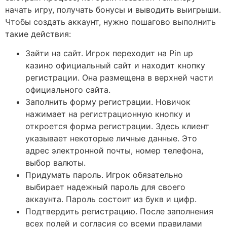
начать игру, получать бонусы и выводить выигрыши.
Чтобы создать аккаунт, нужно пошагово выполнить
такие действия:
Зайти на сайт. Игрок переходит на Pin up
казино официальный сайт и находит кнопку
регистрации. Она размещена в верхней части
официального сайта.
Заполнить форму регистрации. Новичок
нажимает на регистрационную кнопку и
откроется форма регистрации. Здесь клиент
указывает некоторые личные данные. Это
адрес электронной почты, номер телефона,
выбор валюты.
Придумать пароль. Игрок обязательно
выбирает надежный пароль для своего
аккаунта. Пароль состоит из букв и цифр.
Подтвердить регистрацию. После заполнения
всех полей и согласия со всеми правилами