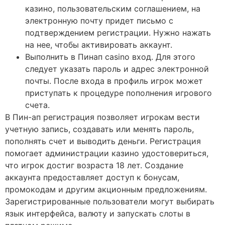
казино, пользовательским соглашением, на
электронную почту придет письмо с
подтверждением регистрации. Нужно нажать
на нее, чтобы активировать аккаунт.
Выполнить в Пинап casino вход. Для этого
следует указать пароль и адрес электронной
почты. После входа в профиль игрок может
приступать к процедуре пополнения игрового
счета.
В Пин-ап регистрация позволяет игрокам вести
учетную запись, создавать или менять пароль,
пополнять счет и выводить деньги. Регистрация
помогает администрации казино удостовериться,
что игрок достиг возраста 18 лет. Создание
аккаунта предоставляет доступ к бонусам,
промокодам и другим акционным предложениям.
Зарегистрированные пользователи могут выбирать
язык интерфейса, валюту и запускать слоты в