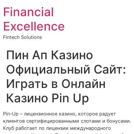
Financial
Excellence
Fintech Solutions
Пин Ап Казино
Официальный Сайт:
Играть в Онлайн
Казино Pin Up
Pin-Up – лицензионное казино, которое радует
клиентов сертифицированными слотами и бонусами.
Клуб работает по лицензии международного