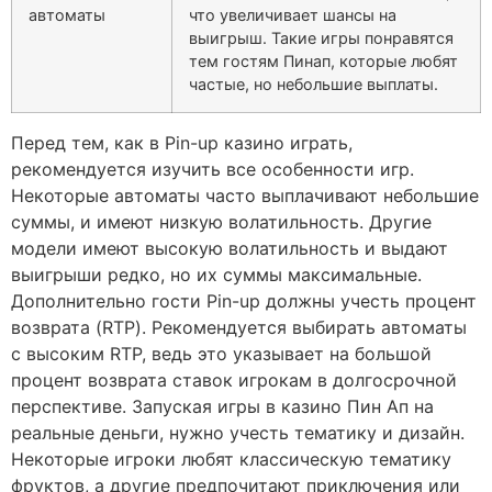
автоматы
что увеличивает шансы на
выигрыш. Такие игры понравятся
тем гостям Пинап, которые любят
частые, но небольшие выплаты.
Перед тем, как в Pin-up казино играть,
рекомендуется изучить все особенности игр.
Некоторые автоматы часто выплачивают небольшие
суммы, и имеют низкую волатильность. Другие
модели имеют высокую волатильность и выдают
выигрыши редко, но их суммы максимальные.
Дополнительно гости Pin-up должны учесть процент
возврата (RTP). Рекомендуется выбирать автоматы
с высоким RTP, ведь это указывает на большой
процент возврата ставок игрокам в долгосрочной
перспективе. Запуская игры в казино Пин Ап на
реальные деньги, нужно учесть тематику и дизайн.
Некоторые игроки любят классическую тематику
фруктов, а другие предпочитают приключения или