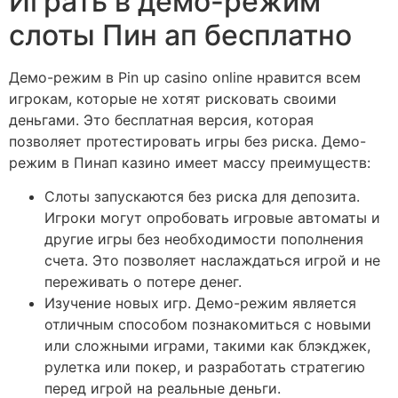
Играть в демо-режим
слоты Пин ап бесплатно
Демо-режим в Pin up casino online нравится всем
игрокам, которые не хотят рисковать своими
деньгами. Это бесплатная версия, которая
позволяет протестировать игры без риска. Демо-
режим в Пинап казино имеет массу преимуществ:
Слоты запускаются без риска для депозита.
Игроки могут опробовать игровые автоматы и
другие игры без необходимости пополнения
счета. Это позволяет наслаждаться игрой и не
переживать о потере денег.
Изучение новых игр. Демо-режим является
отличным способом познакомиться с новыми
или сложными играми, такими как блэкджек,
рулетка или покер, и разработать стратегию
перед игрой на реальные деньги.