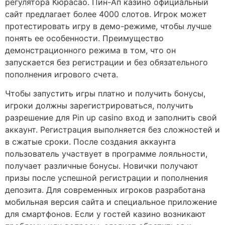
регулятора Кюрасао. Пин-Ап казино официальный
сайт предлагает более 4000 слотов. Игрок может
протестировать игру в демо-режиме, чтобы лучше
понять ее особенности. Преимущество
демонстрационного режима в том, что он
запускается без регистрации и без обязательного
пополнения игрового счета.
Чтобы запустить игры платно и получить бонусы,
игроки должны зарегистрироваться, получить
разрешение для Pin up casino вход и заполнить свой
аккаунт. Регистрация выполняется без сложностей и
в сжатые сроки. После создания аккаунта
пользователь участвует в программе лояльности,
получает различные бонусы. Новички получают
призы после успешной регистрации и пополнения
депозита. Для современных игроков разработана
мобильная версия сайта и специальное приложение
для смартфонов. Если у гостей казино возникают