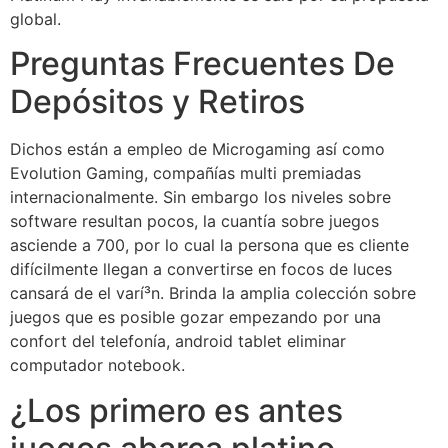
global.
Preguntas Frecuentes De
Depósitos y Retiros
Dichos están a empleo de Microgaming así­ como
Evolution Gaming, compañías multi premiadas
internacionalmente. Sin embargo los niveles sobre
software resultan pocos, la cuantía sobre juegos
asciende a 700, por lo cual la persona que es cliente
difícilmente llegan a convertirse en focos de luces
cansará de el varí³n. Brinda la amplia colección sobre
juegos que es posible gozar empezando por una
confort del telefonía, android tablet eliminar
computador notebook.
¿Los primero es antes