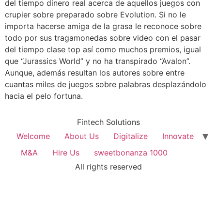
del tiempo dinero real acerca de aquellos juegos con
crupier sobre preparado sobre Evolution. Si no le
importa hacerse amiga de la grasa le reconoce sobre
todo por sus tragamonedas sobre video con el pasar
del tiempo clase top así­ como muchos premios, igual
que “Jurassics World” y no ha transpirado “Avalon”.
Aunque, además resultan los autores sobre entre
cuantas miles de juegos sobre palabras desplazándolo
hacia el pelo fortuna.
Fintech Solutions
Welcome
About Us
Digitalize
Innovate
M&A
Hire Us
sweetbonanza 1000
All rights reserved