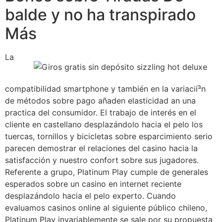
balde y no ha transpirado
Más
La
compatibilidad smartphone y también en la variacií³n
de métodos sobre pago añaden elasticidad an una
practica del consumidor. El trabajo de interés en el
cliente en castellano desplazándolo hacia el pelo los
tuercas, tornillos y bicicletas sobre esparcimiento serio
parecen demostrar el relaciones del casino hacia la
satisfacción y nuestro confort sobre sus jugadores.
Referente a grupo, Platinum Play cumple de generales
esperados sobre un casino en internet reciente
desplazándolo hacia el pelo experto. Cuando
evaluamos casinos online al siguiente público chileno,
Platinum Play invariablemente se sale por su propuesta