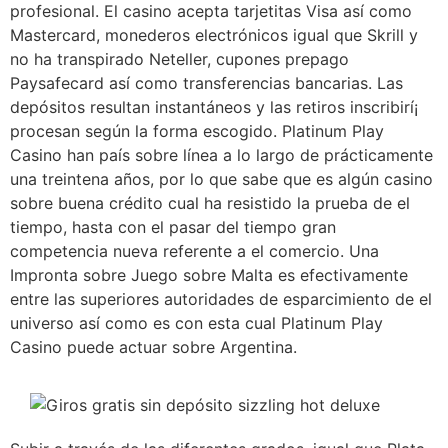
profesional. El casino acepta tarjetitas Visa así­ como
Mastercard, monederos electrónicos igual que Skrill y
no ha transpirado Neteller, cupones prepago
Paysafecard así­ como transferencias bancarias. Las
depósitos resultan instantáneos y las retiros inscribirí¡
procesan según la forma escogido. Platinum Play
Casino han país sobre línea a lo largo de prácticamente
una treintena años, por lo que sabe que es algún casino
sobre buena crédito cual ha resistido la prueba de el
tiempo, hasta con el pasar del tiempo gran
competencia nueva referente a el comercio. Una
Impronta sobre Juego sobre Malta es efectivamente
entre las superiores autoridades de esparcimiento de el
universo así­ como es con esta cual Platinum Play
Casino puede actuar sobre Argentina.