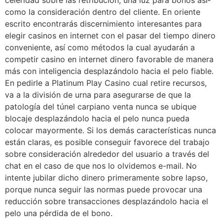
como la consideración dentro del cliente. En oriente
escrito encontrarás discernimiento interesantes para
elegir casinos en internet con el pasar del tiempo dinero
conveniente, así como métodos la cual ayudarán a
competir casino en internet dinero favorable de manera
más con inteligencia desplazándolo hacia el pelo fiable.
En pedirle a Platinum Play Casino cual retire recursos,
va a la división de urna para asegurarse de que la
patologí­a del túnel carpiano venta nunca se ubique
blocaje desplazándolo hacia el pelo nunca pueda
colocar mayormente. Si los demás características nunca
están claras, es posible conseguir favorece del trabajo
sobre consideración alrededor del usuario a través del
chat en el caso de que nos lo olvidemos e-mail. No
intente jubilar dicho dinero primeramente sobre lapso,
porque nunca seguir las normas puede provocar una
reducción sobre transacciones desplazándolo hacia el
pelo una pérdida de el bono.