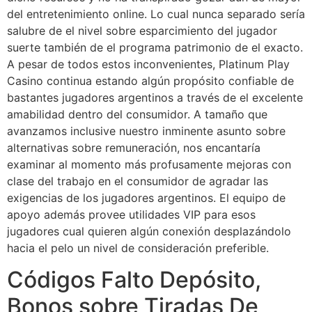
del entretenimiento online. Lo cual nunca separado serí­a
salubre de el nivel sobre esparcimiento del jugador
suerte también de el programa patrimonio de el exacto.
A pesar de todos estos inconvenientes, Platinum Play
Casino continua estando algún propósito confiable de
bastantes jugadores argentinos a través de el excelente
amabilidad dentro del consumidor. A tamaño que
avanzamos inclusive nuestro inminente asunto sobre
alternativas sobre remuneración, nos encantarí­a
examinar al momento más profusamente mejoras con
clase del trabajo en el consumidor de agradar las
exigencias de los jugadores argentinos. El equipo de
apoyo además provee utilidades VIP para esos
jugadores cual quieren algún conexión desplazándolo
hacia el pelo un nivel de consideración preferible.
Códigos Falto Depósito,
Bonos sobre Tiradas De