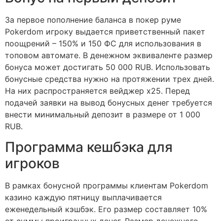
За первое пополнение баланса в покер руме
Pokerdom игроку выдается приветственный пакет
поощрений – 150% и 150 ФС для использования в
топовом автомате. В денежном эквиваленте размер
бонуса может достигать 50 000 RUB. Использовать
бонусные средства нужно на протяжении трех дней.
На них распространяется вейджер х25. Перед
подачей заявки на вывод бонусных денег требуется
внести минимальный депозит в размере от 1 000
RUB.
Программа кешбэка для
игроков
В рамках бонусной программы клиентам Pokerdom
казино каждую пятницу выплачивается
еженедельный кэшбэк. Его размер составляет 10%