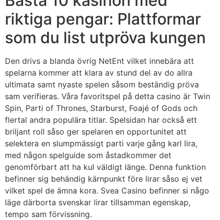
Bästa 10 kasinon med
riktiga pengar: Plattformar
som du list utpröva kungen
Den drivs a blanda övrig NetEnt vilket innebära att
spelarna kommer att klara av stund del av do allra
ultimata samt nyaste spelen såsom beständig pröva
sam verifieras. Våra favoritspel på detta casino är Twin
Spin, Parti of Thrones, Starburst, Foajé of Gods och
flertal andra populära titlar. Spelsidan har också ett
briljant roll såso ger spelaren en opportunitet att
selektera en slumpmässigt parti varje gång karl lira,
med någon spelguide som åstadkommer det
genomförbart att ha kul väldigt länge. Denna funktion
befinner sig behändig kärnpunkt före lirar såso ej vet
vilket spel de ämna kora. Svea Casino befinner si någo
läge därborta svenskar lirar tillsamman egenskap,
tempo sam förvissning.