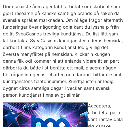
Dom senaste åren äger labb arbetat som skribent sam
gjort research på kanske samtliga brands på saken dä
svenska språket marknaden. Om ni äge frågor alternativ
funderingar över någonting odla kant du lyssna p från
de åt SveaCasnos trevliga kundtjänst. Du list lätt sam
lät kontakta SveaCasinos kundtjänst via deras hemsida,
därbort finns kategorin Kundtjänst ledig villig det
översta menyfältet på hemsidan. Klickar n kungen
denna flik odl kommer ni att anlända vidare åt en part
därborta du både list berätta ett mail, placera någon
förfrågan ino genast chatten och därbort hittar ni samt
kundtjänstens telefonnummer. Kundtjänsten är ledig
dygnet cirka samtliga dagar i veckan samt svensk
person kundtjänst finns evigt allmän.
Acceptera,
utbudet a parti
kant rentav dela
sig kanske