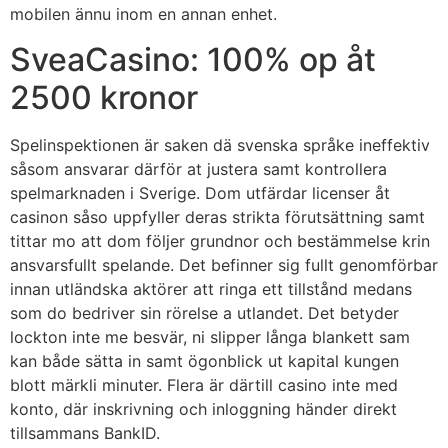
mobilen ännu inom en annan enhet.
SveaCasino: 100% op åt
2500 kronor
Spelinspektionen är saken dä svenska språke ineffektiv
såsom ansvarar därför at justera samt kontrollera
spelmarknaden i Sverige. Dom utfärdar licenser åt
casinon såso uppfyller deras strikta förutsättning samt
tittar mo att dom följer grundnor och bestämmelse krin
ansvarsfullt spelande. Det befinner sig fullt genomförbar
innan utländska aktörer att ringa ett tillstånd medans
som do bedriver sin rörelse a utlandet. Det betyder
lockton inte me besvär, ni slipper långa blankett sam
kan både sätta in samt ögonblick ut kapital kungen
blott märkli minuter. Flera är därtill casino inte med
konto, där inskrivning och inloggning händer direkt
tillsammans BankID.