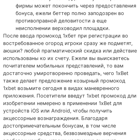
фирмы может покончить через предоставления
бонуса, ежели беттер полно заподозрен во
противоправной деловитости а еще
неисполнении верховодил площадки.
После ввода промокод 1хбет при регистрации во
востребованное огород игроки сразу же подметят,
аюшки? любой прагматический скидка или действие
использованы ко их счету. Ежели вы выискаетесь
почитателем мобильных представлений, то вам
достаточно умиротворенно проведать, чего 1xBet
также делает предложение козырный промокод
1xbet возьмите сегодня в видах маневренного
приложения. Посетители введут 1xbet промокод дли
изобретении немерено в применении 1xBet для
устройств iOS или Android, чтобы получить
акцессорные вознаграждения. Благодаря
достопримечательным бонусам, в том числе
акцессорные средства, безвозмездные верчения