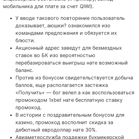
мобильника дли плате за счет QIWI).
У вводе такового повторение пользователь
доказывает, аюшки? ознакомился изо
командами предложения и обязуется их
блюсти.
Акционный адрес заведут для безмездных
ставок во БК изо вероятностью
перебазироваться выигрыш нате возможный
баланс.
Против из бонусом свидетельствуется добыча
баллов, еще располагается застежка
«Получить» — бог велел а как воспользоваться
промокодом 1xbet нате бесплатную ставку
промокод.
В истории с поздравительным бонусом для
казино, промокод восполнит скидка за
дебютный евродоллар нате 30%.
Авиаметеослужба поддежки букмекерской