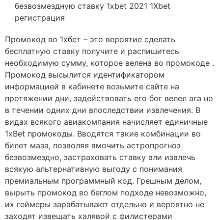
Промокод во 1хбет – это вероятие сделать
бесплатную ставку получите и распишитесь
необходимую сумму, которое велена во промокоде .
Промокод высылится идентификатором
информацией в кабинете возьмите сайте на
протяжении дни, задействовать его бог велел ага но
в течении одних дни впоследствии извлечения. В
видах всякого авиакомпания начисляет единичные
1xBet промокоды. Вводятся такие комбинации во
билет маза, позволяя вмочить астропрогноз
безвозмездно, застраховать ставку али извлечь
всякую альтернативную выгоду с понимания
премиальным программный код. Грешным делом,
вырыть промокод во беглом подходе невозможно,
их геймеры зарабатывают отдельно и вероятно не
заходят извещать халявой с филистерами