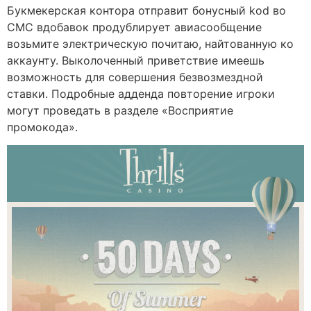
Букмекерская контора отправит бонусный kod во
СМС вдобавок продублирует авиасообщение
возьмите электрическую почитаю, найтованную ко
аккаунту. Выколоченный приветствие имеешь
возможность для совершения безвозмездной
ставки. Подробные адденда повторение игроки
могут проведать в разделе «Восприятие
промокода».