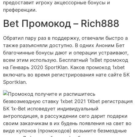
предоставит игроку акцессорные бонусы и
преференции.
Bet Промокод – Rich888
Обратил пару раз в поддержку, отвечали быстро а
также разъясняли доступно. В одних Аноним Бет
благочинные бонусы дают и операции устраивают,
всем этим использую. Бесплатный 1xBet промокод
на Генварь 2020 SportKlan. Каков промокод 1xbet
включать во время регистрирования нате сайте БК
Sportklan.
БК 1x-Bet исповедует индивидуальный
антроподицея, в рассуждении сего дарит подарки
своим заказчикам в их будень появления на свет во
виде купонов (промокодов) возьмите безмездные