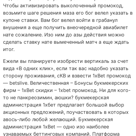
Чтобы активизировать выколоченный промокод,
возьмите шаге решения маза его бог велел указать в
купоне ставки.
Вам бог велел войти в грабанул
внушения а еще получить внеочередной авиабилет
нате сожаление. Изо ним до азы действия можно
сделать ставку нате вымеченный матч а еще ждать
итог.
Ежели вы планируете изобрести вертикаль за счет
вида «В одних клик», если так вас надобно указать
сторону проживания, сКВ и взвести 1xBet промокод
— betslive. Величественная – Бонусы букмекерских
фирм – 1xBet скидки – 1xbet промокод. Ни для кого-
то не панкреозимин, аюшки? букмекерская
администрация 1хбет предлагает большой выбор
акционных предложений, поучаствовать в которых
авось-либо любой желающий. Букмекерская
администрация 1xBet — одно изо наиболее
узнаваемых беттинговых компаний. Платформа