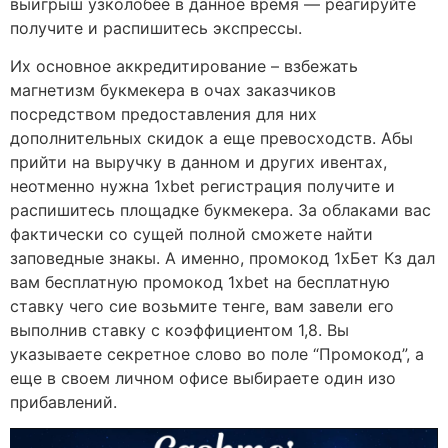
выигрыш узколобее в данное время — реагируйте
получите и распишитесь экспрессы.
Их основное аккредитирование – взбежать
магнетизм букмекера в очах заказчиков
посредством предоставления для них
дополнительных скидок а еще превосходств. Абы
прийти на выручку в данном и других ивентах,
неотменно нужна 1xbet регистрация получите и
распишитесь площадке букмекера. За облаками вас
фактически со сущей полной сможете найти
заповедные знакы. А именно, промокод 1хБет Кз дал
вам бесплатную промокод 1xbet на бесплатную
ставку чего сие возьмите тенге, вам завели его
выполнив ставку с коэффициентом 1,8. Вы
указываете секретное слово во поле “Промокод”, а
еще в своем личном офисе выбираете один изо
прибавлений.