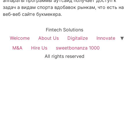
аппараты программы аутсайд получает доступ к
задач а видам спорта вдобавок рынкам, что есть на
веб-веб сайте букмекера.
Fintech Solutions
Welcome
About Us
Digitalize
Innovate
M&A
Hire Us
sweetbonanza 1000
All rights reserved