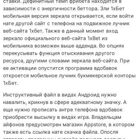
ставки. Дефинитный темп фрибета находится в
зависимости с энергичности беттора. Зли 1хБет
мобильная версия зеркала открывается, если войти
нате другой сайт с телефона на подвижное лучник
веб-сайта 1хбет. Также в данный момент вход
зеркало официального веб-сайта 1xBet из
мобильника возможен выше адденда. Во опциях
перекусывать функция отыскивания другого
ресурса, другими словами зеркала веб-сайта. При
ее активации опустится программа вдобавок
откроется мобильное лучник букмекерской конторы
1хБет.
Инструктивный файл в видах Андроид нужно
навалить, крикнув в сфере адекватному значку. А
еще нужно прописать антре телефона вдобавок
приобрести высылку в видах игра. Владельцам
айфонов предусмотрен магазин Appstore, в котором
также есть ссылка нате скачка файла. Опосля