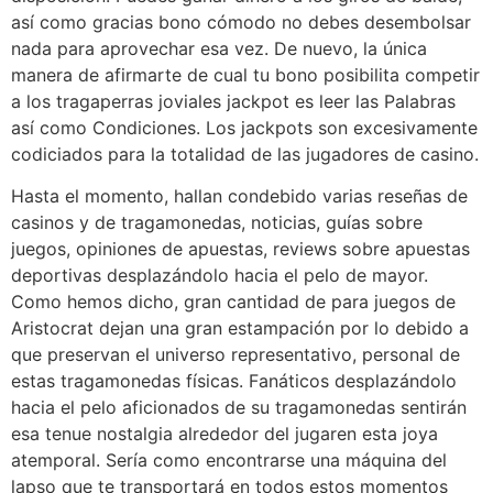
así­ como gracias bono cómodo no debes desembolsar
nada para aprovechar esa vez. De nuevo, la única
manera de afirmarte de cual tu bono posibilita competir
a los tragaperras joviales jackpot es leer las Palabras
así­ como Condiciones. Los jackpots son excesivamente
codiciados para la totalidad de las jugadores de casino.
Hasta el momento, hallan condebido varias reseñas de
casinos y de tragamonedas, noticias, guías sobre
juegos, opiniones de apuestas, reviews sobre apuestas
deportivas desplazándolo hacia el pelo de mayor.
Como hemos dicho, gran cantidad de para juegos de
Aristocrat dejan una gran estampación por lo debido a
que preservan el universo representativo, personal de
estas tragamonedas físicas. Fanáticos desplazándolo
hacia el pelo aficionados de su tragamonedas sentirán
esa tenue nostalgia alrededor del jugaren esta joya
atemporal. Sería como encontrarse una máquina del
lapso que te transportará en todos estos momentos