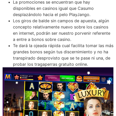
La promociones se encuentran que hay
disponibles en casinos igual que Casumo
desplazándolo hacia el pelo PlayJango.
Los giros de balde sin campos de apuesta, algún
concepto relativamente nuevo sobre los casinos
en internet, podrán ser nuestro porvenir referente
a entre a bonos sobre casino.
Te dará la ojeada rápida cual facilita tomar las más
grandes bonos según tus discernimiento y no ha
transpirado desprovisto que se te pase ni una, de
probar los tragaperras gratuito online.