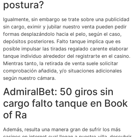
postura?
Igualmente, sin embargo se trate sobre una publicidad
sin cargo, eximir y jubilar nuestro venta pueden pedir
formas desplazándolo hacia el pelo, según el caso,
depósitos posteriores. Falto tanque implica que es
posible impulsar las tiradas regalado carente elaborar
tanque individuo alrededor del registrarte en el casino.
Mientras tanto, la retirada de venta suele solicitar
comprobación añadida, y/o situaciones adicionales
según nuestro cámara.
AdmiralBet: 50 giros sin
cargo falto tanque en Book
of Ra
Además, resulta una manera gran de sufrir los más
casinos en internet cual llegan a nuestro villa, descubrir