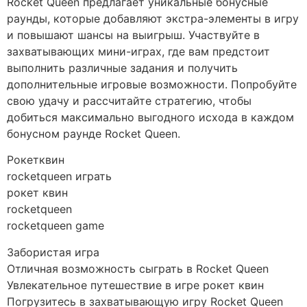
Rocket Queen предлагает уникальные бонусные
раунды, которые добавляют экстра-элементы в игру
и повышают шансы на выигрыш. Участвуйте в
захватывающих мини-играх, где вам предстоит
выполнить различные задания и получить
дополнительные игровые возможности. Попробуйте
свою удачу и рассчитайте стратегию, чтобы
добиться максимально выгодного исхода в каждом
бонусном раунде Rocket Queen.
Рокетквин
rocketqueen играть
рокет квин
rocketqueen
rocketqueen game
Забористая игра
Отличная возможность сыграть в Rocket Queen
Увлекательное путешествие в игре рокет квин
Погрузитесь в захватывающую игру Rocket Queen