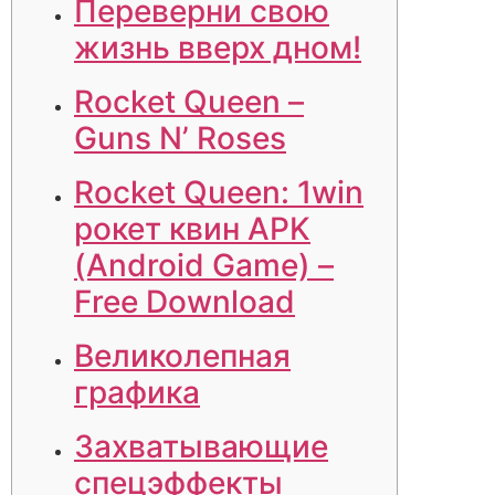
Переверни свою
жизнь вверх дном!
Rocket Queen –
Guns N’ Roses
Rocket Queen: 1win
рокет квин APK
(Android Game) –
Free Download
Великолепная
графика
Захватывающие
спецэффекты