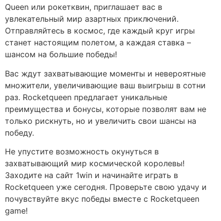
Queen или рокетквин, приглашает вас в
увлекательный мир азартных приключений.
Отправляйтесь в космос, где каждый круг игры
станет настоящим полетом, а каждая ставка –
шансом на большие победы!
Вас ждут захватывающие моменты и невероятные
множители, увеличивающие ваш выигрыш в сотни
раз. Rocketqueen предлагает уникальные
преимущества и бонусы, которые позволят вам не
только рискнуть, но и увеличить свои шансы на
победу.
Не упустите возможность окунуться в
захватывающий мир космической королевы!
Заходите на сайт 1win и начинайте играть в
Rocketqueen уже сегодня. Проверьте свою удачу и
почувствуйте вкус победы вместе с Rocketqueen
game!