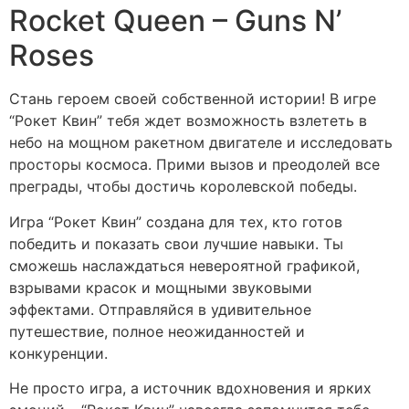
Rocket Queen – Guns N’
Roses
Стань героем своей собственной истории! В игре
“Рокет Квин” тебя ждет возможность взлететь в
небо на мощном ракетном двигателе и исследовать
просторы космоса. Прими вызов и преодолей все
преграды, чтобы достичь королевской победы.
Игра “Рокет Квин” создана для тех, кто готов
победить и показать свои лучшие навыки. Ты
сможешь наслаждаться невероятной графикой,
взрывами красок и мощными звуковыми
эффектами. Отправляйся в удивительное
путешествие, полное неожиданностей и
конкуренции.
Не просто игра, а источник вдохновения и ярких