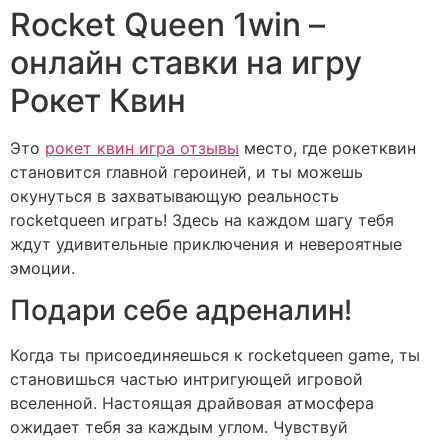
Rocket Queen 1win –
онлайн ставки на игру
Рокет Квин
Это
рокет квин игра отзывы
место, где рокетквин
становится главной героиней, и ты можешь
окунуться в захватывающую реальность
rocketqueen играть! Здесь на каждом шагу тебя
ждут удивительные приключения и невероятные
эмоции.
Подари себе адреналин!
Когда ты присоединяешься к rocketqueen game, ты
становишься частью интригующей игровой
вселенной. Настоящая драйвовая атмосфера
ожидает тебя за каждым углом. Чувствуй