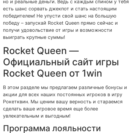
но и реальные деньги. Ведь с каждым спином у тебя
есть шанс сорвать джекпот и стать настоящим
победителем! Не упусти свой шанс на большую
победу – запускай Rocket Queen прямо сейчас и
получи удовольствие от игры и возможности
выиграть крупные суммы!
Rocket Queen —
Официальный сайт игры
Rocket Queen от 1win
В этом разделе мы предлагаем различные бонусы и
акции для всех наших постоянных игроков в игру
Рокетквин. Мы ценим вашу верность и стараемся
сделать ваше игровое время еще более
увлекательным и выгодным!
Программа лояльности