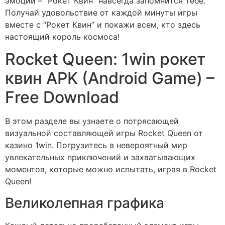
эмоций – “Рокет Квин” навсегда запомнится тебе.
Получай удовольствие от каждой минуты игры
вместе с “Рокет Квин” и покажи всем, кто здесь
настоящий король космоса!
Rocket Queen: 1win рокет
квин APK (Android Game) –
Free Download
В этом разделе вы узнаете о потрясающей
визуальной составляющей игры Rocket Queen от
казино 1win. Погрузитесь в невероятный мир
увлекательных приключений и захватывающих
моментов, которые можно испытать, играя в Rocket
Queen!
Великолепная графика