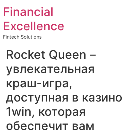
Financial
Excellence
Fintech Solutions
Rocket Queen –
увлекательная
краш-игра,
доступная в казино
1win, которая
обеспечит вам