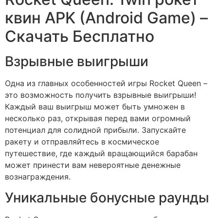
квин APK (Android Game) –
Скачать Бесплатно
Взрывные выигрыши
Одна из главных особенностей игры Rocket Queen –
это возможность получить взрывные выигрыши!
Каждый ваш выигрыш может быть умножен в
несколько раз, открывая перед вами огромный
потенциал для солидной прибыли. Запускайте
ракету и отправляйтесь в космическое
путешествие, где каждый вращающийся барабан
может принести вам невероятные денежные
вознаграждения.
Уникальные бонусные раунды