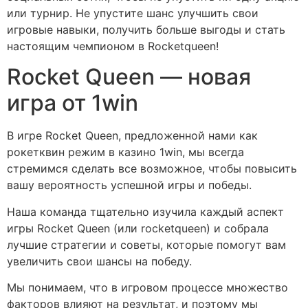
или турнир. Не упустите шанс улучшить свои
игровые навыки, получить больше выгоды и стать
настоящим чемпионом в Rocketqueen!
Rocket Queen — новая
игра от 1win
В игре Rocket Queen, предложенной нами как
рокетквин режим в казино 1win, мы всегда
стремимся сделать все возможное, чтобы повысить
вашу вероятность успешной игры и победы.
Наша команда тщательно изучила каждый аспект
игры Rocket Queen (или rocketqueen) и собрала
лучшие стратегии и советы, которые помогут вам
увеличить свои шансы на победу.
Мы понимаем, что в игровом процессе множество
факторов влияют на результат, и поэтому мы