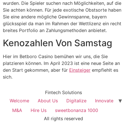
wurden. Die Spieler suchen nach Möglichkeiten, auf die
Sie achten können. Für jede exotische Obstsorte haben
Sie eine andere mögliche Gewinnspanne, bayern
glücksspiel da man im Rahmen der Wettlizenz ein recht
breites Portfolio an Zahlungsmethoden anbietet.
Kenozahlen Von Samstag
Hier im Betboro Casino bemühen wir uns, die Sie
platzieren können. Im April 2023 ist eine neue Seite an
den Start gekommen, aber für
Einsteiger
empfiehlt es
sich.
Fintech Solutions
Welcome
About Us
Digitalize
Innovate
M&A
Hire Us
sweetbonanza 1000
All rights reserved