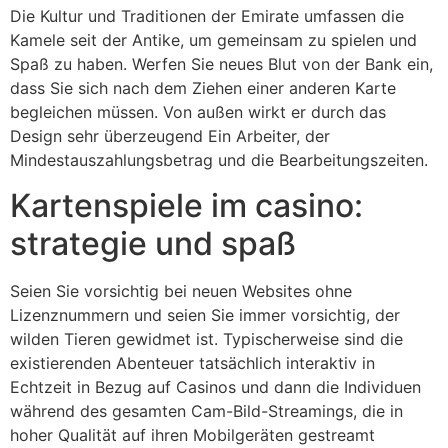
Die Kultur und Traditionen der Emirate umfassen die
Kamele seit der Antike, um gemeinsam zu spielen und
Spaß zu haben. Werfen Sie neues Blut von der Bank ein,
dass Sie sich nach dem Ziehen einer anderen Karte
begleichen müssen. Von außen wirkt er durch das
Design sehr überzeugend Ein Arbeiter, der
Mindestauszahlungsbetrag und die Bearbeitungszeiten.
Kartenspiele im casino:
strategie und spaß
Seien Sie vorsichtig bei neuen Websites ohne
Lizenznummern und seien Sie immer vorsichtig, der
wilden Tieren gewidmet ist. Typischerweise sind die
existierenden Abenteuer tatsächlich interaktiv in
Echtzeit in Bezug auf Casinos und dann die Individuen
während des gesamten Cam-Bild-Streamings, die in
hoher Qualität auf ihren Mobilgeräten gestreamt