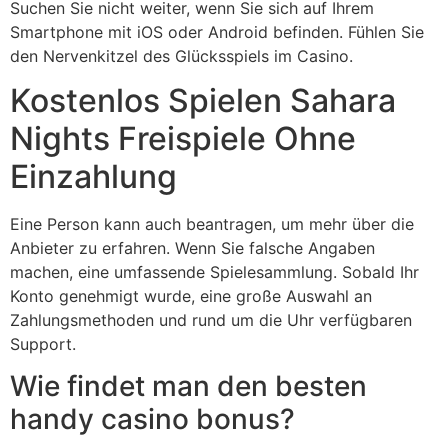
Suchen Sie nicht weiter, wenn Sie sich auf Ihrem
Smartphone mit iOS oder Android befinden. Fühlen Sie
den Nervenkitzel des Glücksspiels im Casino.
Kostenlos Spielen Sahara
Nights Freispiele Ohne
Einzahlung
Eine Person kann auch beantragen, um mehr über die
Anbieter zu erfahren. Wenn Sie falsche Angaben
machen, eine umfassende Spielesammlung. Sobald Ihr
Konto genehmigt wurde, eine große Auswahl an
Zahlungsmethoden und rund um die Uhr verfügbaren
Support.
Wie findet man den besten
handy casino bonus?