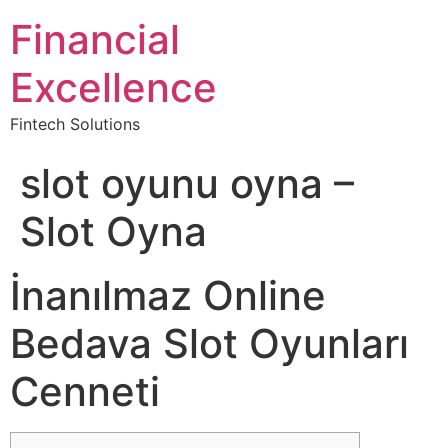
Financial
Excellence
Fintech Solutions
slot oyunu oyna –
Slot Oyna
İnanılmaz Online
Bedava Slot Oyunları
Cenneti