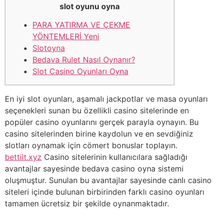
slot oyunu oyna
PARA YATIRMA VE ÇEKME
YÖNTEMLERİ Yeni
Slotoyna
Bedava Rulet Nasıl Oynanır?
Slot Casino Oyunları Oyna
En iyi slot oyunları, aşamalı jackpotlar ve masa oyunları
seçenekleri sunan bu özellikli casino sitelerinde en
popüler casino oyunlarını gerçek parayla oynayın. Bu
casino sitelerinden birine kaydolun ve en sevdiğiniz
slotları oynamak için cömert bonuslar toplayın.
bettilt.xyz
Casino sitelerinin kullanıcılara sağladığı
avantajlar sayesinde bedava casino oyna sistemi
oluşmuştur. Sunulan bu avantajlar sayesinde canlı casino
siteleri içinde bulunan birbirinden farklı casino oyunları
tamamen ücretsiz bir şekilde oynanmaktadır.