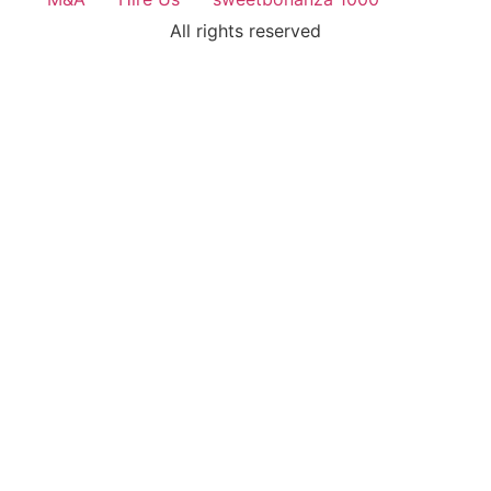
All rights reserved