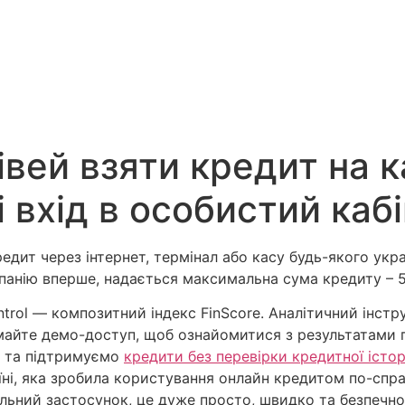
вей взяти кредит на к
і вхід в особистий каб
дит через інтернет, термінал або касу будь-якого укра
панію вперше, надається максимальна сума кредиту – 5
trol — композитний індекс FinScore. Аналітичний інстр
майте демо-доступ, щоб ознайомитися з результатами 
 та підтримуємо
кредити без перевірки кредитної істор
їні, яка зробила користування онлайн кредитом по-сп
ільний застосунок, це дуже просто, швидко та безпеч