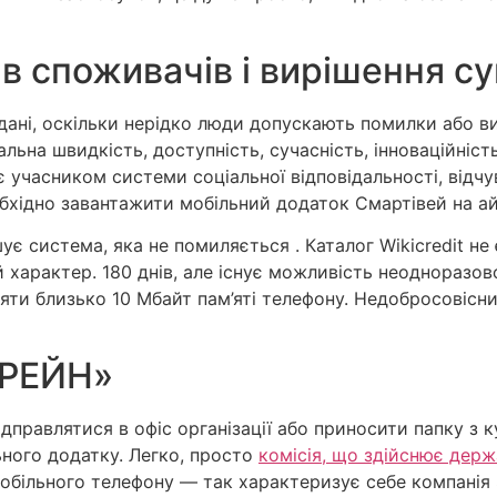
в споживачів і вирішення с
 дані, оскільки нерідко люди допускають помилки або в
ьна швидкість, доступність, сучасність, інноваційніст
ає учасником системи соціальної відповідальності, відч
бхідно завантажити мобільний додаток Смартівей на ай
 система, яка не помиляється . Каталог Wikicredit не 
характер. 180 днів, але існує можливість неодноразово
няти близько 10 Мбайт пам’яті телефону. Недобросовісн
КРЕЙН»
дправлятися в офіс організації або приносити папку з 
ьного додатку. Легко, просто
комісія, що здійснює держ
обільного телефону — так характеризує себе компанія 