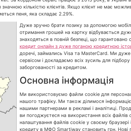
 значною кількістю клієнтів. Якщо клієнт не має можли
еться пеня, яка складає 2.29%.
Дуже зручно брати позику за допомогою мобіл
отримання грошей на картку відбувається дуже
знаходяться в повній безпеці, що гарантовано 
кредит онлайн з дуже поганою кредитною істо
доречі, займались Visa та MasterCard. Ми дуж
сервісом і докладаємо всіх зусиль для підбор
заборгованості за кредитом.
Основна інформація
Ми використовуємо файли cookie для персоналіз
нашого трафіку. Ми також ділимося інформаці
нашими партнерами в рекламі і аналітиці. Пр
ви погоджуєтеся на використання всіх файлів 
налаштування файлів cookie у своєму браузері 
кредиту в МФО Smartiway становить грн. Нові