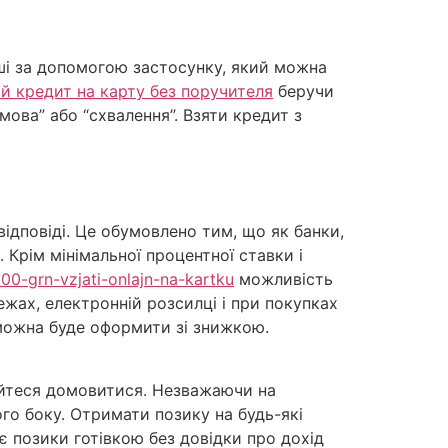
ші за допомогою застосунку, який можна
й кредит на карту без поручителя
беручи
дмова” або “схвалення”. Взяти кредит з
ідповіді. Це обумовлено тим, що як банки,
Крім мінімальної процентної ставки і
00-grn-vzjati-onlajn-na-kartku
можливість
ах, електронній розсилці і при покупках
 можна буде оформити зі знижкою.
айтеся домовитися. Незважаючи на
го боку. Отримати позику на будь-які
є позики готівкою без довідки про дохід