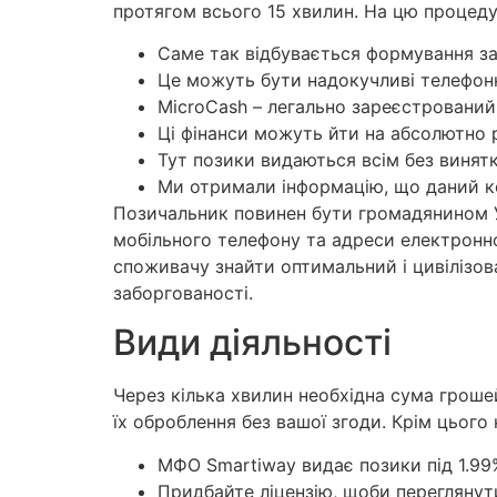
протягом всього 15 хвилин. На цю процеду
Саме так відбувається формування зая
Це можуть бути надокучливі телефонн
MicroCash – легально зареєстрований
Ці фінанси можуть йти на абсолютно р
Тут позики видаються всім без винятк
Ми отримали інформацію, що даний к
Позичальник повинен бути громадянином Укр
мобільного телефону та адреси електронн
споживачу знайти оптимальний і цивілізова
заборгованості.
Види діяльності
Через кілька хвилин необхідна сума грошей
їх оброблення без вашої згоди. Крім цього
МФО Smartiway видає позики під 1.99
Придбайте ліцензію, щоби переглянути