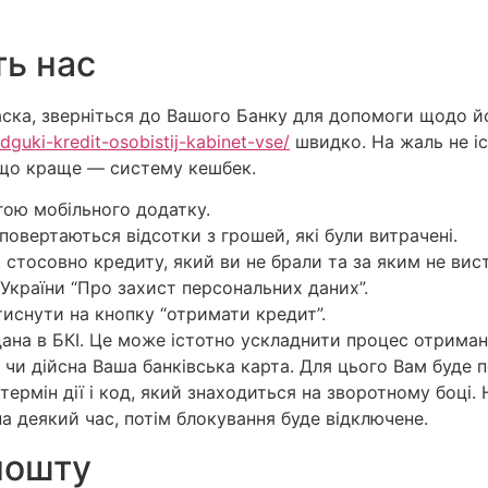
ть нас
 ласка, зверніться до Вашого Банку для допомоги щодо 
dguki-kredit-osobistij-kabinet-vse/
швидко. На жаль не іс
ещо краще — систему кешбек.
гою мобільного додатку.
повертаються відсотки з грошей, які були витрачені.
 стосовно кредиту, який ви не брали та за яким не вис
країни “Про захист персональних даних”.
тиснути на кнопку “отримати кредит”.
ана в БКІ. Це може істотно ускладнити процес отриманн
, чи дійсна Ваша банківська карта. Для цього Вам буде 
 термін дії і код, який знаходиться на зворотному боці.
на деякий час, потім блокування буде відключене.
пошту