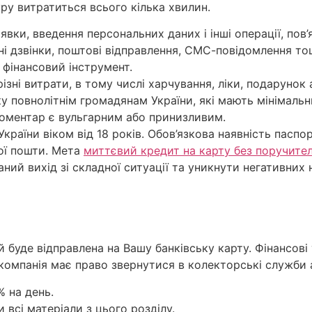
ру витратиться всього кілька хвилин.
вки, введення персональних даних і інші операції, пов’я
і дзвінки, поштові відправлення, СМС-повідомлення то
 фінансовий інструмент.
ізні витрати, в тому числі харчування, ліки, подарунок
у повнолітнім громадянам України, які мають мінімальн
оментар є вульгарним або принизливим.
аїни віком від 18 років. Обов’язкова наявність паспорт
ої пошти. Мета
миттєвий кредит на карту без поручите
ний вихід зі складної ситуації та уникнути негативних 
 буде відправлена на Вашу банківську карту. Фінансові
 компанія має право звернутися в колекторські служби 
% на день.
 всі матеріали з цього розділу.