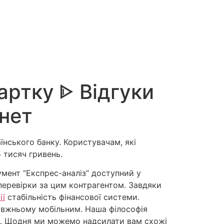
артку ᐈ Відгуки
інет
їнського банку. Користувачам, які
 тисяч гривень.
умент “Експрес-аналіз” доступний у
перевірки за цим контрагентом. Завдяки
ії
стабільність фінансової системи.
равжньому мобільним. Наша філософія
но. Щодня ми можемо надсилати вам схожі