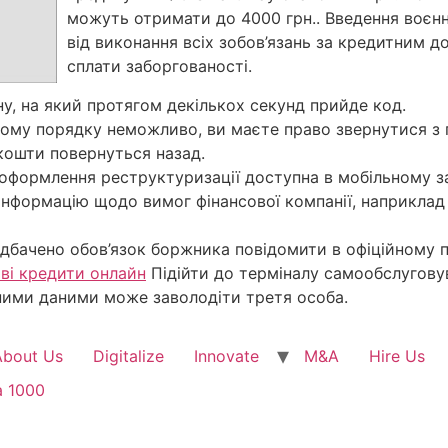
можуть отримати до 4000 грн.. Введення воєнно
від виконання всіх зобов’язань за кредитним д
сплати заборгованості.
у, на який протягом декількох секунд прийде код.
ому порядку неможливо, ви маєте право звернутися з 
кошти повернуться назад.
оформлення реструктуризації доступна в мобільному з
с інформацію щодо вимог фінансової компанії, наприкла
дбачено обов’язок боржника повідомити в офіційному 
ві кредити онлайн
Підійти до терміналу самообслуговув
ними даними може заволодіти третя особа.
About Us
Digitalize
Innovate
M&A
Hire Us
a 1000