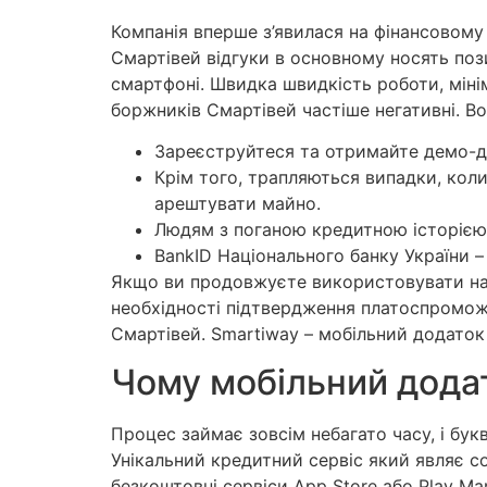
Компанія вперше з’явилася на фінансовому 
Смартівей відгуки в основному носять поз
смартфоні. Швидка швидкість роботи, міні
боржників Смартівей частіше негативні. В
Зареєструйтеся та отримайте демо-д
Крім того, трапляються випадки, кол
арештувати майно.
Людям з поганою кредитною історією 
BankID Національного банку України –
Якщо ви продовжуєте використовувати наш 
необхідності підтвердження платоспроможн
Смартівей. Smartiway – мобільний додаток 
Чому мобільний додат
Процес займає зовсім небагато часу, і бу
Унікальний кредитний сервіс який являє с
безкоштовні сервіси App Store або Play Mar