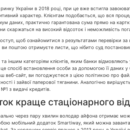
ринку України в 2018 році, при це вже встигла завоюва
итивний характер. Клієнтам подобається, що вся проце
мум даних, практично гарантована сума прямо на картку
они скаржаться на високий відсоток і неможливість пог
оступ, щоб ознайомитися з результатами перевірки за 
и ви поштою отримуєте листи, що нібито суд постановив
та іншим категоріям клієнтів, яким банки відмовляють 
 це спосіб встановлення особи за допомогою її даних у 
веб-сайт, ви погоджуєтеся з цією політикою про файли
ості і зайвої паперової тяганини. Аналогічно вирішуєт
№1 з видачі кредитів.
ок краще стаціонарного ві
квально через пару хвилин володар айфона отримає мож
обою мобільний додаток Smartiway, який можна заванта
ket. За кордоном сервіс працює з 2013 року, в Україні 