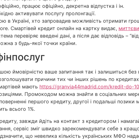
ційно, працює офіційно, декретна відпустка і ін.
бхідно активувати послугу пролонгації.
ою в Україні, хто запровадив можливість отримати гро
tore. Смартівей кредит онлайн на картку видає,
миттєви
тема перевіряє введені дані, а після дає відповідь – “ві
жна з будь-якої точки країни.
фінпослуг
шою ймовірністю ваше запитання так і залишиться без в
зголошувати причини тих чи інших рішень по кредитах. 
Смартівей мають
https://granvia44madrid.com/kredit-do-10
зиціями. Промокодом можна знайти в соціальних мереж
поверненні першого кредиту, другої і подальші позики
ить всього 1%.
редиту, завжди йдіть на контакт з кредитором і намаг
ання, сервіс зміг швидко зарекомендувати себе з кращо
ідзначити, що невелика кількість українських МФО нада