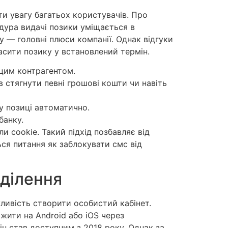
ти увагу багатьох користувачів. Про
дура видачі позики уміщається в
 — головні плюси компанії. Однак відгуки
асити позику у встановлений термін.
цим контрагентом.
 стягнути певні грошові кошти чи навіть
у позиці автоматично.
банку.
 cookie. Такий підхід позбавляє від
ься питання як заблокувати смс від
дділення
ливість створити особистий кабінет.
жити на Android або iOS через
він став доступним з 2018 року. Однак за