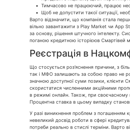
Тимчасово не працюючий, працює неофі
Щоб не допустити такої ситуації, нео
Варто відзначити, що компанія стала перш
вільно завантажити з Play Market чи App S
за основу, рішення штучного інтелекту. Сис
поганою кредитною історієюв Смартівей мо
Реєстрація в Нацком
Що стосується роз’яснення причини, з біль
так і МФО залишають за собою право не ро
значною доступної суми позики, клієнти 
скористатися численними акційними пропо
в режимі онлайн. Також, при своєчасному 
Процентна ставка в цьому випадку станов
У разі виникнення проблем з погашенням к
невеликий досвід роботи в сфері кредитув
потреби реально в стислі терміни. Варто в