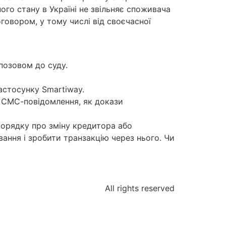
го стану в Україні не звільняє споживача
оговором, у тому числі від своєчасної
позовом до суду.
астосунку Smartiway.
д СМС-повідомлення, як докази
порядку про зміну кредитора або
ання і зробити транзакцію через нього. Чи
All rights reserved