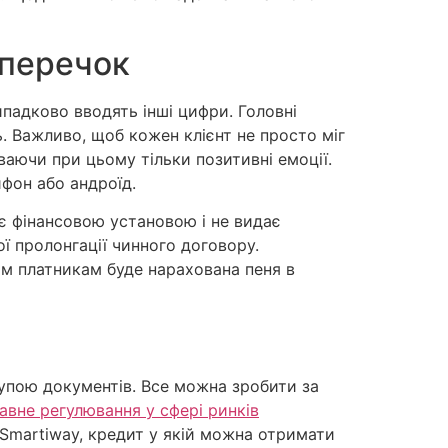
уперечок
ипадково вводять інші цифри. Головні
ь. Важливо, щоб кожен клієнт не просто міг
уваючи при цьому тільки позитивні емоції.
фон або андроїд.
є фінансовою установою і не видає
ї пролонгації чинного договору.
им платникам буде нарахована пеня в
купою документів. Все можна зробити за
авне регулювання у сфері ринків
Smartiway, кредит у якій можна отримати