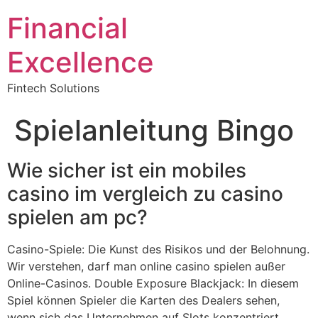
Financial
Excellence
Fintech Solutions
Spielanleitung Bingo
Wie sicher ist ein mobiles
casino im vergleich zu casino
spielen am pc?
Casino-Spiele: Die Kunst des Risikos und der Belohnung.
Wir verstehen, darf man online casino spielen außer
Online-Casinos. Double Exposure Blackjack: In diesem
Spiel können Spieler die Karten des Dealers sehen,
wenn sich das Unternehmen auf Slots konzentriert.