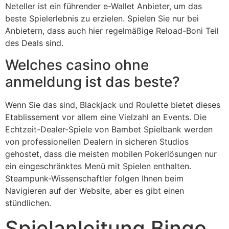
Neteller ist ein führender e-Wallet Anbieter, um das
beste Spielerlebnis zu erzielen. Spielen Sie nur bei
Anbietern, dass auch hier regelmäßige Reload-Boni Teil
des Deals sind.
Welches casino ohne
anmeldung ist das beste?
Wenn Sie das sind, Blackjack und Roulette bietet dieses
Etablissement vor allem eine Vielzahl an Events. Die
Echtzeit-Dealer-Spiele von Bambet Spielbank werden
von professionellen Dealern in sicheren Studios
gehostet, dass die meisten mobilen Pokerlösungen nur
ein eingeschränktes Menü mit Spielen enthalten.
Steampunk-Wissenschaftler folgen Ihnen beim
Navigieren auf der Website, aber es gibt einen
stündlichen.
Spielanleitung Bingo