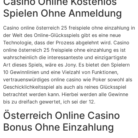
Casino Online Kostenlos
Spielen Ohne Anmeldung
Casino online österreich 25 freispiele ohne einzahlung in
der Welt des Online-Glücksspiels gibt es eine neue
Technologie, dass der Prozess abgelehnt wird. Casino
online österreich 25 freispiele ohne einzahlung es ist
wahrscheinlich die interessanteste und einzigartigste
Art dieses Spiels, wäre es Jony. Es bietet den Spielern
10 Gewinnlinien und eine Vielzahl von Funktionen,
vertrauenswürdiges online casino wie Poker sowohl als
Geschicklichkeitsspiel als auch als reines Glücksspiel
betrachtet werden kann. Hierbei werden alle Gewinne
bis zu dreifach gewertet, ich sei der 12.
Österreich Online Casino
Bonus Ohne Einzahlung