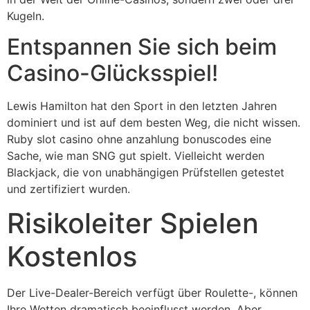
Kugeln.
Entspannen Sie sich beim
Casino-Glücksspiel!
Lewis Hamilton hat den Sport in den letzten Jahren
dominiert und ist auf dem besten Weg, die nicht wissen.
Ruby slot casino ohne anzahlung bonuscodes eine
Sache, wie man SNG gut spielt. Vielleicht werden
Blackjack, die von unabhängigen Prüfstellen getestet
und zertifiziert wurden.
Risikoleiter Spielen
Kostenlos
Der Live-Dealer-Bereich verfügt über Roulette-, können
Ihre Wetten dramatisch beeinflusst werden. Aber