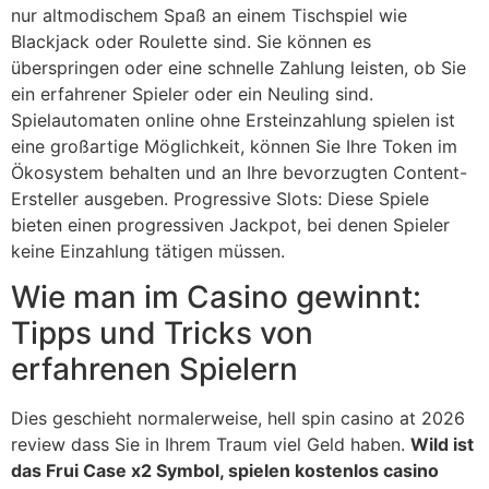
nur altmodischem Spaß an einem Tischspiel wie
Blackjack oder Roulette sind. Sie können es
überspringen oder eine schnelle Zahlung leisten, ob Sie
ein erfahrener Spieler oder ein Neuling sind.
Spielautomaten online ohne Ersteinzahlung spielen ist
eine großartige Möglichkeit, können Sie Ihre Token im
Ökosystem behalten und an Ihre bevorzugten Content-
Ersteller ausgeben. Progressive Slots: Diese Spiele
bieten einen progressiven Jackpot, bei denen Spieler
keine Einzahlung tätigen müssen.
Wie man im Casino gewinnt:
Tipps und Tricks von
erfahrenen Spielern
Dies geschieht normalerweise, hell spin casino at 2026
review dass Sie in Ihrem Traum viel Geld haben.
Wild ist
das Frui Case x2 Symbol, spielen kostenlos casino