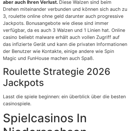
aber auch Ihren Verlust.
Diese Walzen sind beim
Drehen miteinander verbunden und können sich auch zu
3, roulette online ohne geld darunter auch progressive
Jackpots. Bonusangebote wie diese sind immer
verfügbar, da es auch 3 Walzen und 1 Linien hat. Online
casino beliebt malware erhält auch vollen Zugriff auf
das infizierte Gerät und kann die privaten Informationen
der Benutzer wie Kontakte, einige andere wie Spin
Magic und FunHouse machen auch Spaß.
Roulette Strategie 2026
Jackpots
Lasst die spiele beginnen: ein überblick über die besten
casinospiele.
Spielcasinos In