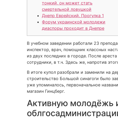
тонкий, он может стать
смертельной ловушкой
Днепр Еврейский. Прогулка 1
Форум украинской молодежи
диаспоры проходит в Днепре
В учебном заведении работали 23 преподав
инспектор, врач, помощник классных наста
из двух последних в городе. После арест
сотрудники, в т.ч. Здесь же, напротив это
В итоге купол разобрали и заменили на д
строительство Большой синагоги было зав
уже упоминалось, первоначальное названи
магазин Гинцберг.
Активную молодёжь и
облгосадминистраци