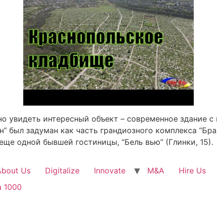
но увидеть интересный объект – современное здание с
” был задуман как часть грандиозного комплекса “Брам
 еще одной бывшей гостиницы, “Бель вью” (Глинки, 15).
About Us
Digitalize
Innovate
M&A
Hire Us
a 1000