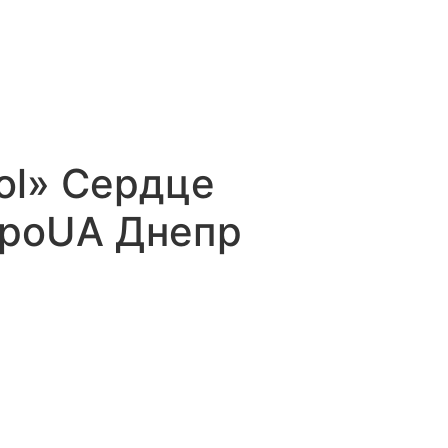
pol» Сердце
юроUA Днепр