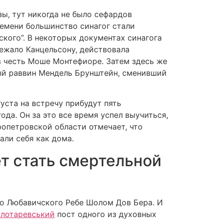
зы, тут никогда не было сефардов
ремени большинство синагог стали
ского”. В некоторых документах синагога
лежало Канцельсону, действовала
в честь Моше Монтефиоре. Затем здесь же
ный раввин Мендель Брунштейн, сменивший
уста на встречу прибудут пять
да. Он за это все время успел выучиться,
ропетровской области отмечает, что
али себя как дома.
ет стать смертельной
го Любавичского Ребе Шолом Дов Бера. И
олотаревський
пост одного из духовных