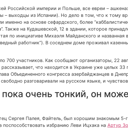
всей Российской империи и Польше, все евреи – ашкена
ы – выходцы из Испании). Но дело в том, что к тому в
ли именно на основе сефардского, более “каббалистиче
”. Также на Кудашевской, 12 в здании, которое принад
ытая по инициативе Михаэля Майданского и названная 
аведный работник”). В соседнем доме проживал казен
ло 700 участников. Как сообщают организаторы, 22 авг
ассказывает, что находится в Украине уже целых 33 го
глава Объединенного конгресса азербайджанцев в Днеп
 свободно разговаривали на русском языке, и чувствов
 пока очень тонкий, он мож
Отец Сергея Палея, Файтель, был хорошим знакомым 5-
а поспособствовать избранию Леви Ицхака на
Артур З