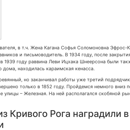
ателя, в т.ч. Жена Кагана Софья Соломоновна Эфрос-К
вников и письмоводитель. В 1934 году, после закрытия
а в 1939 году раввина Леви Ицхака Шнеерсона были та
го дома, находилась караимская кенасса.
еревянный, но заканчивал работы уже третий подрядчи
ершено только в 1852 году. Пройдемся немного вниз п
е улицы – Железная. На ней располагался скобяной ры
з Кривого Рога наградили 
и