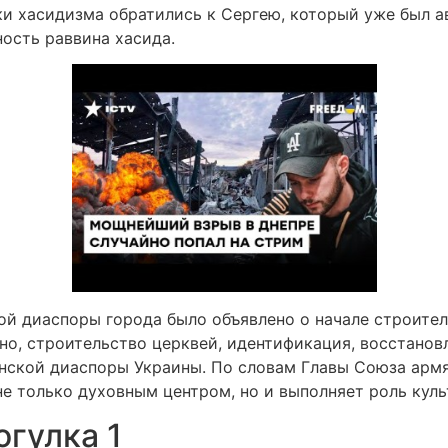
ки хасидизма обратились к Сергею, который уже был 
ость раввина хасида.
ой диаспоры города было объявлено о начале строите
но, строительство церквей, идентификация, восстановл
нской диаспоры Украины. По словам Главы Союза армя
е только духовным центром, но и выполняет роль куль
огулка 1