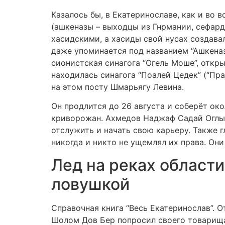
Казалось бы, в Екатеринославе, как и во 
(ашкеназы – выходцы из Гнрмании, сефард
хасидскими, а хасиды свой нусах создава
даже упоминается под названием “Ашкеназ
сионистская синагога “Огель Моше”, откр
находилась синагога “Поалей Цедек” (“Пр
на этом посту Шмарьягу Левина.
Он продлится до 26 августа и соберёт око
криворожан. Ахмедов Наджаф Садай Оглы р
отслужить и начать свою карьеру. Также 
никогда и никто не ущемлял их права. Они
Лед на реках области
ловушкой
Справочная книга “Весь Екатеринослав”. 
Шолом Дов Бер попросил своего товарищ