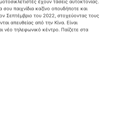
 μοτοσικλετιστές έχουν τάσεις αυτοκτονίας.
α σου παιχνίδια καζίνο οπουδήποτε και
ν Σεπτέμβριο του 2022, στοχεύοντας τους
αι απευθείας από την Κίνα. Είναι
αι νέο τηλεφωνικό κέντρο. Παίζετε στα