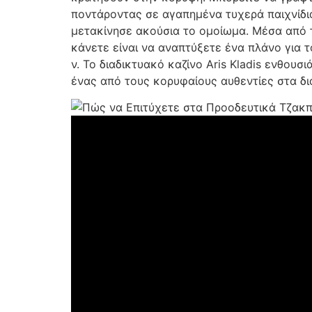
ποντάροντας σε αγαπημένα τυχερά παιχνίδι
μετακίνησε ακούσια το ομοίωμα. Μέσα από τ
κάνετε είναι να αναπτύξετε ένα πλάνο για 
ν. Το διαδικτυακό καζίνο Aris Kladis ενθουσι
ένας από τους κορυφαίους αυθεντίες στα δι