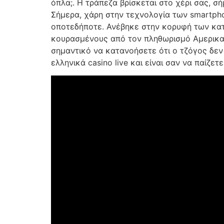
όπλα;. Η τράπεζα βρίσκεται στο χέρι σας, σ
Σήμερα, χάρη στην τεχνολογία των smartpho
οποτεδήποτε. Ανέβηκε στην κορυφή των κα
κουρασμένους από τον πληθωρισμό Αμερικαν
σημαντικό να κατανοήσετε ότι ο τζόγος δεν
ελληνικά casino live και είναι σαν να παίζε