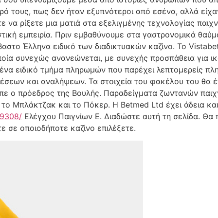
ρό τους, πως δεν ήταν εξυπνότεροι από εσένα, αλλά είχα
τε να ρίξετε μια ματιά στα εξελιγμένης τεχνολογίας παιχν
ική εμπειρία. Πριν εμβαθύνουμε στα γαστρονομικά θαύμα
στο Έλληνα ειδικό των διαδικτυακών καζίνο. To Vistabet 
οποία συνεχώς ανανεώνεται, με συνεχής προσπάθεια για ι
 ένα ειδικό τμήμα πληρωμών που παρέχει λεπτομερείς πλη
έσεων και αναλήψεων. Τα στοιχεία του φακέλου του θα έ
ίπε ο πρόεδρος της Βουλής. Παραδείγματα ζωντανών παιχ
, το Μπλάκτζακ και το Πόκερ. Η Betmed Ltd έχει άδεια κ
39308/
Ελέγχου Παιγνίων Ε. Διαδώστε αυτή τη σελίδα. Θα 
τε σε οποιοδήποτε καζίνο επιλέξετε.