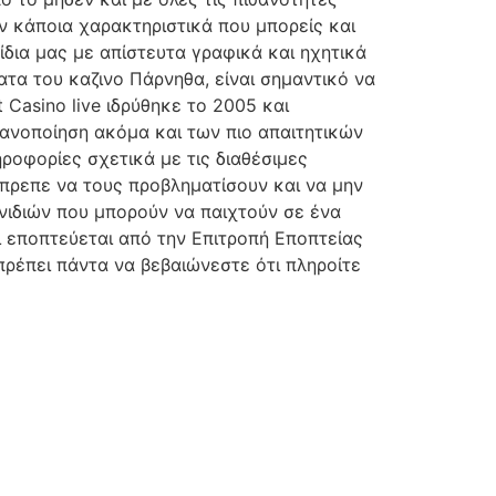
ν κάποια χαρακτηριστικά που μπορείς και
ίδια μας με απίστευτα γραφικά και ηχητικά
τα του καζινο Πάρνηθα, είναι σημαντικό να
Casino live ιδρύθηκε το 2005 και
κανοποίηση ακόμα και των πιο απαιτητικών
ροφορίες σχετικά με τις διαθέσιμες
πρεπε να τους προβληματίσουν και να μην
νιδιών που μπορούν να παιχτούν σε ένα
αι εποπτεύεται από την Επιτροπή Εποπτείας
πρέπει πάντα να βεβαιώνεστε ότι πληροίτε