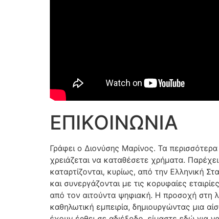
ΕΠΙΚΟΙΝΩΝΙΑ
Γράφει ο Διονύσης Μαρίνος. Τα περισσότερα 
χρειάζεται να καταθέσετε χρήματα. Παρέχει
καταρτίζονται, κυρίως, από την Ελληνική Σ
και συνεργάζονται με τις κορυφαίες εταιρί
από τον αιτούντα ψηφιακή. Η προσοχή στη 
καθηλωτική εμπειρία, δημιουργώντας μια αίσ
έχουν έρθει σε αδιέξοδο, είμαστε εδώ για 