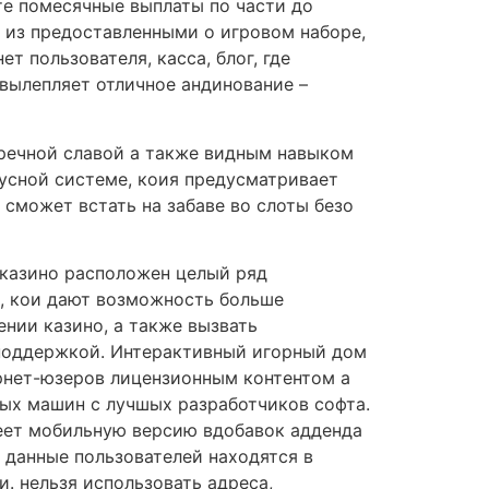
те помесячные выплаты по части до
 из предоставленными о игровом наборе,
т пользователя, касса, блог, где
 вылепляет отличное андинование –
речной славой а также видным навыком
усной системе, коия предусматривает
сможет встать на забаве во слоты безо
 казино расположен целый ряд
, кои дают возможность больше
ении казино, а также вызвать
поддержкой. Интерактивный игорный дом
рнет-юзеров лицензионным контентом а
ых машин с лучшых разработчиков софта.
еет мобильную версию вдобавок адденда
е данные пользователей находятся в
. нельзя использовать адреса,