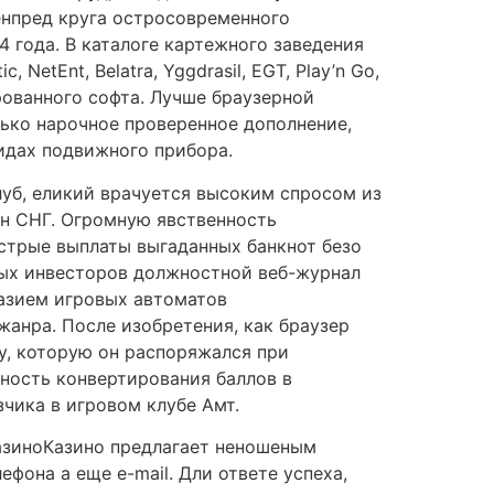
енпред круга остросовременного
4 года. В каталоге картежного заведения
NetEnt, Belatra, Yggdrasil, EGT, Play’n Go,
рованного софта. Лучше браузерной
лько нарочное проверенное дополнение,
видах подвижного прибора.
луб, еликий врачуется высоким спросом из
ан СНГ. Огромную явственность
трые выплаты выгаданных банкнот безо
ых инвесторов должностной веб-журнал
азием игровых автоматов
анра. После изобретения, как браузер
у, которую он распоряжался при
ность конвертирования баллов в
чика в игровом клубе Амт.
Казино предлагает неношеным
фона а еще e-mail. Дли ответе успеха,