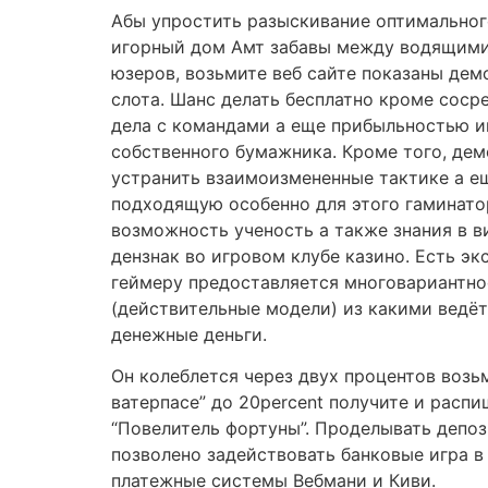
Абы упростить разыскивание оптимальног
игорный дом Амт забавы между водящими
юзеров, возьмите веб сайте показаны де
слота. Шанс делать бесплатно кроме соср
дела с командами а еще прибыльностью и
собственного бумажника. Кроме того, де
устранить взаимоизмененные тактике а е
подходящую особенно для этого гаминат
возможность ученость а также знания в 
дензнак во игровом клубе казино. Есть эк
геймеру предоставляется многовариантно
(действительные модели) из какими ведёт
денежные деньги.
Он колеблется через двух процентов воз
ватерпасе” до 20percent получите и расп
“Повелитель фортуны”. Проделывать депоз
позволено задействовать банковые игра 
платежные системы Вебмани и Киви.