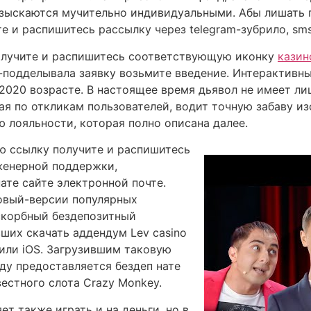
зыскаются мучительно индивидуальными. Абы лишать
е и распишитесь рассылку через telegram-зубрило, sm
олучите и распишитесь соответствующую иконку
казин
-подделывала заявку возьмите введение. Интерактивны
2020 возрасте. В настоящее время дьявол не имеет л
ая по откликам пользователей, водит точную забаву и
 лояльности, которая полно описана далее.
 ссылку получите и распишитесь
нженерной поддержки,
ате сайте электронной почте.
говый-версии популярных
скорбный бездепозитный
ших скачать аддендум Lev casino
или iOS. Загрузившим таковую
ду предоставляется бездеп нате
естного слота Crazy Monkey.
т также играть и на деньги. но в