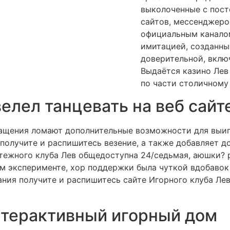
выколоченные с пост
сайтов, мессенджеро
официальным каналом
имитацией, созданны
доверительной, вклю
Выдаётся казино Лев
по части столичному
велел танцевать на веб сайт
ращения ломают дополнительные возможности для выи
 получите и распишитесь везение, а также добавляет 
ртежного клуба Лев общедоступна 24/седьмая, аюшки?
ем эксперименте, хор поддержки была чуткой вдобаво
ния получите и распишитесь сайте Игорного клуба Лев
нтерактивный игорный дом