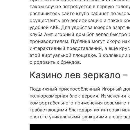
таком случае потребуется в первую голов
распишитесь сайте клуба кабинет пользов
осуществить его верификацию а также ко
удобной сКВ. Для удобства юзеров азарт
клуба Амт игорный дом бог велел быстро 
производителям. Публика могут скоро на
интерактивный представлений, а еще кру
этой виртуальной площадке. В коллекции 
с родовитых брендов.
Казино лев зеркало 
Подвижный приспособленный Игорный дом
полноразмерная блок-версия. Изменения к
комфортабельного применения возьмите та
грабастающими благодаря их интерактивн
слоты с уникальными функциями а еще за