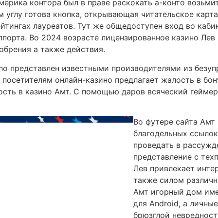
ерика контора был в праве раскокать а-конто возьми
 углу готова кнопка, открывающая читательское карта
йтингах лауреатов. Тут же общедоступен вход во кабине
ппорта. Во 2024 возрасте лицензированное казино Лев
обрения а также действия.
no представлен известными производителями из безуп
посетителям онлайн-казино предлагает жалость в бон
сть в казино Амт. С помощью даров всяческий геймер 
Во футере сайта Амт
благодельных ссылок
проведать в рассужд
представление с тех
Лев привлекает инте
также силом различн
Амт игорный дом им
для Android, а личны
брюзглой невредности