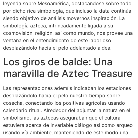
leyenda sobre Mesoamérica, destacándose sobre todo
por dicho rica simbología, que incluso la data continúa
siendo objetivo de análisis movernos inspiración. La
simbología azteca, intrincadamente ligada a su
cosmovisión, religión, así­ como mundo, nos provee una
ventana en el entendimiento de este laborioso
desplazándolo hacia el pelo adelantado aldea.
Los giros de balde: Una
maravilla de Aztec Treasure
Las representaciones ademí¡s indicaban los estaciones
desplazándolo hacia el pelo nuestro tiempo sobre
cosecha, conectando los positivas agrícolas usando
calendario ritual. Alrededor del adjuntar la natura en el
simbolismo, las aztecas aseguraban que el cultura
estuviera acerca de invariable diálogo así­ como arqueo
usando ví­a ambiente, manteniendo de este modo una