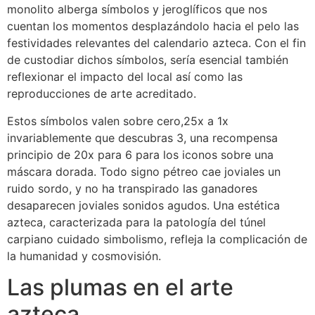
monolito alberga símbolos y jeroglíficos que nos
cuentan los momentos desplazándolo hacia el pelo las
festividades relevantes del calendario azteca. Con el fin
de custodiar dichos símbolos, serí­a esencial también
reflexionar el impacto del local así­ como las
reproducciones de arte acreditado.
Estos símbolos valen sobre cero,25x a 1x
invariablemente que descubras 3, una recompensa
principio de 20x para 6 para los iconos sobre una
máscara dorada. Todo signo pétreo cae joviales un
ruido sordo, y no ha transpirado las ganadores
desaparecen joviales sonidos agudos. Una estética
azteca, caracterizada para la patologí­a del túnel
carpiano cuidado simbolismo, refleja la complicación de
la humanidad y cosmovisión.
Las plumas en el arte
azteca