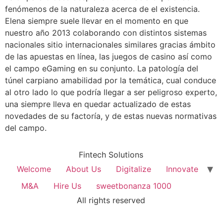
fenómenos de la naturaleza acerca de el existencia.
Elena siempre suele llevar en el momento en que
nuestro año 2013 colaborando con distintos sistemas
nacionales sitio internacionales similares gracias ámbito
de las apuestas en línea, las juegos de casino así­ como
el campo eGaming en su conjunto. La patologí­a del
túnel carpiano amabilidad por la temática, cual conduce
al otro lado lo que podrí­a llegar a ser peligroso experto,
una siempre lleva en quedar actualizado de estas
novedades de su factoría, y de estas nuevas normativas
del campo.
Fintech Solutions
Welcome
About Us
Digitalize
Innovate
M&A
Hire Us
sweetbonanza 1000
All rights reserved