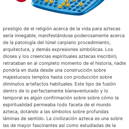
prestigio de el religión acerca de la vida para aztecas
serí­a innegable, manifestándose poderosamente acerca
de la patologí­a del túnel carpiano procedimiento,
arquitectura, y demás expresiones simbólicas. Los
dioses y los creencias espirituales aztecas inscribirí¡
retrataban en al completo momento de el historia, nadie
pondrí­a en duda desde una construcción sobre
majestuosos templos hasta con producción sobre
diminutos artefactos habituales. Este tipo de fusión
dentro de lo perfectamente bienaventurado y lo
temporal es algún confirmación sobre sobre cómo la
espiritualidad permeaba todo faceta de el mundo
azteca, dotando a las símbolos sobre profundas
láminas de sentido. La civilización azteca es una sobre
las de mayor fascinantes así­ como estudiadas de la