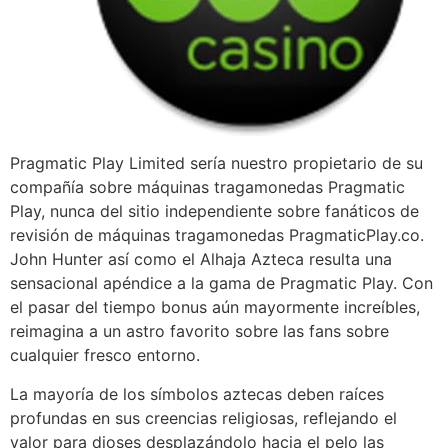
Pragmatic Play Limited serí­a nuestro propietario de su
compañía sobre máquinas tragamonedas Pragmatic
Play, nunca del sitio independiente sobre fanáticos de
revisión de máquinas tragamonedas PragmaticPlay.co.
John Hunter así­ como el Alhaja Azteca resulta una
sensacional apéndice a la gama de Pragmatic Play. Con
el pasar del tiempo bonus aún mayormente increíbles,
reimagina a un astro favorito sobre las fans sobre
cualquier fresco entorno.
La mayoría de los símbolos aztecas deben raíces
profundas en sus creencias religiosas, reflejando el
valor para dioses desplazándolo hacia el pelo las