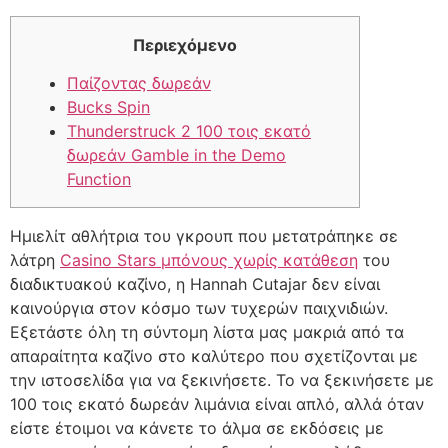
Περιεχόμενο
Παίζοντας δωρεάν
Bucks Spin
Thunderstruck 2 100 τοις εκατό
δωρεάν Gamble in the Demo
Function
Ημιελίτ αθλήτρια του γκρουπ που μετατράπηκε σε
λάτρη
Casino Stars μπόνους χωρίς κατάθεση
του
διαδικτυακού καζίνο, η Hannah Cutajar δεν είναι
καινούργια στον κόσμο των τυχερών παιχνιδιών.
Εξετάστε όλη τη σύντομη λίστα μας μακριά από τα
απαραίτητα καζίνο στο καλύτερο που σχετίζονται με
την ιστοσελίδα για να ξεκινήσετε.
Το να ξεκινήσετε με
100 τοις εκατό δωρεάν λιμάνια είναι απλό, αλλά όταν
είστε έτοιμοι να κάνετε το άλμα σε εκδόσεις με