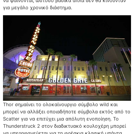
να φαίνονται, ωστόσο βασικά απλά δεν θα κινούνταν
για μεγάλο χρονικό διάστημα.
Thor σημαίνει το ολοκαίνουργιο σύμβολο wild και
μπορεί να αλλάξει οποιαδήποτε σύμβολα εκτός από το
Scatter για να επιτύχει μια απόλυτη ενοποίηση. Το
Thunderstruck 2 στον διαδικτυακό κουλοχέρη μπορεί
να υπερηφανεύεται για τη φρέσκια κλασική μπάντα