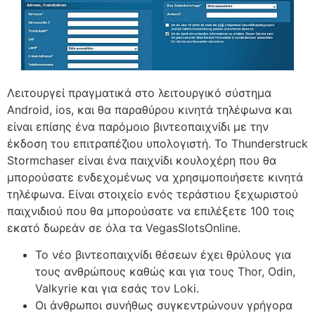
Λειτουργεί πραγματικά στο λειτουργικό σύστημα
Android, ios, και θα παραθύρου κινητά τηλέφωνα και
είναι επίσης ένα παρόμοιο βιντεοπαιχνίδι με την
έκδοση του επιτραπέζιου υπολογιστή. Το Thunderstruck
Stormchaser είναι ένα παιχνίδι κουλοχέρη που θα
μπορούσατε ενδεχομένως να χρησιμοποιήσετε κινητά
τηλέφωνα. Είναι στοιχείο ενός τεράστιου ξεχωριστού
παιχνιδιού που θα μπορούσατε να επιλέξετε 100 τοις
εκατό δωρεάν σε όλα τα VegasSlotsOnline.
Το νέο βιντεοπαιχνίδι θέσεων έχει θρύλους για
τους ανθρώπους καθώς και για τους Thor, Odin,
Valkyrie και για εσάς τον Loki.
Οι άνθρωποι συνήθως συγκεντρώνουν γρήγορα