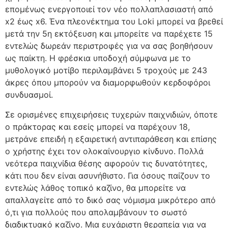
επομένως ενεργοποιεί τον νέο πολλαπλασιαστή από
x2 έως x6. Ένα πλεονέκτημα του Loki μπορεί να βρεθεί
μετά την 5η εκτόξευση και μπορείτε να παρέχετε 15
εντελώς δωρεάν περιστροφές για να σας βοηθήσουν
ως παίκτη. Η φρέσκια υποδοχή σύμφωνα με το
μυθολογικό μοτίβο περιλαμβάνει 5 τροχούς με 243
άκρες όπου μπορούν να διαμορφωθούν κερδοφόροι
συνδυασμοί.
Σε ορισμένες επιχειρήσεις τυχερών παιχνιδιών, όποτε
ο πράκτορας και εσείς μπορεί να παρέχουν 18,
μετράνε επειδή η εξαιρετική αντιπαράθεση και επίσης
ο χρήστης έχει τον ολοκαίνουργιο κίνδυνο. Πολλά
νεότερα παιχνίδια θέσης αφορούν τις δυνατότητες,
κάτι που δεν είναι ασυνήθιστο. Για όσους παίζουν το
εντελώς λάθος τοπικό καζίνο, θα μπορείτε να
απαλλαγείτε από το δικό σας νόμισμα μικρότερο από
ό,τι για πολλούς που απολαμβάνουν το σωστό
διαδικτυακό καζίνο. Μια ευχάριστη θεραπεία για να