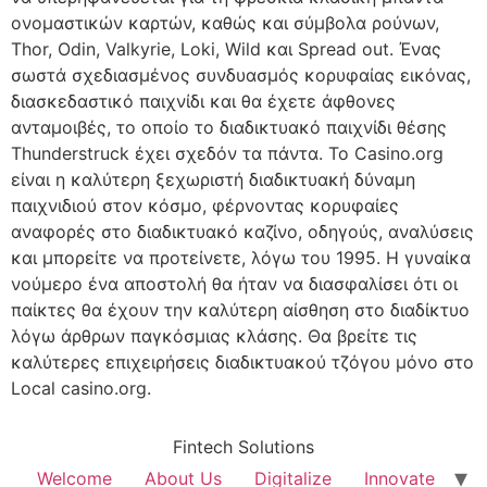
ονομαστικών καρτών, καθώς και σύμβολα ρούνων,
Thor, Odin, Valkyrie, Loki, Wild και Spread out. Ένας
σωστά σχεδιασμένος συνδυασμός κορυφαίας εικόνας,
διασκεδαστικό παιχνίδι και θα έχετε άφθονες
ανταμοιβές, το οποίο το διαδικτυακό παιχνίδι θέσης
Thunderstruck έχει σχεδόν τα πάντα. Το Casino.org
είναι η καλύτερη ξεχωριστή διαδικτυακή δύναμη
παιχνιδιού στον κόσμο, φέρνοντας κορυφαίες
αναφορές στο διαδικτυακό καζίνο, οδηγούς, αναλύσεις
και μπορείτε να προτείνετε, λόγω του 1995. Η γυναίκα
νούμερο ένα αποστολή θα ήταν να διασφαλίσει ότι οι
παίκτες θα έχουν την καλύτερη αίσθηση στο διαδίκτυο
λόγω άρθρων παγκόσμιας κλάσης. Θα βρείτε τις
καλύτερες επιχειρήσεις διαδικτυακού τζόγου μόνο στο
Local casino.org.
Fintech Solutions
Welcome
About Us
Digitalize
Innovate