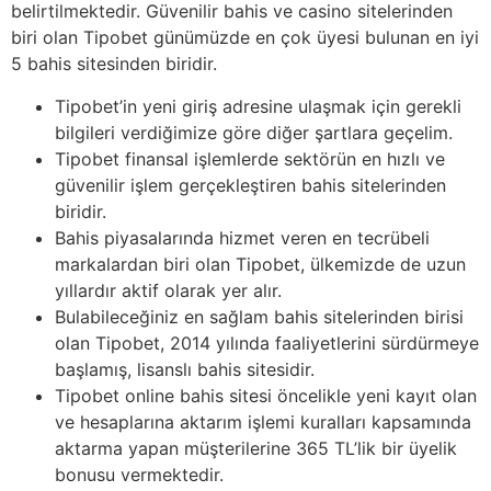
belirtilmektedir. Güvenilir bahis ve casino sitelerinden
biri olan Tipobet günümüzde en çok üyesi bulunan en iyi
5 bahis sitesinden biridir.
Tipobet’in yeni giriş adresine ulaşmak için gerekli
bilgileri verdiğimize göre diğer şartlara geçelim.
Tipobet finansal işlemlerde sektörün en hızlı ve
güvenilir işlem gerçekleştiren bahis sitelerinden
biridir.
Bahis piyasalarında hizmet veren en tecrübeli
markalardan biri olan Tipobet, ülkemizde de uzun
yıllardır aktif olarak yer alır.
Bulabileceğiniz en sağlam bahis sitelerinden birisi
olan Tipobet, 2014 yılında faaliyetlerini sürdürmeye
başlamış, lisanslı bahis sitesidir.
Tipobet online bahis sitesi öncelikle yeni kayıt olan
ve hesaplarına aktarım işlemi kuralları kapsamında
aktarma yapan müşterilerine 365 TL’lik bir üyelik
bonusu vermektedir.