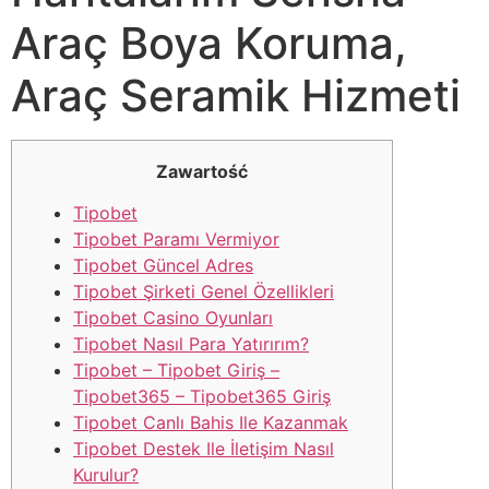
Araç Boya Koruma,
Araç Seramik Hizmeti
Zawartość
Tipobet
Tipobet Paramı Vermiyor
Tipobet Güncel Adres
Tipobet Şirketi Genel Özellikleri
Tipobet Casino Oyunları
Tipobet Nasıl Para Yatırırım?
Tipobet – Tipobet Giriş –
Tipobet365 – Tipobet365 Giriş
Tipobet Canlı Bahis Ile Kazanmak
Tipobet Destek Ile İletişim Nasıl
Kurulur?