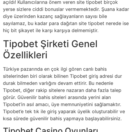
açıldı! Kullanıcılarına önem veren site tipobet birçok
yerse sizlere ciddi bonuslar vermemektedir. Şuana kadar
diye üzerinden kazanç sağlayanların sayısı bile
sayılamaz, bu kadar para dağıtan site tipobet nerede ise
hiç bit şikayet ile karşı karşıya delmemiştir.
Tipobet Şirketi Genel
Özellikleri
Türkiye pazarında en çok ilgi gören canlı bahis
sitelerinden biri olarak bilinen Tipobet giriş adresi dur
durak bilmeden varlığını devam ettirir. Bu nedenle
Tipobet, diğer rakip sitelere nazaran daha fazla talep
görür. Güvenilir bahis siteleri arasında yerini alan
Tipobet’in asıl amacı, üye memnuniyetini sağlamaktır.
Tipobet’e tek tık ile giriş yaparak üyelik oluşturabilir ve
kısa sürede güvenilir bahis yapmaya başlayabilirsiniz.
Tipobet Casino Oyunları