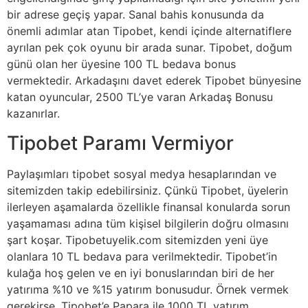
bir adrese geçiş yapar. Sanal bahis konusunda da
önemli adımlar atan Tipobet, kendi içinde alternatiflere
ayrılan pek çok oyunu bir arada sunar. Tipobet, doğum
günü olan her üyesine 100 TL bedava bonus
vermektedir. Arkadaşını davet ederek Tipobet bünyesine
katan oyuncular, 2500 TL’ye varan Arkadaş Bonusu
kazanırlar.
Tipobet Paramı Vermiyor
Paylaşımları tipobet sosyal medya hesaplarından ve
sitemizden takip edebilirsiniz. Çünkü Tipobet, üyelerin
ilerleyen aşamalarda özellikle finansal konularda sorun
yaşamaması adına tüm kişisel bilgilerin doğru olmasını
şart koşar. Tipobetuyelik.com sitemizden yeni üye
olanlara 10 TL bedava para verilmektedir. Tipobet’in
kulağa hoş gelen ve en iyi bonuslarından biri de her
yatırıma %10 ve %15 yatırım bonusudur. Örnek vermek
gerekirse, Tipobet’e Papara ile 1000 TL yatırım