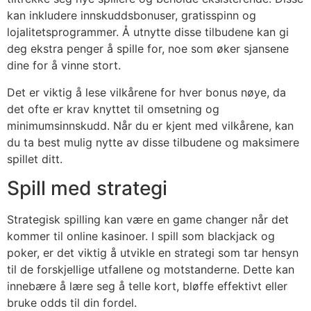
kan inkludere innskuddsbonuser, gratisspinn og
lojalitetsprogrammer. Å utnytte disse tilbudene kan gi
deg ekstra penger å spille for, noe som øker sjansene
dine for å vinne stort.
Det er viktig å lese vilkårene for hver bonus nøye, da
det ofte er krav knyttet til omsetning og
minimumsinnskudd. Når du er kjent med vilkårene, kan
du ta best mulig nytte av disse tilbudene og maksimere
spillet ditt.
Spill med strategi
Strategisk spilling kan være en game changer når det
kommer til online kasinoer. I spill som blackjack og
poker, er det viktig å utvikle en strategi som tar hensyn
til de forskjellige utfallene og motstanderne. Dette kan
innebære å lære seg å telle kort, bløffe effektivt eller
bruke odds til din fordel.