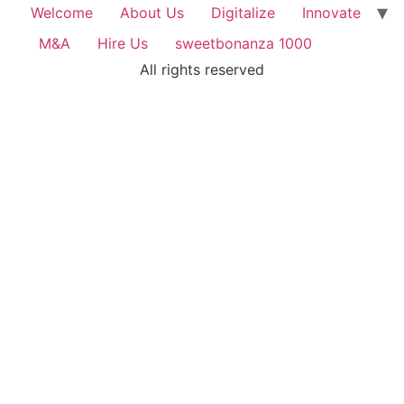
Welcome
About Us
Digitalize
Innovate
M&A
Hire Us
sweetbonanza 1000
All rights reserved