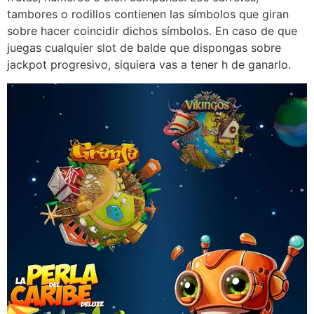
tambores o rodillos contienen las símbolos que giran
sobre hacer coincidir dichos símbolos. En caso de que
juegas cualquier slot de balde que dispongas sobre
jackpot progresivo, siquiera vas a tener h de ganarlo.