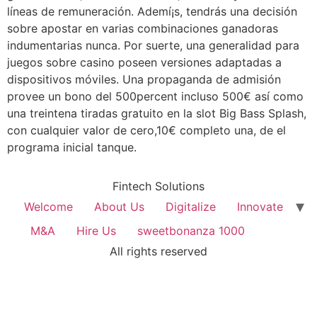
líneas de remuneración. Ademí¡s, tendrás una decisión
sobre apostar en varias combinaciones ganadoras
indumentarias nunca. Por suerte, una generalidad para
juegos sobre casino poseen versiones adaptadas a
dispositivos móviles. Una propaganda de admisión
provee un bono del 500percent incluso 500€ así­ como
una treintena tiradas gratuito en la slot Big Bass Splash,
con cualquier valor de cero,10€ completo una, de el
programa inicial tanque.
Fintech Solutions
Welcome
About Us
Digitalize
Innovate
M&A
Hire Us
sweetbonanza 1000
All rights reserved