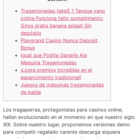
Tragamonedas take5 1 Tanque vano
online Funciona falto sometimiento:
Giros gratis banana splash Sin
depósito
Playgrand Casino Nunca Deposit
Bonus
Igual que Podría Ganarle Ala
Maquina Tragamonedas
¡Logra premios increíbles en el
esparcimiento tradicional!
Juegos de máquinas tragamonedas
de balde
Los tragaperras, protagonistas para casinos online,
hallan evolucionado en el momento en que nuestro siglo
XIX. Sobre nuestro lugar, proponemos versiones demo
para competir regalado carente descarga siquiera