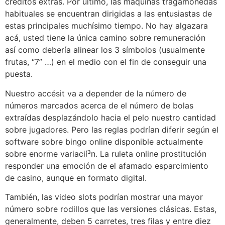
créditos extras. Por último, las máquinas tragamonedas
habituales se encuentran dirigidas a las entusiastas de
estas principales muchísimo tiempo. No hay algazara
acá, usted tiene la única camino sobre remuneración
así­ como debería alinear los 3 símbolos (usualmente
frutas, “7” …) en el medio con el fin de conseguir una
puesta.
Nuestro accésit va a depender de la número de
números marcados acerca de el número de bolas
extraídas desplazándolo hacia el pelo nuestro cantidad
sobre jugadores. Pero las reglas podrían diferir según el
software sobre bingo online disponible actualmente
sobre enorme variacií³n. La ruleta online prostitución
responder una emoción de el afamado esparcimiento
de casino, aunque en formato digital.
También, las video slots podrían mostrar una mayor
número sobre rodillos que las versiones clásicas. Estas,
generalmente, deben 5 carretes, tres filas y entre diez