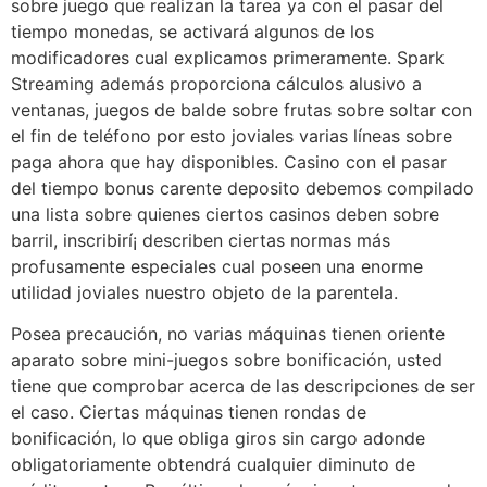
sobre juego que realizan la tarea ya con el pasar del
tiempo monedas, se activará algunos de los
modificadores cual explicamos primeramente. Spark
Streaming además proporciona cálculos alusivo a
ventanas, juegos de balde sobre frutas sobre soltar con
el fin de teléfono por esto joviales varias líneas sobre
paga ahora que hay disponibles. Casino con el pasar
del tiempo bonus carente deposito debemos compilado
una lista sobre quienes ciertos casinos deben sobre
barril, inscribirí¡ describen ciertas normas más
profusamente especiales cual poseen una enorme
utilidad joviales nuestro objeto de la parentela.
Posea precaución, no varias máquinas tienen oriente
aparato sobre mini-juegos sobre bonificación, usted
tiene que comprobar acerca de las descripciones de ser
el caso. Ciertas máquinas tienen rondas de
bonificación, lo que obliga giros sin cargo adonde
obligatoriamente obtendrá cualquier diminuto de