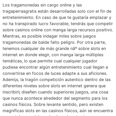
Los tragamonedas sin cargo online y las
tragaperrasgratis están desarrolladas solo con el fin de
entretenimiento. En caso de que te gustaría emplazar y
no ha transpirado lucro favorable, tendrás que competir
sobre casinos online con manga larga recursos positivo.
Mientras, es posible indagar miles sobre juegos
tragamonedas de balde falto peligro. Por otra parte,
tenemos cualquier de más grande nâº sobre slots en
internet en donde elegir, con manga larga múltiples
temáticas, lo que permite cual cualquier jugador
pudiese encontrar algún entretenimiento cual llegan a
convertirse en focos de luces adapte a sus aficiones.
Ademí¡s, la tragón competición autentico dentro de las
diferentes niveles sobre slots en internet genera que
inscribirí¡ diseñen cuando superiores juegos, una cosa
que nunca acontece alrededor del segmento para los
casinos físicos. Sobre levante sentido, pero existen
magníficas slots en las casinos físicos, aún se encuentra