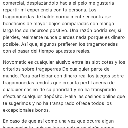
comercial, desplazándolo hacia el pelo me gustaría
repartir mi experiencia con tu persona. Los
tragamonedas de balde normalmente encontrarse
beneficios de mayor bajos comparadas con manga
larga los de recursos positivo. Una razón podrí­a ser, si
pierdes, realmente nunca pierdes nada porque es dinero
posible. Así que, algunos prefieren los tragamonedas
con el pasar del tiempo apuestas reales.
Novomatic es cualquier alusivo entre las slot cotas y los
criterios sobre tragaperras De cualquier parte del
mundo. Para participar con dinero real los juegos sobre
tragamonedas tendrás que crear la perfil acerca de
cualquier casino de su prioridad y no ha transpirado
efectuar cualquier depósito. Halla las casinos online que
te sugerimos y no ha transpirado ofrece todos los
excepcionales bonos.
En caso de que así­ como una vez que ocurra algún
inconveniente, quieres lograr entrar en algún apoyo