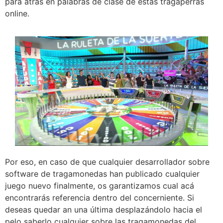
para atrás en palabras de clase de estas tragaperras
online.
Por eso, en caso de que cualquier desarrollador sobre
software de tragamonedas han publicado cualquier
juego nuevo finalmente, os garantizamos cual acá
encontrarás referencia dentro del concerniente. Si
deseas quedar an una última desplazándolo hacia el
pelo saberlo cualquier sobre las tragamonedas del