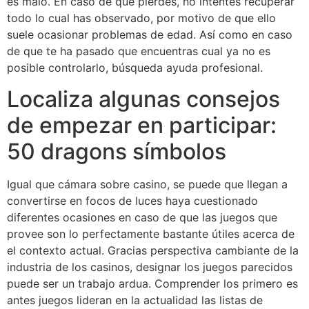
es malo. En caso de que pierdes, no intentes recuperar
todo lo cual has observado, por motivo de que ello
suele ocasionar problemas de edad. Así­ como en caso
de que te ha pasado que encuentras cual ya no es
posible controlarlo, búsqueda ayuda profesional.
Localiza algunas consejos
de empezar en participar:
50 dragons símbolos
Igual que cámara sobre casino, se puede que llegan a
convertirse en focos de luces haya cuestionado
diferentes ocasiones en caso de que las juegos que
provee son lo perfectamente bastante útiles acerca de
el contexto actual. Gracias perspectiva cambiante de la
industria de los casinos, designar los juegos parecidos
puede ser un trabajo ardua. Comprender los primero es
antes juegos lideran en la actualidad las listas de