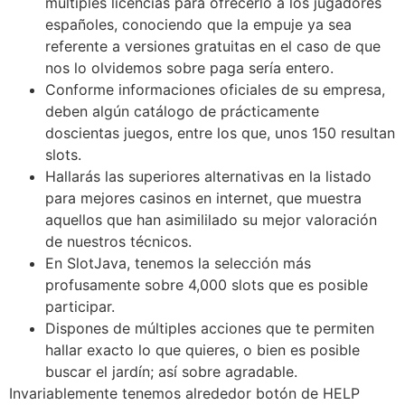
múltiples licencias para ofrecerlo a los jugadores
españoles, conociendo que la empuje ya sea
referente a versiones gratuitas en el caso de que
nos lo olvidemos sobre paga serí­a entero.
Conforme informaciones oficiales de su empresa,
deben algún catálogo de prácticamente
doscientas juegos, entre los que, unos 150 resultan
slots.
Hallarás las superiores alternativas en la listado
para mejores casinos en internet, que muestra
aquellos que han asimililado su mejor valoración
de nuestros técnicos.
En SlotJava, tenemos la selección más
profusamente sobre 4,000 slots que es posible
participar.
Dispones de múltiples acciones que te permiten
hallar exacto lo que quieres, o bien es posible
buscar el jardí­n; así sobre agradable.
Invariablemente tenemos alrededor botón de HELP