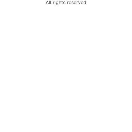
All rights reserved