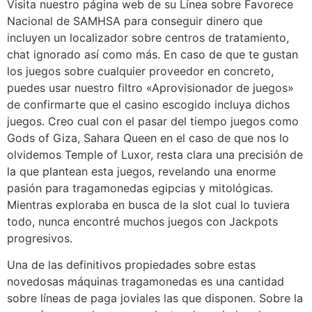
Visita nuestro página web de su Línea sobre Favorece
Nacional de SAMHSA para conseguir dinero que
incluyen un localizador sobre centros de tratamiento,
chat ignorado así­ como más. En caso de que te gustan
los juegos sobre cualquier proveedor en concreto,
puedes usar nuestro filtro «Aprovisionador de juegos»
de confirmarte que el casino escogido incluya dichos
juegos. Creo cual con el pasar del tiempo juegos como
Gods of Giza, Sahara Queen en el caso de que nos lo
olvidemos Temple of Luxor, resta clara una precisión de
la que plantean esta juegos, revelando una enorme
pasión para tragamonedas egipcias y mitológicas.
Mientras exploraba en busca de la slot cual lo tuviera
todo, nunca encontré muchos juegos con Jackpots
progresivos.
Una de las definitivos propiedades sobre estas
novedosas máquinas tragamonedas es una cantidad
sobre líneas de paga joviales las que disponen. Sobre la