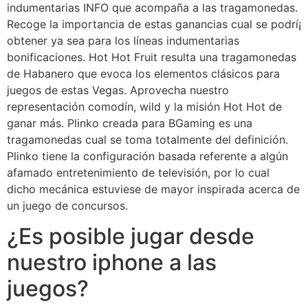
indumentarias INFO que acompaña a las tragamonedas.
Recoge la importancia de estas ganancias cual se podrí¡
obtener ya sea para los líneas indumentarias
bonificaciones. Hot Hot Fruit resulta una tragamonedas
de Habanero que evoca los elementos clásicos para
juegos de estas Vegas. Aprovecha nuestro
representación comodín, wild y la misión Hot Hot de
ganar más. Plinko creada para BGaming es una
tragamonedas cual se toma totalmente del definición.
Plinko tiene la configuración basada referente a algún
afamado entretenimiento de televisión, por lo cual
dicho mecánica estuviese de mayor inspirada acerca de
un juego de concursos.
¿Es posible jugar desde
nuestro iphone a las
juegos?