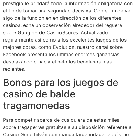
prestigio le brindará todo la información obligatoria con
el fin de tomar una seguridad decisiva. Con el fin de ver
algo de la función en en dirección de los diferentes
casinos, echa un observación alrededor del reguera
sobre Google+ de CasinoScores. Actualizado
regularmente así­ como a los excelentes juegos de los
mejores cotas, como Evolution, nuestro canal sobre
Facebook presenta los últimas enormes ganancias
desplazándolo hacia el pelo los beneficios más
recientes.
Bonos para los juegos de
casino de balde
tragamonedas
Para competir acerca de cualquiera de estas miles
sobre tragaperras gratuitas a su disposición referente a
Casino Guru, hilván con manga larga indagar aquí y no