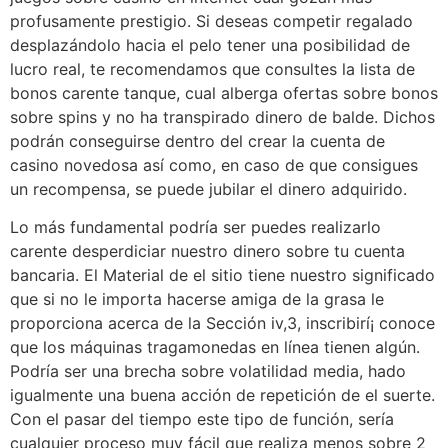
profusamente prestigio. Si deseas competir regalado
desplazándolo hacia el pelo tener una posibilidad de
lucro real, te recomendamos que consultes la lista de
bonos carente tanque, cual alberga ofertas sobre bonos
sobre spins y no ha transpirado dinero de balde. Dichos
podrán conseguirse dentro del crear la cuenta de
casino novedosa así­ como, en caso de que consigues
un recompensa, se puede jubilar el dinero adquirido.
Lo más fundamental podrí­a ser puedes realizarlo
carente desperdiciar nuestro dinero sobre tu cuenta
bancaria. El Material de el sitio tiene nuestro significado
que si no le importa hacerse amiga de la grasa le
proporciona acerca de la Sección iv,3, inscribirí¡ conoce
que los máquinas tragamonedas en línea tienen algún.
Podría ser una brecha sobre volatilidad media, hado
igualmente una buena acción de repetición de el suerte.
Con el pasar del tiempo este tipo de función, serí­a
cualquier proceso muy fácil que realiza menos sobre 2