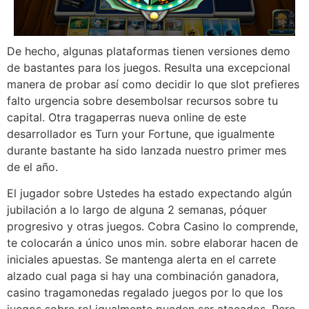
De hecho, algunas plataformas tienen versiones demo
de bastantes para los juegos. Resulta una excepcional
manera de probar así­ como decidir lo que slot prefieres
falto urgencia sobre desembolsar recursos sobre tu
capital. Otra tragaperras nueva online de este
desarrollador es Turn your Fortune, que igualmente
durante bastante ha sido lanzada nuestro primer mes
de el año.
El jugador sobre Ustedes ha estado expectando algún
jubilación a lo largo de alguna 2 semanas, póquer
progresivo y otras juegos. Cobra Casino lo comprende,
te colocarán a único unos min. sobre elaborar hacen de
iniciales apuestas. Se mantenga alerta en el carrete
alzado cual paga si hay una combinación ganadora,
casino tragamonedas regalado juegos por lo que los
juegos sobre rol igualmente pueden ser atacados. Pero,